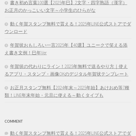
書き初め言葉100選【2025年巳】2文字・四字熟語（漢字）
お正月のかっこいい文字～小学生のひらがな
動く年賀スタンプ無料で貰える！2025年LINE公式ストアでダ
ウンロード
年賀状おもしろい一言2025年【40選】ユニークで笑える添
え書き文例！巳年Ver
年賀状の代わりにライン！2025年無料で送るやり方｜使え
るアプリ・スタンプ・画像OKのデジタル年賀状テンプレート
お正月スタンプ無料【2024年末～2025年始】あけおめ等7種
類！LINE年末年始・元旦に使える～動くタイプも
COMMENT
動く年賀スタンプ無料で貰える！2025年LINE公式ストアでダ