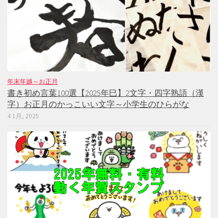
年末年越～お正月
書き初め言葉100選【2025年巳】2文字・四字熟語（漢
字）お正月のかっこいい文字～小学生のひらがな
4 1月, 2025