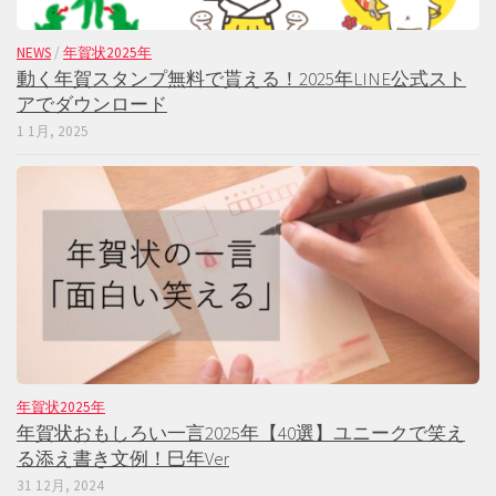
NEWS
/
年賀状2025年
動く年賀スタンプ無料で貰える！2025年LINE公式スト
アでダウンロード
1 1月, 2025
年賀状2025年
年賀状おもしろい一言2025年【40選】ユニークで笑え
る添え書き文例！巳年Ver
31 12月, 2024