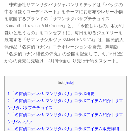
株式会社サマンサタバサジャパンリミテッドは「バッグの
中を可愛くコーディネート」をテーマにお財布やレザー小物
を展開するブランドの「サマンサタバサプチチョイス
(Samantha Thavasa Petit Choice)」と、「今欲しいもの。私が可
愛いと思うもの」をコンセプトに、毎日を彩るジュエリーを
展開する「サマンサシルヴァ(SAMANTHA SILVA)」は、国民的人
気作品『名探偵コナン』コラボレーションを発売。劇場版
『名探偵コナン 緋色の弾丸』の公開を記念して、4月16日(金)
からの発売に先駆け、4月9日(金)より先行予約をスタート。
list
[
hide
]
1
「名探偵コナン×サマンサタバサ」コラボ概要
2
「名探偵コナン×サマンサタバサ」コラボアイテム紹介｜サマ
ンサタバサプチチョイス
3
「名探偵コナン×サマンサタバサ」コラボアイテム紹介｜サマ
ンサシルヴァ
4
「名探偵コナン×サマンサタバサ」コラボアイテム販売詳細