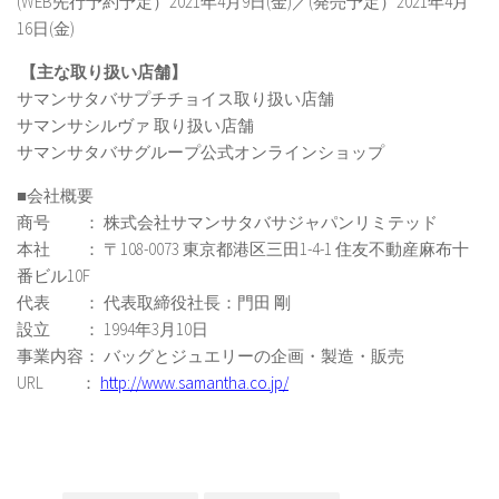
(WEB先行予約予定）2021年4月9日(金)／(発売予定）2021年4月
16日(金)
【主な取り扱い店舗】
サマンサタバサプチチョイス取り扱い店舗
サマンサシルヴァ 取り扱い店舗
サマンサタバサグループ公式オンラインショップ
■会社概要
商号 ： 株式会社サマンサタバサジャパンリミテッド
本社 ： 〒108-0073 東京都港区三田1-4-1 住友不動産麻布十
番ビル10F
代表 ： 代表取締役社長：門田 剛
設立 ： 1994年3月10日
事業内容： バッグとジュエリーの企画・製造・販売
URL ：
http://www.samantha.co.jp/