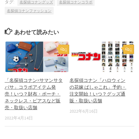
タグ:
名探偵コナングッズ
名探偵コナンコラボ
名探偵コナンファッション
あわせて読みたい
0
0
「名探偵コナン×サマンサタ
名探偵コナン「ハロウィン
バサ」コラボアイテム発
の花嫁 ぱしゃこれ」予約・
売！いつ？財布・ポーチ・
注文開始！いつ？グッズ通
ネックレス・ピアスなど販
販・取扱い店舗
売・取扱い店舗
2022年6月16日
2022年4月14日