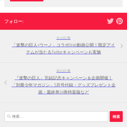
フォロー:
次の記事
「進撃の巨人×ウーノ」コラボWeb動画公開！限定アイ
テムが当たるTwitterキャンペーンも実施
前の記事
『進撃の巨人』完結記念キャンペーン＆企画開催！
「別冊少年マガジン」5月号付録・グッズプレゼント企
画・最終巻34巻特装版など
検
索: