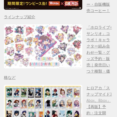
ー・自販機販
売コーヒー！
ラインナップ紹介
「ホロライブ×
サンリオ」コ
ラボ！キャラ
クター組み合
わせ一覧・グ
ッズ予約・販
売｜発売日い
つ？種類・価
格など
ヒロアカ「ス
ナップマイド3
Abox、Bbox」
【再販】予
約・注文開