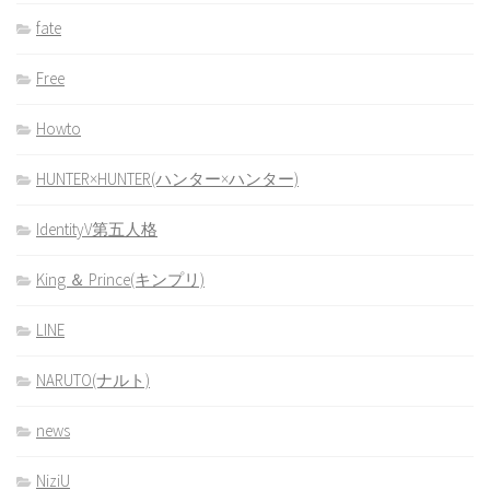
fate
Free
Howto
HUNTER×HUNTER(ハンター×ハンター)
IdentityV第五人格
King ＆ Prince(キンプリ)
LINE
NARUTO(ナルト)
news
NiziU