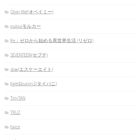
Obey Me!(オベイミー)
puipuiモルカー
Re：ゼロから始める異世界生活 (リゼロ)
SEVENTEEN(セブチ)
sk∞(エスケーエイト)
tiger&bunny2(タイバニ)
TinyTAN
TRUZ
twice