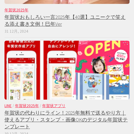
年賀状2025年
年賀状おもしろい一言2025年【40選】ユニークで笑え
る添え書き文例！巳年Ver
31 12月, 2024
LINE
/
年賀状2025年
/
年賀状アプリ
年賀状の代わりにライン！2025年無料で送るやり方｜
使えるアプリ・スタンプ・画像OKのデジタル年賀状テ
ンプレート
30 12月, 2024