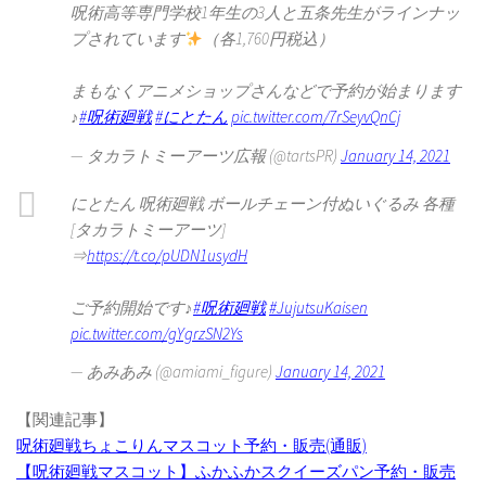
呪術高等専門学校1年生の3人と五条先生がラインナッ
プされています
（各1,760円税込）
まもなくアニメショップさんなどで予約が始まります
♪
#呪術廻戦
#にとたん
pic.twitter.com/7rSeyvQnCj
— タカラトミーアーツ広報 (@tartsPR)
January 14, 2021
にとたん 呪術廻戦 ボールチェーン付ぬいぐるみ 各種
[タカラトミーアーツ]
⇒
https://t.co/pUDN1usydH
ご予約開始です♪
#呪術廻戦
#JujutsuKaisen
pic.twitter.com/gYgrzSN2Ys
— あみあみ (@amiami_figure)
January 14, 2021
【関連記事】
呪術廻戦ちょこりんマスコット予約・販売(通販)
【呪術廻戦マスコット】ふかふかスクイーズパン予約・販売