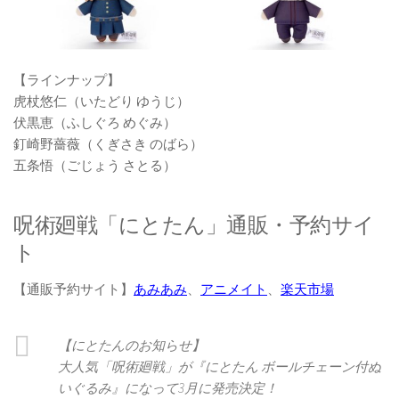
【ラインナップ】
虎杖悠仁（いたどり ゆうじ）
伏黒恵（ふしぐろ めぐみ）
釘崎野薔薇（くぎさき のばら）
五条悟（ごじょう さとる）
呪術廻戦「にとたん」通販・予約サイ
ト
【通販予約サイト】
あみあみ
、
アニメイト
、
楽天市場
【にとたんのお知らせ】
大人気「呪術廻戦」が『にとたん ボールチェーン付ぬ
いぐるみ』になって3月に発売決定！