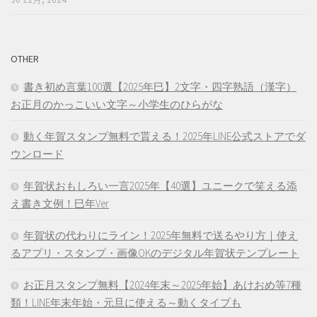
OTHER
書き初め言葉100選【2025年巳】2文字・四字熟語（漢字）
お正月のかっこいい文字～小学生のひらがな
動く年賀スタンプ無料で貰える！2025年LINE公式ストアでダ
ウンロード
年賀状おもしろい一言2025年【40選】ユニークで笑える添
え書き文例！巳年Ver
年賀状の代わりにライン！2025年無料で送るやり方｜使え
るアプリ・スタンプ・画像OKのデジタル年賀状テンプレート
お正月スタンプ無料【2024年末～2025年始】あけおめ等7種
類！LINE年末年始・元旦に使える～動くタイプも