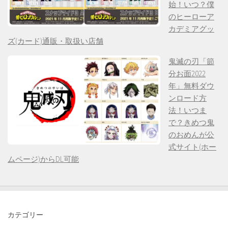
始！いつ？僕
のヒーローア
カデミアグッ
ズ(カード)通販・取扱い店舗
鬼滅の刃「節
分お面2022
年」無料ダウ
ンロード方
法！いつま
で？きめつ鬼
のおめんが公
式サイト(ホー
ムページ)からDL可能
カテゴリー