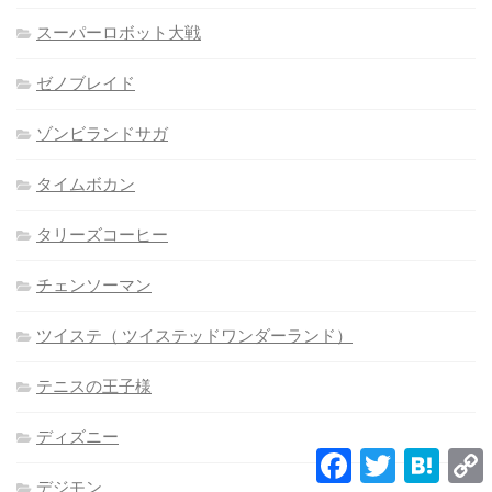
スーパーロボット大戦
ゼノブレイド
ゾンビランドサガ
タイムボカン
タリーズコーヒー
チェンソーマン
ツイステ（ ツイステッドワンダーランド）
テニスの王子様
ディズニー
Facebook
Twitter
Hatena
L
デジモン