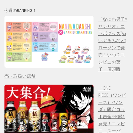
今週のRANKING！
「なにわ男子×
サンリオ」コ
ラボグッズ(ぬ
いぐるみなど)
ローソンで発
売！いつ？コ
ンビニお菓
子・店頭販
売・取扱い店舗
「ONE
PIECE（ワンピ
ース）×ワン
ダ」限定コラ
ボ缶全44種類
発売！コンビ
ニ・スーパ