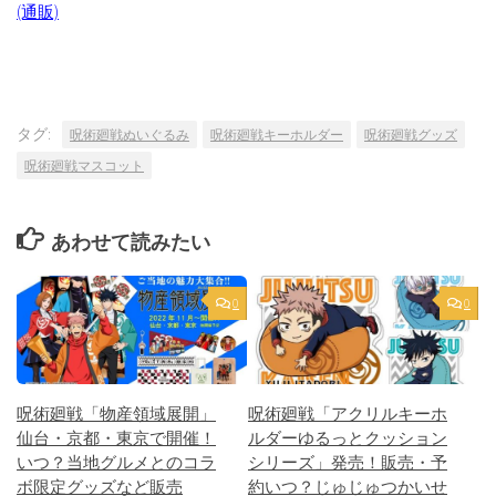
(通販)
タグ:
呪術廻戦ぬいぐるみ
呪術廻戦キーホルダー
呪術廻戦グッズ
呪術廻戦マスコット
あわせて読みたい
0
0
呪術廻戦「物産領域展開」
呪術廻戦「アクリルキーホ
仙台・京都・東京で開催！
ルダーゆるっとクッション
いつ？当地グルメとのコラ
シリーズ」発売！販売・予
ボ限定グッズなど販売
約いつ？じゅじゅつかいせ