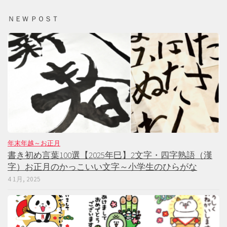
ＮＥＷ ＰＯＳＴ
年末年越～お正月
書き初め言葉100選【2025年巳】2文字・四字熟語（漢
字）お正月のかっこいい文字～小学生のひらがな
4 1月, 2025