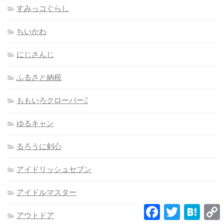
すみっコぐらし
ちいかわ
にじさんじ
ふるさと納税
ももいろクローバーZ
ゆるキャン
るろうに剣心
アイドリッシュセブン
アイドルマスター
Facebook
Twitter
Hatena
アウトドア
L