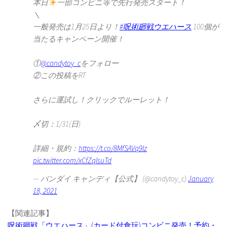
本日
一部コンビニ等で先行発売スタート！
＼
一般発売は1月25日より！
#呪術廻戦ウエハース
100個が
当たるキャンペーン開催！
①
@candytoy_c
をフォロー
②この投稿をRT
さらに運試し！クリックでルーレット！
〆切：1/31(日)
詳細・規約：
https://t.co/8MfSAVq9Iz
pic.twitter.com/xCfZqIsuTd
— バンダイ キャンディ【公式】 (@candytoy_c)
January
18, 2021
【関連記事】
呪術廻戦「ウエハース」(カード付食玩)コンビニ発売！予約・