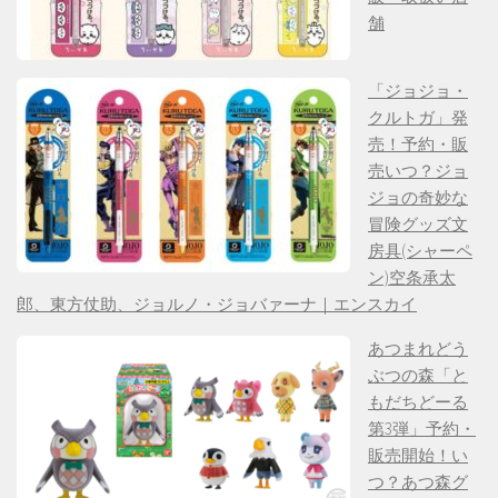
舗
「ジョジョ・
クルトガ」発
売！予約・販
売いつ？ジョ
ジョの奇妙な
冒険グッズ文
房具(シャーペ
ン)空条承太
郎、東方仗助、ジョルノ・ジョバァーナ｜エンスカイ
あつまれどう
ぶつの森「と
もだちどーる
第3弾」予約・
販売開始！い
つ？あつ森グ