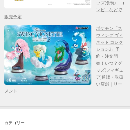
ッズ(食玩)｜コ
ンビニなどで
販売予定
ポケモン「ス
ウィング ヴィ
ネット コレク
ション2」予
約・注文開
始！いつ？グ
ッズ(フィギュ
ア)通販・取扱
い店舗｜リー
メント
カテゴリー