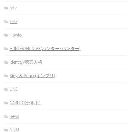
fate
Free
Howto
HUNTER×HUNTER(ハンター×ハンター)
IdentityV第五人格
King ＆ Prince(キンプリ)
LINE
NARUTO(ナルト)
news
NiziU