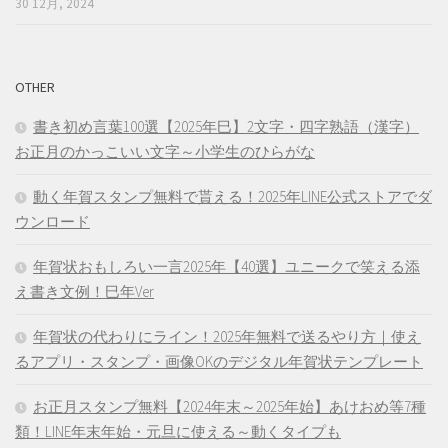
30 12月, 2024
OTHER
書き初め言葉100選【2025年巳】2文字・四字熟語（漢字）
お正月のかっこいい文字～小学生のひらがな
動く年賀スタンプ無料で貰える！2025年LINE公式ストアでダ
ウンロード
年賀状おもしろい一言2025年【40選】ユニークで笑える添
え書き文例！巳年Ver
年賀状の代わりにライン！2025年無料で送るやり方｜使え
るアプリ・スタンプ・画像OKのデジタル年賀状テンプレート
お正月スタンプ無料【2024年末～2025年始】あけおめ等7種
類！LINE年末年始・元旦に使える～動くタイプも