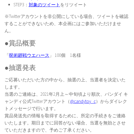
STEP3：
対象のツイート
をリツイート
※Twitterアカウントを非公開にしている場合、ツイートを確認
することができないため、本企画にはご参加いただけませ
ん。
●賞品概要
「
呪術廻戦ウエハース
」 100個 1名様
●抽選発表
ご応募いただいた方の中から、抽選の上、当選者を決定いた
します。
当選のご連絡は、2021年2月上～中旬頃より順次、バンダイ キ
ャンディ公式Twitterアカウント（
@candytoy_c
）からダイレク
トメッセージで行います。
賞品発送先の情報を取得するために、所定の手続きをご連絡
いたします。期日までに回答がない場合、当選を無効とさせ
ていただきますので、予めご了承ください。