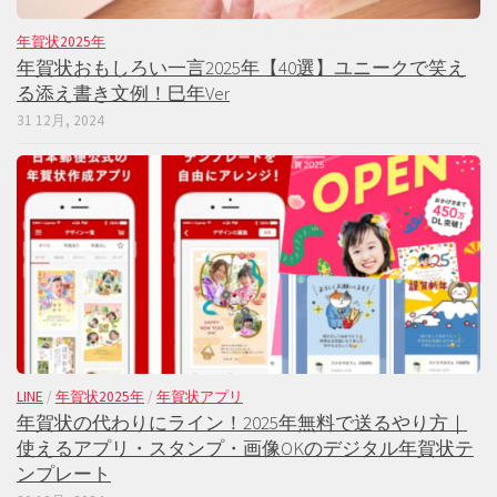
年賀状2025年
年賀状おもしろい一言2025年【40選】ユニークで笑え
る添え書き文例！巳年Ver
31 12月, 2024
LINE
/
年賀状2025年
/
年賀状アプリ
年賀状の代わりにライン！2025年無料で送るやり方｜
使えるアプリ・スタンプ・画像OKのデジタル年賀状テ
ンプレート