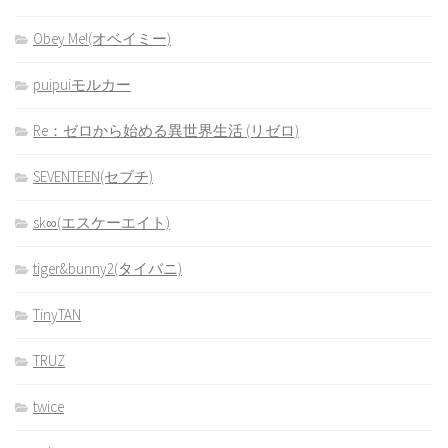
Obey Me!(オベイミー)
puipuiモルカー
Re：ゼロから始める異世界生活 (リゼロ)
SEVENTEEN(セブチ)
sk∞(エスケーエイト)
tiger&bunny2(タイバニ)
TinyTAN
TRUZ
twice