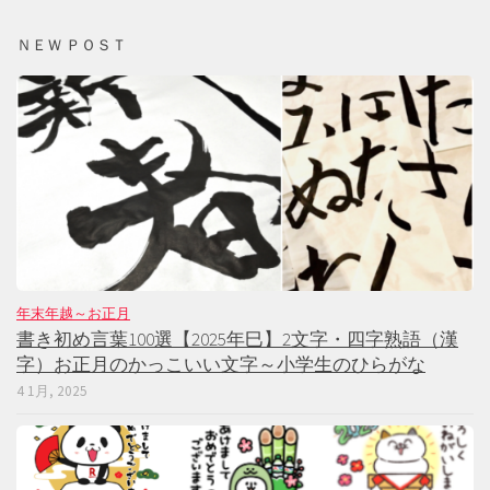
ＮＥＷ ＰＯＳＴ
年末年越～お正月
書き初め言葉100選【2025年巳】2文字・四字熟語（漢
字）お正月のかっこいい文字～小学生のひらがな
4 1月, 2025