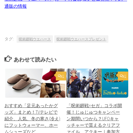
通販の情報
タグ:
呪術廻戦ウエハース
呪術廻戦ウエハースプレゼント
あわせて読みたい
0
0
おすすめ「足元あったかグ
「呪術廻戦×セガ」コラボ開
ッズ」まとめ！TVテレビで
催！じゅじゅつキャンペー
紹介、人気、冬の寒さ(冷え)
ン期間いつから？UFOキャ
にフットウォーマー、ホー
ッチャーで貰えるクリアフ
ムシューズなど
ァイル、アクキー｜参加方