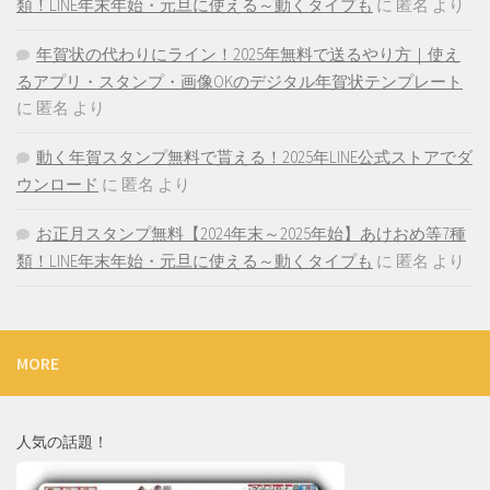
類！LINE年末年始・元旦に使える～動くタイプも
に
匿名
より
年賀状の代わりにライン！2025年無料で送るやり方｜使え
るアプリ・スタンプ・画像OKのデジタル年賀状テンプレート
に
匿名
より
動く年賀スタンプ無料で貰える！2025年LINE公式ストアでダ
ウンロード
に
匿名
より
お正月スタンプ無料【2024年末～2025年始】あけおめ等7種
類！LINE年末年始・元旦に使える～動くタイプも
に
匿名
より
MORE
人気の話題！