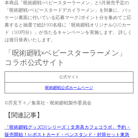
本商品「呪術廻戦×ベビースターラーメン」と6月発売予定の
「呪術廻戦×ベビースタードデカイラーメン」を対象に、パッ
ケージ裏面に付いている応募マーク2ポイント分を集めてご応
募すると抽選で総計900名様に「呪術廻戦オリジナルQUOカー
ド（500円分）」が当たるキャンペーンを実施します。 詳しく
は後日発表いたします。
「呪術廻戦×ベビースターラーメン」
コラボ公式サイト
公式サイト
呪術廻戦公式ホームページ
©芥見下々／集英社・呪術廻戦製作委員会
【関連記事】
「呪術廻戦グッズDIYシリーズ｜文房具カフェコラボ」予約・
販売開始！bcポストカード・ペンスタンド・封筒セット東急