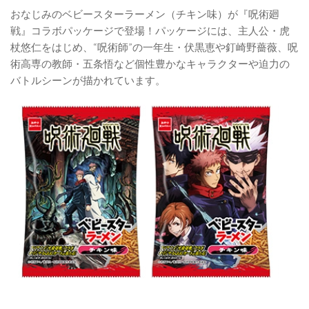
おなじみのベビースターラーメン（チキン味）が『呪術廻
戦』コラボパッケージで登場！パッケージには、主人公・虎
杖悠仁をはじめ、“呪術師”の一年生・伏黒恵や釘崎野薔薇、呪
術高専の教師・五条悟など個性豊かなキャラクターや迫力の
バトルシーンが描かれています。