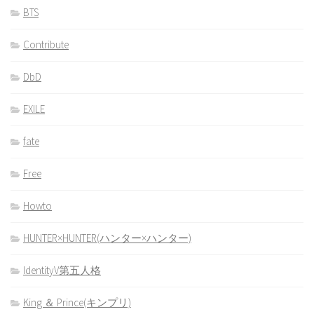
BTS
Contribute
DbD
EXILE
fate
Free
Howto
HUNTER×HUNTER(ハンター×ハンター)
IdentityV第五人格
King ＆ Prince(キンプリ)