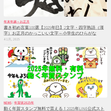
年末年越～お正月
書き初め言葉100選【2025年巳】2文字・四字熟語（漢
字）お正月のかっこいい文字～小学生のひらがな
4 1月, 2025
NEWS
/
年賀状2025年
動く年賀スタンプ無料で貰える！2025年LINE公式スト