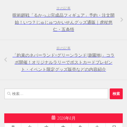
次の記事
呪術廻戦「るかっぷ完成品フィギュア」予約・注文開
始！いつ？じゅじゅつかいせんグッズ通販｜虎杖悠
仁・五条悟
前の記事
「約束のネバーランド×グリーンランド(遊園地)」コラ
ボ開催！オリジナルラリーでポストカードプレゼン
ト・イベント限定グッズ販売などの内容紹介
検
索:
2026年8月