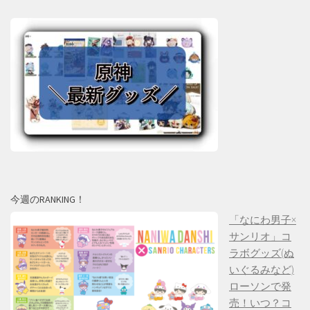
今週のRANKING！
「なにわ男子×
サンリオ」コ
ラボグッズ(ぬ
いぐるみなど)
ローソンで発
売！いつ？コ