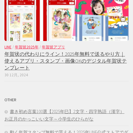
LINE
/
年賀状2025年
/
年賀状アプリ
年賀状の代わりにライン！2025年無料で送るやり方｜
使えるアプリ・スタンプ・画像OKのデジタル年賀状テ
ンプレート
30 12月, 2024
OTHER
書き初め言葉100選【2025年巳】2文字・四字熟語（漢字）
お正月のかっこいい文字～小学生のひらがな
動く年賀スタンプ無料で貰える！2025年LINE公式ストアでダ