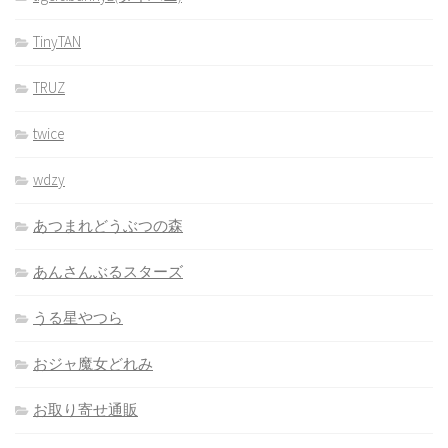
TinyTAN
TRUZ
twice
wdzy
あつまれどうぶつの森
あんさんぶるスターズ
うる星やつら
おジャ魔女どれみ
お取り寄せ通販