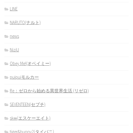
LINE
NARUTO(ナルト)
news
NiziU
Obey Me!(オベイミー)
puipuiモルカー
Re：ゼロから始める異世界生活 (リゼロ)
SEVENTEEN(セブチ)
sk∞(エスケーエイト)
tiger&bunny2(タイバニ)