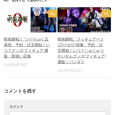
0
0
呪術廻戦 0「S.H.Figuarts 五
呪術廻戦「フィギュアーツ
条悟」予約・注文開始！い
ZERO(ゼロ)宿儺」予約・注
つ？グッズ(フィギュア)通
文開始！いつ？じゅじゅつ
販・取扱い店舗
かいせんグッズ(フィギュア)
通販｜バンダイ
2022年4月28日
2022年1月11日
コメントを残す
コメント