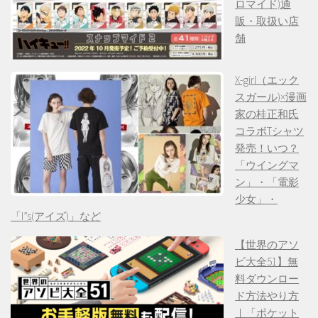
ロマイド)通
販・取扱い店
舗
X-girl（エック
スガール)×漫画
家の桂正和氏
コラボTシャツ
発売！いつ？
「ウイングマ
ン」・「電影
少女」・
「I”s(アイズ)」など
【世界のアソ
ビ大全51】無
料ダウンロー
ド方法やり方
｜「ポケット