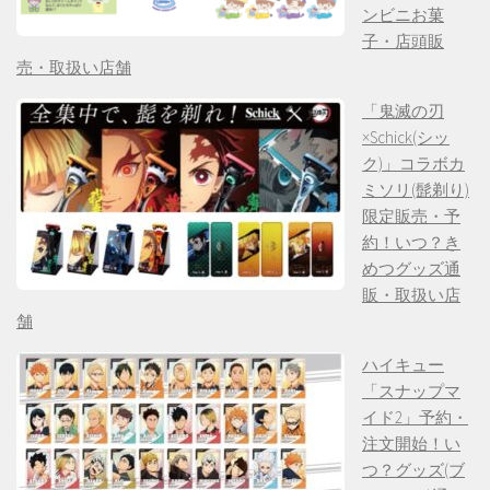
ンビニお菓
子・店頭販
売・取扱い店舗
「鬼滅の刃
×Schick(シッ
ク)」コラボカ
ミソリ(髭剃り)
限定販売・予
約！いつ？き
めつグッズ通
販・取扱い店
舗
ハイキュー
「スナップマ
イド2」予約・
注文開始！い
つ？グッズ(ブ