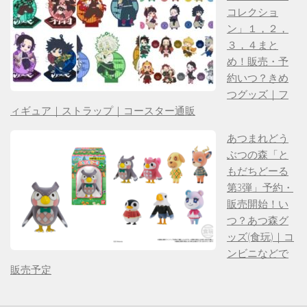
コレクショ
ン」１，２，
３，４まと
め！販売・予
約いつ？きめ
つグッズ｜フ
ィギュア｜ストラップ｜コースター通販
あつまれどう
ぶつの森「と
もだちどーる
第3弾」予約・
販売開始！い
つ？あつ森グ
ッズ(食玩)｜コ
ンビニなどで
販売予定