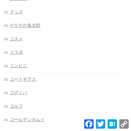
グッズ
ゲゲゲの鬼太郎
コスメ
コラボ
コンビニ
コードギアス
ゴディバ
ゴルフ
ゴールデンカムイ
Facebook
Twitter
Hatena
L