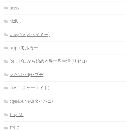
news
NiziU
Obey Me!(オベイミー)
puipuiモルカー
Re：ゼロから始める異世界生活 (リゼロ)
SEVENTEEN(セブチ)
sk∞(エスケーエイト)
tiger&bunny2(タイバニ)
TinyTAN
TRUZ