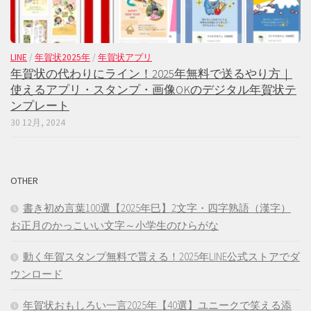
LINE
/
年賀状2025年
/
年賀状アプリ
年賀状の代わりにライン！2025年無料で送るやり方｜
使えるアプリ・スタンプ・画像OKのデジタル年賀状テ
ンプレート
30 12月, 2024
OTHER
書き初め言葉100選【2025年巳】2文字・四字熟語（漢字）
お正月のかっこいい文字～小学生のひらがな
動く年賀スタンプ無料で貰える！2025年LINE公式ストアでダ
ウンロード
年賀状おもしろい一言2025年【40選】ユニークで笑える添