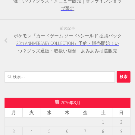
催！いつ？グッズ・メニュー販売｜オンラインショッ
プ限定
前の記事
ポケモン「カードゲーム ソード&シールド 拡張パック
25th ANNIVERSARY COLLECTION」予約・販売開始！い
つ？グッズ通販・取扱い店舗｜あみあみ抽選販売
検
索:
2026年8月
月
火
水
木
金
土
日
1
2
3
4
5
6
7
8
9