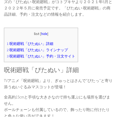
ズの「ぴたぬい 呪術廻戦」がコトブキヤより２０２１年6月と
２０２２年５月に発売予定です。「ぴたぬい 呪術廻戦」の商
品詳細、予約・注文などの情報を紹介します。
list
[
hide
]
1
呪術廻戦「ぴたぬい」詳細
2
呪術廻戦「ぴたぬい」ラインナップ
3
呪術廻戦「ぴたぬい」予約・注文サイト
呪術廻戦「ぴたぬい」詳細
TVアニメ「呪術廻戦」より、ぎゅっとはさんで“ぴたっ”と寄り
添うぬいぐるみマスコットが登場！
全高約15cmと手頃な大きさなので持ち運ぶにも場所を選びま
せん。
ボールチェーンも付属しているので、飾ったり鞄に付けたり
と色々な使い方ができます！