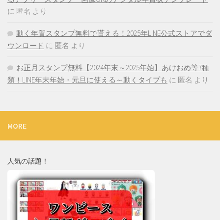
に
匿名
より
動く年賀スタンプ無料で貰える！2025年LINE公式ストアでダ
ウンロード
に
匿名
より
お正月スタンプ無料【2024年末～2025年始】あけおめ等7種
類！LINE年末年始・元旦に使える～動くタイプも
に
匿名
より
MORE
人気の話題！