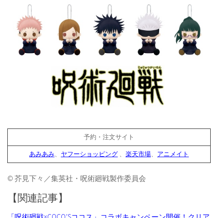
予約・注文サイト
あみあみ
、
ヤフーショッピング
、
楽天市場
、
アニメイト
© 芥見下々／集英社・呪術廻戦製作委員会
【関連記事】
「呪術廻戦×COCO’Sココス」コラボキャンペーン開催！クリア