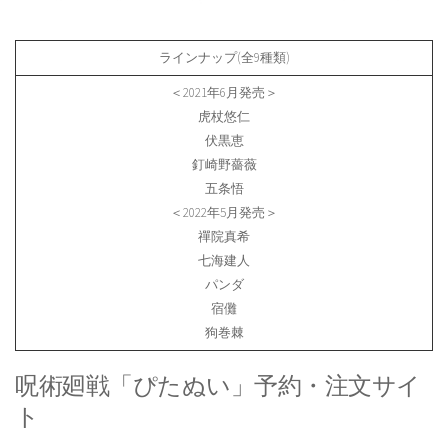
ラインナップ(全9種類)
＜2021年6月発売＞
虎杖悠仁
伏黒恵
釘崎野薔薇
五条悟
＜2022年5月発売＞
禪院真希
七海建人
パンダ
宿儺
狗巻棘
呪術廻戦「ぴたぬい」予約・注文サイ
ト