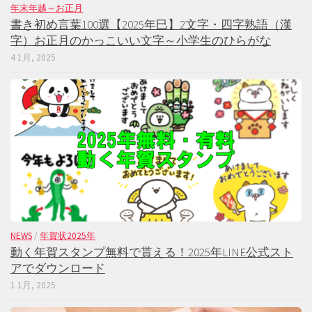
年末年越～お正月
書き初め言葉100選【2025年巳】2文字・四字熟語（漢
字）お正月のかっこいい文字～小学生のひらがな
4 1月, 2025
NEWS
/
年賀状2025年
動く年賀スタンプ無料で貰える！2025年LINE公式スト
アでダウンロード
1 1月, 2025