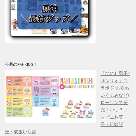
今週のRANKING！
「なにわ男子×
サンリオ」コ
ラボグッズ(ぬ
いぐるみなど)
ローソンで発
売！いつ？コ
ンビニお菓
子・店頭販
売・取扱い店舗