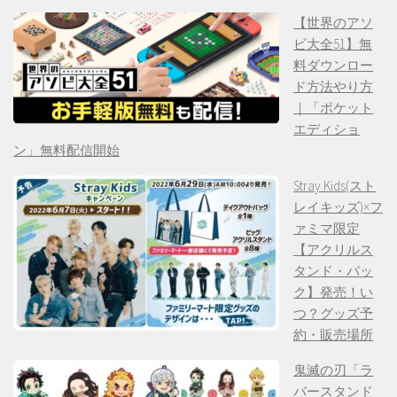
【世界のアソ
ビ大全51】無
料ダウンロー
ド方法やり方
｜「ポケット
エディショ
ン」無料配信開始
Stray Kids(スト
レイキッズ)×フ
ァミマ限定
【アクリルス
タンド・バッ
ク】発売！い
つ？グッズ予
約・販売場所
鬼滅の刃「ラ
バースタンド