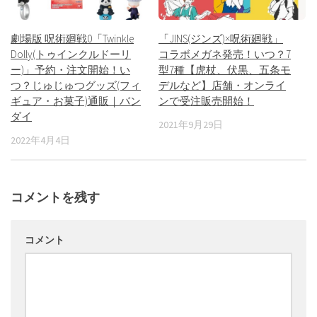
劇場版 呪術廻戦0「Twinkle
「JINS(ジンズ)×呪術廻戦」
Dolly(トゥインクルドーリ
コラボメガネ発売！いつ？7
ー)」予約・注文開始！い
型7種【虎杖、伏黒、五条モ
つ？じゅじゅつグッズ(フィ
デルなど】店舗・オンライ
ギュア・お菓子)通販｜バン
ンで受注販売開始！
ダイ
2021年9月29日
2022年4月4日
コメントを残す
コメント