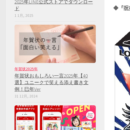
2025年LINE公式ストアでダウンロー
◆『
呪
ド
1 1月, 2025
年賀状2025年
年賀状おもしろい一言2025年【40
選】ユニークで笑える添え書き文
例！巳年Ver
31 12月, 2024