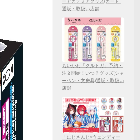
ーアカデミアグッズ(カード)
通販・取扱い店舗
ちいかわ「クルトガ」予約・
注文開始！いつ？グッズ(シャ
ーペン・文房具)通販・取扱い
店舗
「にじさんじ×ウェンディー