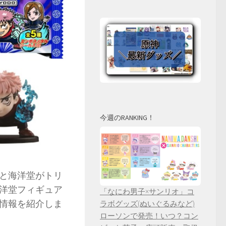
今週のRANKING！
と海洋堂がトリ
洋堂フィギュア
「なにわ男子×サンリオ」コ
情報を紹介しま
ラボグッズ(ぬいぐるみなど)
ローソンで発売！いつ？コン