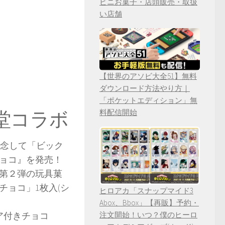
ビニお菓子・店頭販売・取扱
い店舗
【世界のアソビ大全51】無料
ダウンロード方法やり方｜
「ポケットエディション」無
堂コラボ
料配信開始
記念して「ビック
ョコ』を発売！
る第２弾の玩具菓
ョコ」1枚入(シ
ヒロアカ「スナップマイド3
Abox、Bbox」【再販】予約・
ア付きチョコ
注文開始！いつ？僕のヒーロ