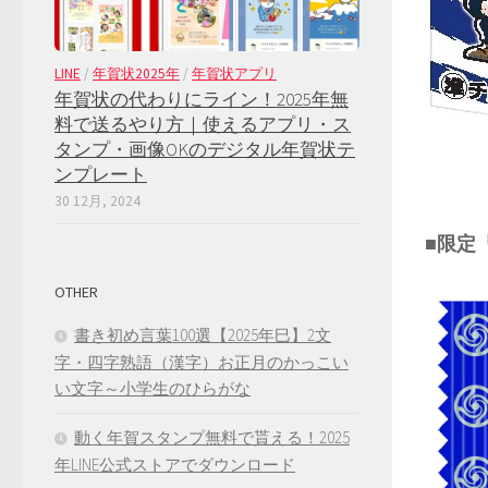
LINE
/
年賀状2025年
/
年賀状アプリ
年賀状の代わりにライン！2025年無
料で送るやり方｜使えるアプリ・ス
タンプ・画像OKのデジタル年賀状テ
ンプレート
30 12月, 2024
■限定
OTHER
書き初め言葉100選【2025年巳】2文
字・四字熟語（漢字）お正月のかっこい
い文字～小学生のひらがな
動く年賀スタンプ無料で貰える！2025
年LINE公式ストアでダウンロード