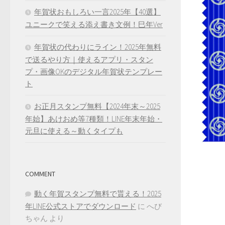
年賀状おもしろい一言2025年【40選】
ユニークで笑える添え書き文例！巳年Ver
年賀状の代わりにライン！2025年無料
で送るやり方｜使えるアプリ・スタン
プ・画像OKのデジタル年賀状テンプレー
ト
お正月スタンプ無料【2024年末～2025
年始】あけおめ等7種類！LINE年末年始・
元旦に使える～動くタイプも
COMMENT
動く年賀スタンプ無料で貰える！2025
年LINE公式ストアでダウンロード
に
へび
ちゃん
より