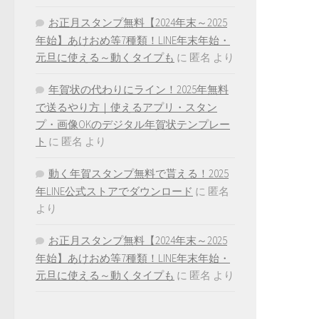
お正月スタンプ無料【2024年末～2025
年始】あけおめ等7種類！LINE年末年始・
元旦に使える～動くタイプも
に
匿名
より
年賀状の代わりにライン！2025年無料
で送るやり方｜使えるアプリ・スタン
プ・画像OKのデジタル年賀状テンプレー
ト
に
匿名
より
動く年賀スタンプ無料で貰える！2025
年LINE公式ストアでダウンロード
に
匿名
より
お正月スタンプ無料【2024年末～2025
年始】あけおめ等7種類！LINE年末年始・
元旦に使える～動くタイプも
に
匿名
より