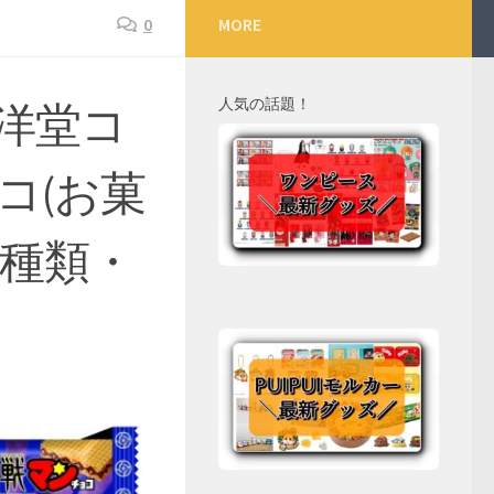
0
MORE
人気の話題！
洋堂コ
コ(お菓
・種類・