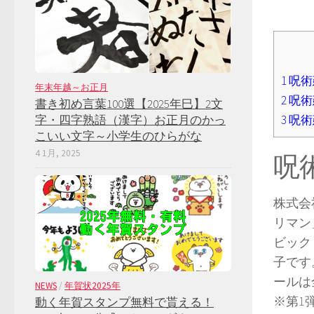
1
呪術
年末年越～お正月
2
呪術
書き初め言葉100選【2025年巳】2文
3
呪術
字・四字熟語（漢字）お正月のかっ
こいい文字～小学生のひらがな
4 1月, 2025
呪
株式会
リマン
ビック
子です
ールは
NEWS
/
年賀状2025年
※第1
動く年賀スタンプ無料で貰える！