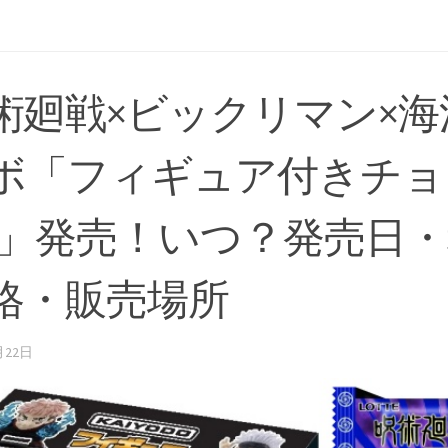
術廻戦×ビックリマン×海
ボ「フィギュア付きチョ
)」発売！いつ？発売日
格・販売場所
月22日