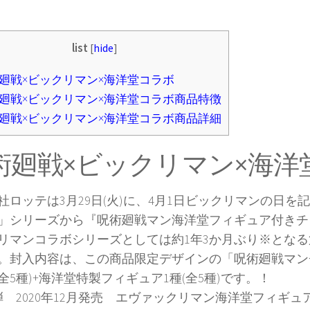
list
[
hide
]
廻戦×ビックリマン×海洋堂コラボ
廻戦×ビックリマン×海洋堂コラボ商品特徴
廻戦×ビックリマン×海洋堂コラボ商品詳細
術廻戦×ビックリマン×海洋
社ロッテは3月29日(火)に、4月1日ビックリマンの日を
」シリーズから『呪術廻戦マン海洋堂フィギュア付きチ
リマンコラボシリーズとしては約1年3か月ぶり※とな
。封入内容は、この商品限定デザインの「呪術廻戦マンチ
全5種)+海洋堂特製フィギュア1種(全5種)です。！
弾 2020年12月発売 エヴァックリマン海洋堂フィギュ