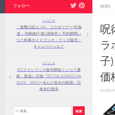
フォロー:
NEWS
次の記事
呪
「進撃の巨人×HIS」コラボツアー(北海
道・沖縄旅行)第1弾発売！予約期間い
つ？特典ガイドブック・グッズ販売・
ラ
キャンペーンなど
子
前の記事
BTSファンブック販売開始！いつ？通
価
販・取扱い店舗『BTS THE ULTIMATE FAN
BOOK ARMYと歩んだ栄光の軌跡』日
本先行発売
2022年3
検