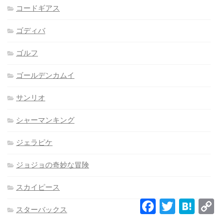
コードギアス
ゴディバ
ゴルフ
ゴールデンカムイ
サンリオ
シャーマンキング
ジェラピケ
ジョジョの奇妙な冒険
スカイピース
Facebook
Twitter
Hatena
スターバックス
L