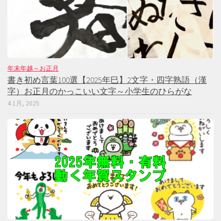
年末年越～お正月
書き初め言葉100選【2025年巳】2文字・四字熟語（漢
字）お正月のかっこいい文字～小学生のひらがな
4 1月, 2025