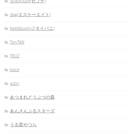
SEVENTEEN(セブチ)
sk∞(エスケーエイト)
tiger&bunny2(タイバニ)
TinyTAN
TRUZ
twice
wdzy
あつまれどうぶつの森
あんさんぶるスターズ
うる星やつら