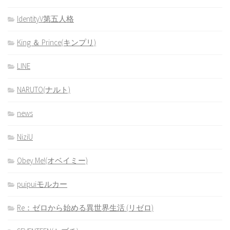
IdentityV第五人格
King ＆ Prince(キンプリ)
LINE
NARUTO(ナルト)
news
NiziU
Obey Me!(オベイミー)
puipuiモルカー
Re：ゼロから始める異世界生活 (リゼロ)