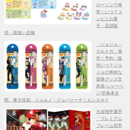
ローソンで発
売！いつ？コ
ンビニお菓
子・店頭販
売・取扱い店舗
「ジョジョ・
クルトガ」発
売！予約・販
売いつ？ジョ
ジョの奇妙な
冒険グッズ文
房具(シャーペ
ン)空条承太
郎、東方仗助、ジョルノ・ジョバァーナ｜エンスカイ
大谷翔平選手
「プレミアム
フレーム切手