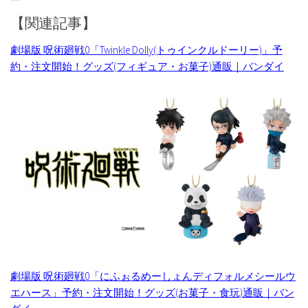
【関連記事】
劇場版 呪術廻戦0「Twinkle Dolly(トゥインクルドーリー)」予
約・注文開始！グッズ(フィギュア・お菓子)通販｜バンダイ
劇場版 呪術廻戦0「にふぉるめーしょんディフォルメシールウ
エハース」予約・注文開始！グッズ(お菓子・食玩)通販｜バン