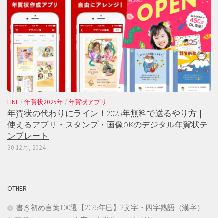
LINE
/
年賀状2025年
/
年賀状アプリ
年賀状の代わりにライン！2025年無料で送るやり方｜
使えるアプリ・スタンプ・画像OKのデジタル年賀状テ
ンプレート
30 12月, 2024
OTHER
書き初め言葉100選【2025年巳】2文字・四字熟語（漢字）