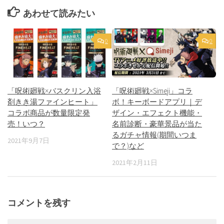
あわせて読みたい
0
0
「呪術廻戦×バスクリン入浴
「呪術廻戦×Simeji」コラ
剤きき湯ファインヒート」
ボ！キーボードアプリ｜デ
コラボ商品が数量限定発
ザイン・エフェクト機能・
売！いつ？
名前診断・豪華景品が当た
るガチャ情報(期間いつま
2021年9月7日
で？)など
2021年2月11日
コメントを残す