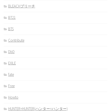
BLEACHブリーチ
BT21
BTS
Contribute
DbD
EXILE
fate
Free
Howto
HUNTER×HUNTER(ハンター×ハンター)