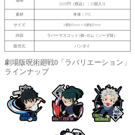
価格
3,828円（税込）：12個入り
素材
本体：PVC
サイズ
H約60mm × W約60mm
内容
ラバーマスコット1個+ガム（ソーダ味）
販売元
バンダイ
劇場版呪術廻戦0「ラバリエーション」
ラインナップ