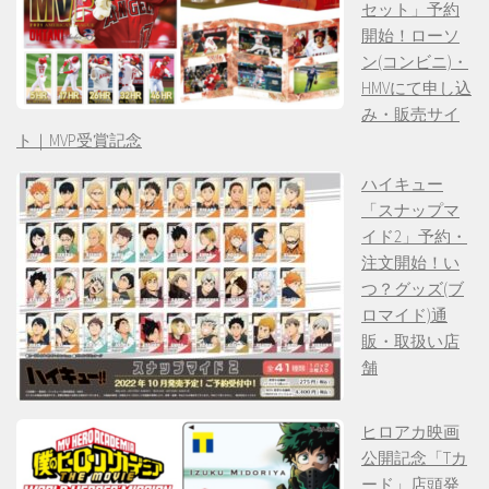
セット」予約
開始！ローソ
ン(コンビニ)・
HMVにて申し込
み・販売サイ
ト｜MVP受賞記念
ハイキュー
「スナップマ
イド2」予約・
注文開始！い
つ？グッズ(ブ
ロマイド)通
販・取扱い店
舗
ヒロアカ映画
公開記念「Tカ
ード」店頭発