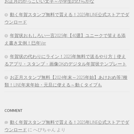
お正月のかっこいい文字～小学生のひらがな
動く年賀スタンプ無料で貰える！2025年LINE公式ストアでダ
ウンロード
年賀状おもしろい一言2025年【40選】ユニークで笑える添
え書き文例！巳年Ver
年賀状の代わりにライン！2025年無料で送るやり方｜使え
るアプリ・スタンプ・画像OKのデジタル年賀状テンプレート
お正月スタンプ無料【2024年末～2025年始】あけおめ等7種
類！LINE年末年始・元旦に使える～動くタイプも
COMMENT
動く年賀スタンプ無料で貰える！2025年LINE公式ストアでダ
ウンロード
に
へびちゃん
より