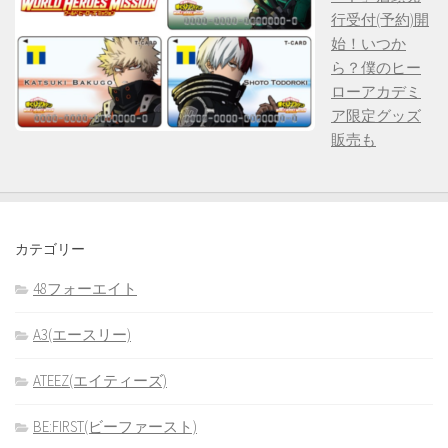
行受付(予約)開
始！いつか
ら？僕のヒー
ローアカデミ
ア限定グッズ
販売も
カテゴリー
48フォーエイト
A3(エースリー)
ATEEZ(エイティーズ)
BE:FIRST(ビーファースト)