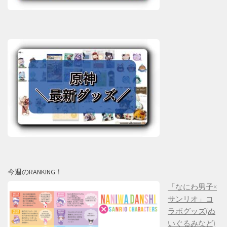
今週のRANKING！
「なにわ男子×
サンリオ」コ
ラボグッズ(ぬ
いぐるみなど)