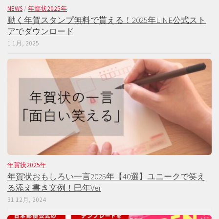
NEWS
/
年賀状2025年
動く年賀スタンプ無料で貰える！2025年LINE公式スト
アでダウンロード
1 1月, 2025
年賀状2025年
年賀状おもしろい一言2025年【40選】ユニークで笑え
る添え書き文例！巳年Ver
31 12月, 2024