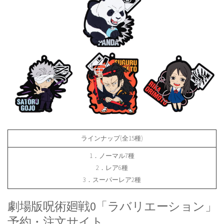
ラインナップ(全15種)
1．ノーマル7種
2．レア6種
3．スーパーレア2種
劇場版呪術廻戦0「ラバリエーション」
予約・注文サイト