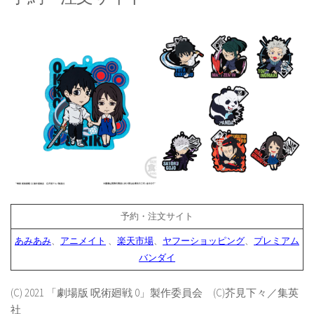
予約・注文サイト
あみあみ
、
アニメイト
、
楽天市場
、
ヤフーショッピング
、
プレミアム
バンダイ
(C) 2021 「劇場版 呪術廻戦 0」製作委員会 (C)芥見下々／集英
社