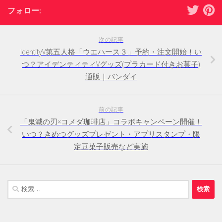
フォロー:
次の記事
IdentityV第五人格「ウエハース３」予約・注文開始！い
つ？アイデンティティVグッズ(プラカード付きお菓子)
通販｜バンダイ
前の記事
「鬼滅の刃×コメダ珈琲店」コラボキャンペーン開催！
いつ？きめつグッズプレゼント・アプリスタンプ・限
定豆菓子販売など実施
検
索: