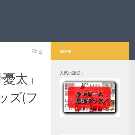
0
MORE
人気の話題！
乙骨憂太」
ッズ(フ
舗