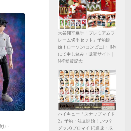
大谷翔平選手「プレミアムフ
レーム切手セット」予約開
始！ローソン(コンビニ)・HMV
にて申し込み・販売サイト｜
MVP受賞記念
ハイキュー「スナップマイド
2」予約・注文開始！いつ？
戦 0‐
グッズ(ブロマイド)通販・取