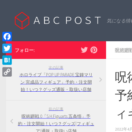
Skip to content
気になる情
Facebook
フォロー:
呪術廻
Twitter
次の記事
Hatena
呪術
ホロライブ「POP UP PARADE 宝鐘マリ
Copy
ン 完成品フィギュア」予約・注文開
始！いつ？グッズ通販・取扱い店舗
予
Link
ィ
前の記事
呪術廻戦 0「S.H.Figuarts 五条悟」予
約・注文開始！いつ？グッズ(フィギュ
2022年4
ア)通販・取扱い店舗