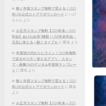
動く年賀スタンプ無料で貰える！2025
年LINE公式ストアでダウンロード
に
へび
ちゃん
より
お正月スタンプ無料【2024年末～2025
年始】あけおめ等7種類！LINE年末年始・
元旦に使える～動くタイプも
に
匿名
より
年賀状の代わりにライン！2025年無料
で送るやり方｜使えるアプリ・スタン
プ・画像OKのデジタル年賀状テンプレー
ト
に
匿名
より
動く年賀スタンプ無料で貰える！2025
年LINE公式ストアでダウンロード
に
匿名
より
お正月スタンプ無料【2024年末～2025