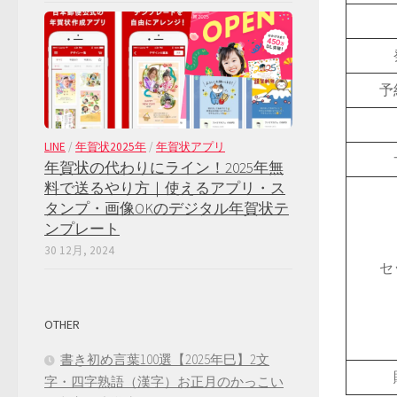
予
LINE
/
年賀状2025年
/
年賀状アプリ
年賀状の代わりにライン！2025年無
料で送るやり方｜使えるアプリ・ス
タンプ・画像OKのデジタル年賀状テ
ンプレート
30 12月, 2024
セ
OTHER
書き初め言葉100選【2025年巳】2文
字・四字熟語（漢字）お正月のかっこい