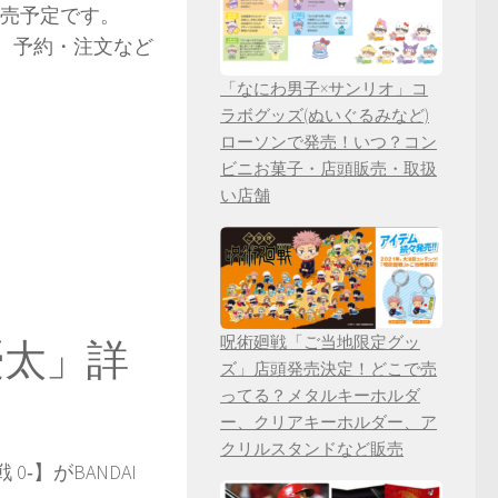
に発売予定です。
、価格、予約・注文など
「なにわ男子×サンリオ」コ
ラボグッズ(ぬいぐるみなど)
ローソンで発売！いつ？コン
ビニお菓子・店頭販売・取扱
い店舗
呪術廻戦「ご当地限定グッ
骨憂太」詳
ズ」店頭発売決定！どこで売
ってる？メタルキーホルダ
ー、クリアキーホルダー、ア
クリルスタンドなど販売
0‐】がBANDAI