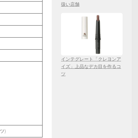
扱い店舗
インテグレート「クレヨンア
イズ」上品なデカ目を作るコ
ツ
ツ)