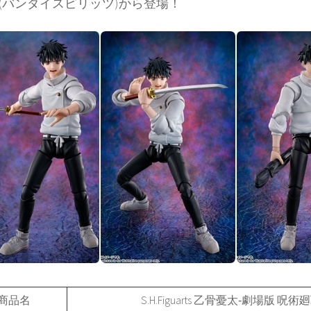
ITS(バンダイスピリッツ)から登場！
商品名
S.H.Figuarts 乙骨憂太‐劇場版 呪術廻