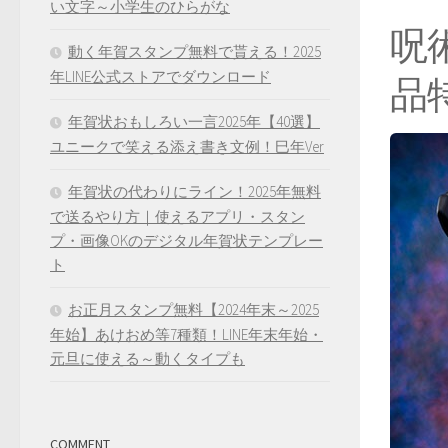
い文字～小学生のひらがな
呪術
動く年賀スタンプ無料で貰える！2025
年LINE公式ストアでダウンロード
品
年賀状おもしろい一言2025年【40選】
ユニークで笑える添え書き文例！巳年Ver
年賀状の代わりにライン！2025年無料
で送るやり方｜使えるアプリ・スタン
プ・画像OKのデジタル年賀状テンプレー
ト
お正月スタンプ無料【2024年末～2025
年始】あけおめ等7種類！LINE年末年始・
元旦に使える～動くタイプも
COMMENT