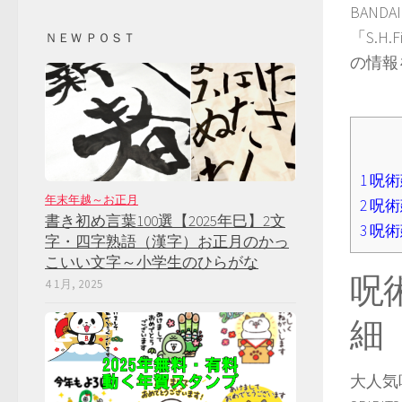
BAND
「S.H
ＮＥＷ ＰＯＳＴ
の情報
1
呪術廻
年末年越～お正月
2
呪術廻
書き初め言葉100選【2025年巳】2文
3
呪術廻
字・四字熟語（漢字）お正月のかっ
こいい文字～小学生のひらがな
呪術
4 1月, 2025
細
大人気呪