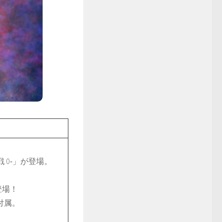
戦 0‐」が登場。
登場！
付属。