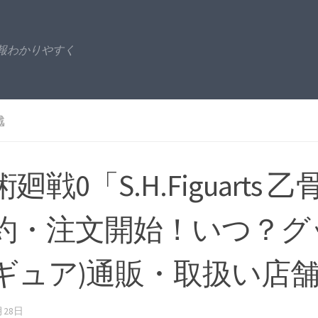
報わかりやすく
戦
廻戦0「S.H.Figuarts 
約・注文開始！いつ？グ
ギュア)通販・取扱い店
月28日