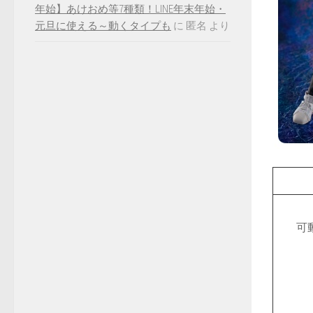
年始】あけおめ等7種類！LINE年末年始・
元旦に使える～動くタイプも
に
匿名
より
可