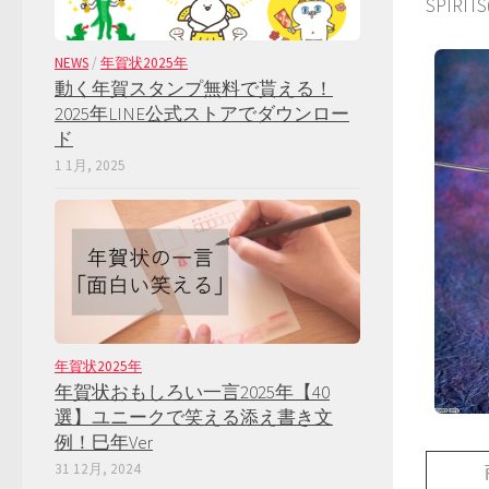
SPIR
NEWS
/
年賀状2025年
動く年賀スタンプ無料で貰える！
2025年LINE公式ストアでダウンロー
ド
1 1月, 2025
年賀状2025年
年賀状おもしろい一言2025年【40
選】ユニークで笑える添え書き文
例！巳年Ver
31 12月, 2024