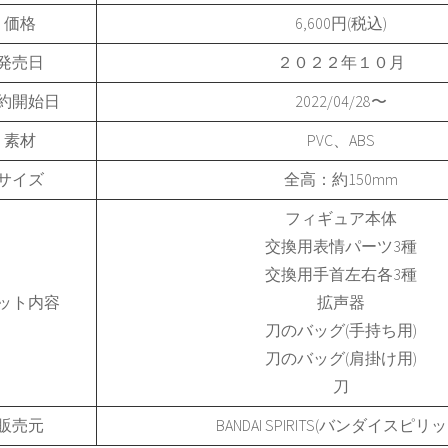
価格
6,600円(税込)
発売日
２０２２年１０月
約開始日
2022/04/28〜
素材
PVC、ABS
サイズ
全高：約150mm
フィギュア本体
交換用表情パーツ3種
交換用手首左右各3種
ット内容
拡声器
刀のバッグ(手持ち用)
刀のバッグ(肩掛け用)
刀
販売元
BANDAI SPIRITS(バンダイスピリッ