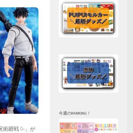
今週のRANKING！
 呪術廻戦 0‐」が