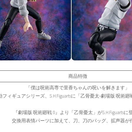
商品特徴
「僕は呪術高専で里香ちゃんの呪いを解きます」
動フィギュアシリーズ、S.H.Figuartsに「乙骨憂太‐劇場版 呪術廻
『劇場版 呪術廻戦 0』より「乙骨憂太」がS.H.Figuartsに
交換用表情パーツに加えて、刀、刀のバッグ、拡声器が