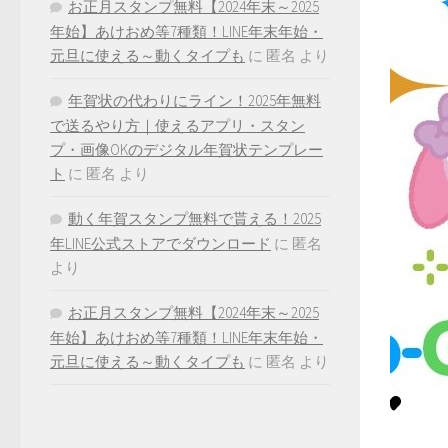
お正月スタンプ無料【2024年末～2025
年始】あけおめ等7種類！LINE年末年始・
元旦に使える～動くタイプも
に
匿名
より
年賀状の代わりにライン！2025年無料
で送るやり方｜使えるアプリ・スタン
プ・画像OKのデジタル年賀状テンプレー
ト
に
匿名
より
動く年賀スタンプ無料で貰える！2025
年LINE公式ストアでダウンロード
に
匿名
より
お正月スタンプ無料【2024年末～2025
年始】あけおめ等7種類！LINE年末年始・
元旦に使える～動くタイプも
に
匿名
より