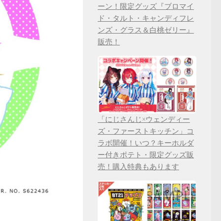
ーン！限定グッズ『ブロマイ
ド・タルト・キャンディフレ
ンズ・グラス＆白桃ゼリー』
販売！
「にじさんじ×ウェンディー
ズ・ファーストキッチン」コ
ラボ開催！いつ？キーホルダ
ー付きポテト・限定グッズ販
売！購入特典もあります