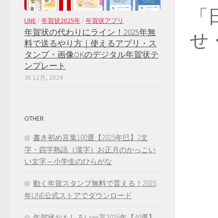
「
LINE
/
年賀状2025年
/
年賀状アプリ
年賀状の代わりにライン！2025年無
せ
料で送るやり方｜使えるアプリ・ス
タンプ・画像OKのデジタル年賀状テ
ンプレート
30 12月, 2024
OTHER
書き初め言葉100選【2025年巳】2文
字・四字熟語（漢字）お正月のかっこい
い文字～小学生のひらがな
動く年賀スタンプ無料で貰える！2025
年LINE公式ストアでダウンロード
年賀状おもしろい一言2025年【40選】