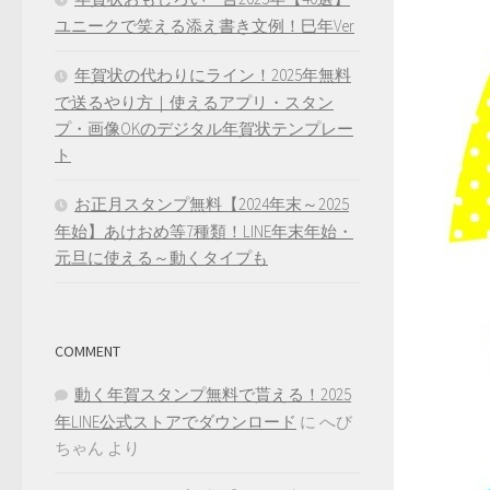
ユニークで笑える添え書き文例！巳年Ver
年賀状の代わりにライン！2025年無料
で送るやり方｜使えるアプリ・スタン
プ・画像OKのデジタル年賀状テンプレー
ト
お正月スタンプ無料【2024年末～2025
年始】あけおめ等7種類！LINE年末年始・
元旦に使える～動くタイプも
COMMENT
動く年賀スタンプ無料で貰える！2025
年LINE公式ストアでダウンロード
に
へび
ちゃん
より