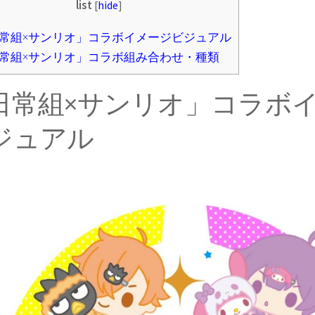
list
[
hide
]
常組×サンリオ」コラボイメージビジュアル
常組×サンリオ」コラボ組み合わせ・種類
日常組×サンリオ」コラボ
ジュアル