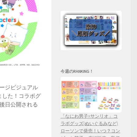
今週のRANKING！
ージビジュアル
ました！コラボグ
後日公開される
「なにわ男子×サンリオ」コ
ラボグッズ(ぬいぐるみなど)
ローソンで発売！いつ？コン