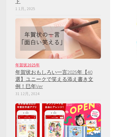
ド
1 1月, 2025
年賀状2025年
年賀状おもしろい一言2025年【40
選】ユニークで笑える添え書き文
例！巳年Ver
31 12月, 2024