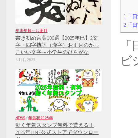
1
「日
2
「日
年末年越～お正月
書き初め言葉100選【2025年巳】2文
「
字・四字熟語（漢字）お正月のかっ
こいい文字～小学生のひらがな
ビ
4 1月, 2025
NEWS
/
年賀状2025年
動く年賀スタンプ無料で貰える！
2025年LINE公式ストアでダウンロー