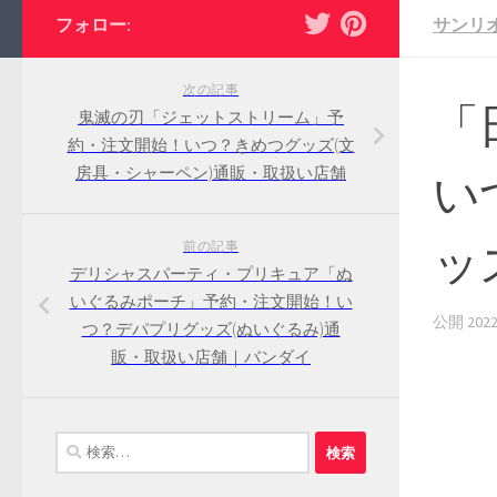
フォロー:
サンリ
次の記事
「
鬼滅の刃「ジェットストリーム」予
約・注文開始！いつ？きめつグッズ(文
房具・シャーペン)通販・取扱い店舗
い
ッ
前の記事
デリシャスパーティ・プリキュア「ぬ
いぐるみポーチ」予約・注文開始！い
公開
20
つ？デパプリグッズ(ぬいぐるみ)通
販・取扱い店舗｜バンダイ
検
索: