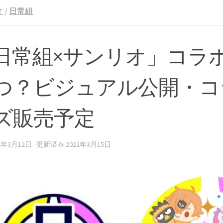
オ
/
日常組
日常組×サンリオ」コラ
つ？ビジュアル公開・コ
ズ販売予定
22年3月12日
· 更新済み
2022年3月15日