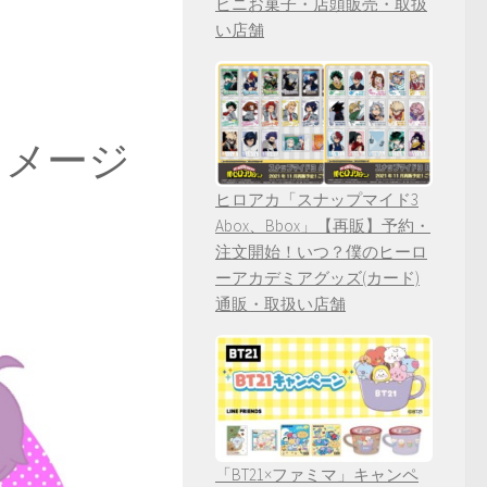
ビニお菓子・店頭販売・取扱
い店舗
イメージ
ヒロアカ「スナップマイド3
Abox、Bbox」【再販】予約・
注文開始！いつ？僕のヒーロ
ーアカデミアグッズ(カード)
通販・取扱い店舗
「BT21×ファミマ」キャンペ