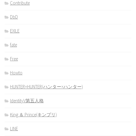
Contribute
DbD
EXILE
fate
Free
Howto
HUNTER×HUNTER(ハンター×ハンター)
IdentityV第五人格
King ＆ Prince(キンプリ)
LINE