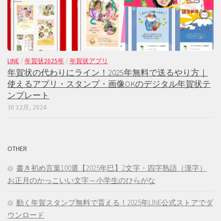
LINE
/
年賀状2025年
/
年賀状アプリ
年賀状の代わりにライン！2025年無料で送るやり方｜
使えるアプリ・スタンプ・画像OKのデジタル年賀状テ
ンプレート
30 12月, 2024
OTHER
書き初め言葉100選【2025年巳】2文字・四字熟語（漢字）
お正月のかっこいい文字～小学生のひらがな
動く年賀スタンプ無料で貰える！2025年LINE公式ストアでダ
ウンロード