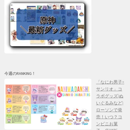
今週のRANKING！
「なにわ男子×
サンリオ」コ
ラボグッズ(ぬ
いぐるみなど)
ローソンで発
売！いつ？コ
ンビニお菓