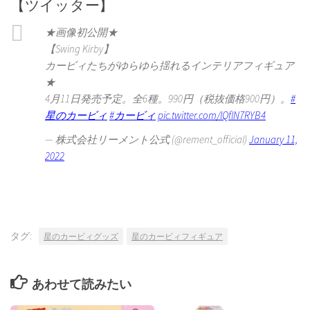
【ツイッター】
★画像初公開★
【Swing Kirby】
カービィたちがゆらゆら揺れるインテリアフィギュア
★
4月11日発売予定。全6種。990円（税抜価格900円）。
#
星のカービィ
#カービィ
pic.twitter.com/lQflN7RYB4
— 株式会社リーメント公式 (@rement_official)
January 11,
2022
タグ:
星のカービィグッズ
星のカービィフィギュア
あわせて読みたい