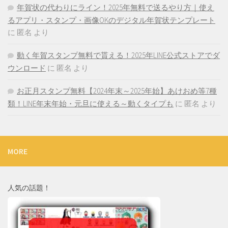
年賀状の代わりにライン！2025年無料で送るやり方｜使え
るアプリ・スタンプ・画像OKのデジタル年賀状テンプレート
に
匿名
より
動く年賀スタンプ無料で貰える！2025年LINE公式ストアでダ
ウンロード
に
匿名
より
お正月スタンプ無料【2024年末～2025年始】あけおめ等7種
類！LINE年末年始・元旦に使える～動くタイプも
に
匿名
より
MORE
人気の話題！