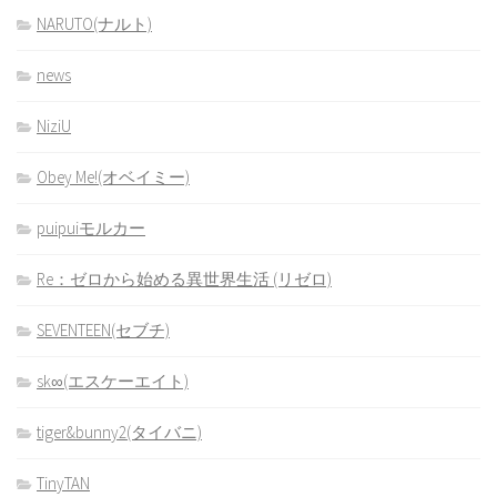
NARUTO(ナルト)
news
NiziU
Obey Me!(オベイミー)
puipuiモルカー
Re：ゼロから始める異世界生活 (リゼロ)
SEVENTEEN(セブチ)
sk∞(エスケーエイト)
tiger&bunny2(タイバニ)
TinyTAN