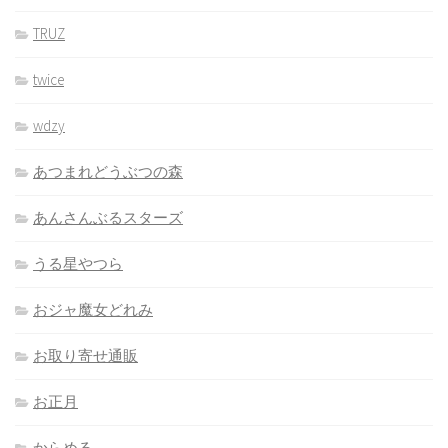
TRUZ
twice
wdzy
あつまれどうぶつの森
あんさんぶるスターズ
うる星やつら
おジャ魔女どれみ
お取り寄せ通販
お正月
からめる