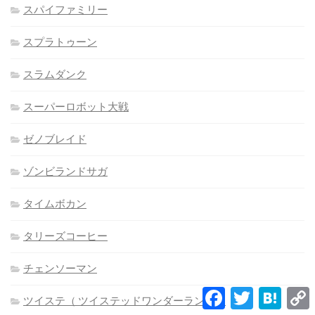
スパイファミリー
スプラトゥーン
スラムダンク
スーパーロボット大戦
ゼノブレイド
ゾンビランドサガ
タイムボカン
タリーズコーヒー
チェンソーマン
Facebook
Twitter
Hatena
ツイステ（ ツイステッドワンダーランド）
L