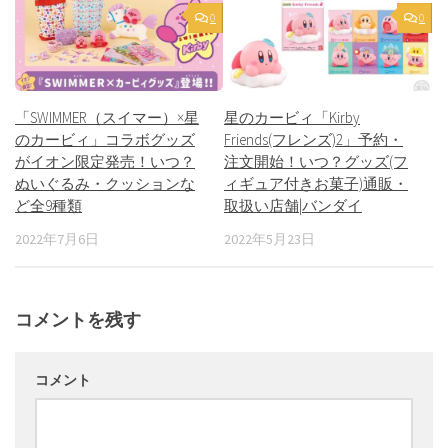
0
0
「SWIMMER（スイマー）×星
星のカービィ「Kirby
のカービィ」コラボグッズ
Friends(フレンズ)2」予約・
がイオン限定発売！いつ？
注文開始！いつ？グッズ(フ
ぬいぐるみ・クッションな
ィギュア付きお菓子)通販・
ど全9種類
取扱い店舗|バンダイ
2022年7月6日
2022年5月23日
コメントを残す
コメント