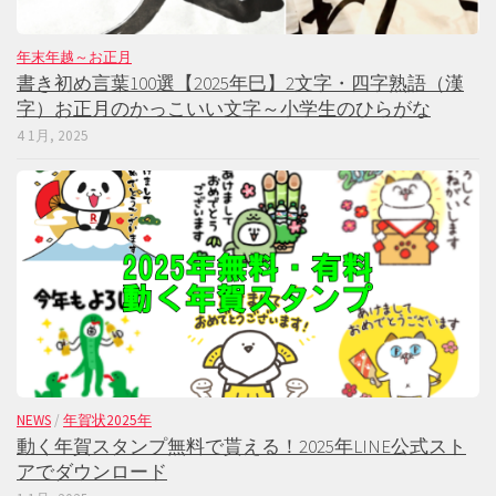
年末年越～お正月
書き初め言葉100選【2025年巳】2文字・四字熟語（漢
字）お正月のかっこいい文字～小学生のひらがな
4 1月, 2025
NEWS
/
年賀状2025年
動く年賀スタンプ無料で貰える！2025年LINE公式スト
アでダウンロード