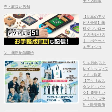
子・店頭販
売・取扱い店舗
【世界のアソ
ビ大全51】無
料ダウンロー
ド方法やり方
｜「ポケット
エディショ
ン」無料配信開始
Stray Kids(スト
レイキッズ)×フ
ァミマ限定
【アクリルス
タンド・バッ
ク】発売！い
つ？グッズ予
約・販売場所