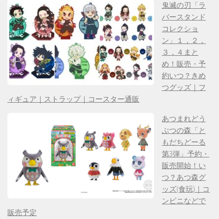
鬼滅の刃「ラ
バースタンド
コレクショ
ン」１，２，
３，４まと
め！販売・予
約いつ？きめ
つグッズ｜フ
ィギュア｜ストラップ｜コースター通販
あつまれどう
ぶつの森「と
もだちどーる
第3弾」予約・
販売開始！い
つ？あつ森グ
ッズ(食玩)｜コ
ンビニなどで
販売予定