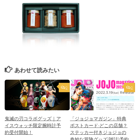
あわせて読みたい
0
0
鬼滅の刃コラボグッズ｜ア
「ジョジョマガジン」特典
イスウォッチ限定腕時計予
ポストカード-どこの店舗？
約受付開始！
ステッカー付きジョジョの
奇妙な冒険グッズ(雑誌)予約