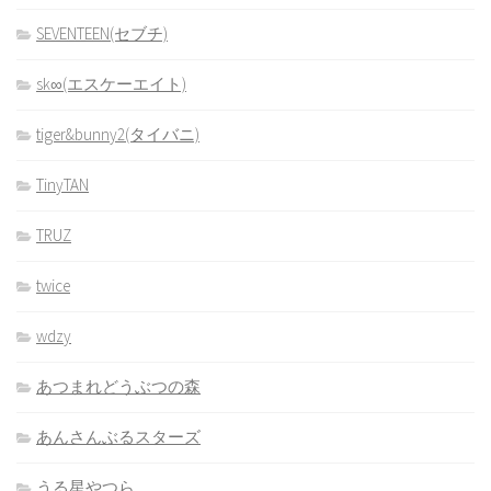
SEVENTEEN(セブチ)
sk∞(エスケーエイト)
tiger&bunny2(タイバニ)
TinyTAN
TRUZ
twice
wdzy
あつまれどうぶつの森
あんさんぶるスターズ
うる星やつら