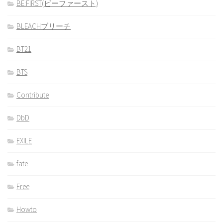
BE:FIRST(ビーファースト)
BLEACHブリーチ
BT21
BTS
Contribute
DbD
EXILE
fate
Free
Howto