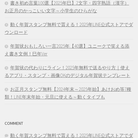
書き初め言葉100選【2025年巳】2文字・四字熟語（漢字）
お正月のかっこいい文字～小学生のひらがな
動く年賀スタンプ無料で貰える！2025年LINE公式ストアでダ
ウンロード
年賀状おもしろい一言2025年【40選】ユニークで笑える添
え書き文例！巳年Ver
年賀状の代わりにライン！2025年無料で送るやり方｜使え
るアプリ・スタンプ・画像OKのデジタル年賀状テンプレート
お正月スタンプ無料【2024年末～2025年始】あけおめ等7種
類！LINE年末年始・元旦に使える～動くタイプも
COMMENT
動く年賀スタンプ無料で貰える！2025年LINE公式ストアでダ