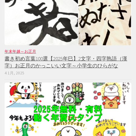
年末年越～お正月
書き初め言葉100選【2025年巳】2文字・四字熟語（漢
字）お正月のかっこいい文字～小学生のひらがな
4 1月, 2025