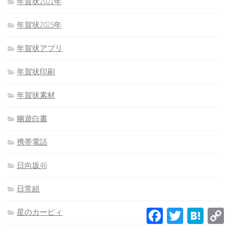
年賀状2021年
年賀状2025年
年賀状アプリ
年賀状印刷
年賀状素材
幽遊白書
携帯電話
日向坂46
日常組
Facebook
Twitter
Hatena
星のカービィ
L