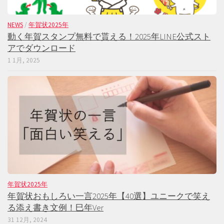
NEWS
/
年賀状2025年
動く年賀スタンプ無料で貰える！2025年LINE公式スト
アでダウンロード
1 1月, 2025
年賀状2025年
年賀状おもしろい一言2025年【40選】ユニークで笑え
る添え書き文例！巳年Ver
31 12月, 2024