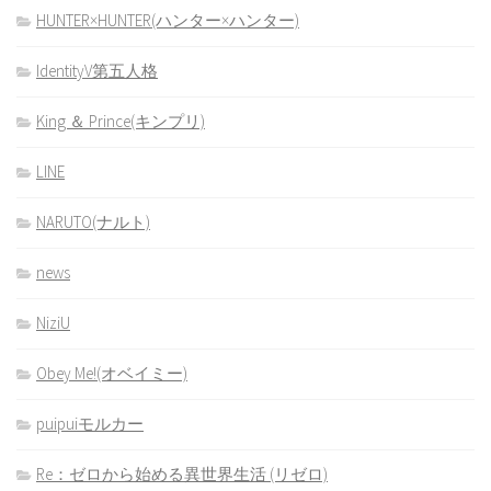
HUNTER×HUNTER(ハンター×ハンター)
IdentityV第五人格
King ＆ Prince(キンプリ)
LINE
NARUTO(ナルト)
news
NiziU
Obey Me!(オベイミー)
puipuiモルカー
Re：ゼロから始める異世界生活 (リゼロ)