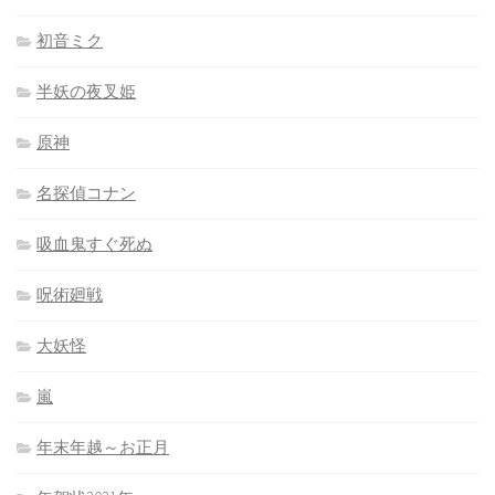
初音ミク
半妖の夜叉姫
原神
名探偵コナン
吸血鬼すぐ死ぬ
呪術廻戦
大妖怪
嵐
年末年越～お正月