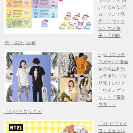
いぐるみなど)
ローソンで発
売！いつ？コ
ンビニお菓
子・店頭販
売・取扱い店舗
X-girl（エック
スガール)×漫画
家の桂正和氏
コラボTシャツ
発売！いつ？
「ウイングマ
ン」・「電影
少女」・
「I”s(アイズ)」など
「BT21×ファミ
マ」キャンペ