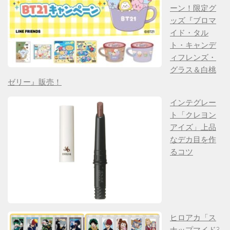
ーン！限定グ
ッズ『ブロマ
イド・タル
ト・キャンデ
ィフレンズ・
グラス＆白桃
ゼリー』販売！
インテグレー
ト「クレヨン
アイズ」上品
なデカ目を作
るコツ
ヒロアカ「ス
ナップマイド3