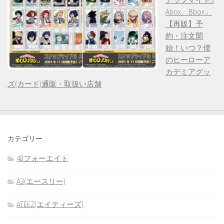
Abox、Bbox」
【再販】予
約・注文開
始！いつ？僕
のヒーローア
カデミアグッ
ズ(カード)通販・取扱い店舗
カテゴリー
48フォーエイト
A3(エースリー)
ATEEZ(エイティーズ)