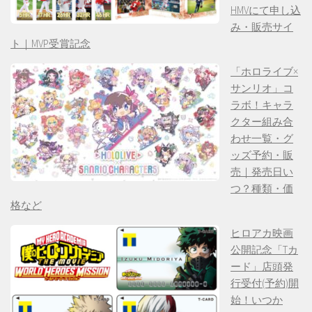
HMVにて申し込
み・販売サイ
ト｜MVP受賞記念
「ホロライブ×
サンリオ」コ
ラボ！キャラ
クター組み合
わせ一覧・グ
ッズ予約・販
売｜発売日い
つ？種類・価
格など
ヒロアカ映画
公開記念「Tカ
ード」店頭発
行受付(予約)開
始！いつか