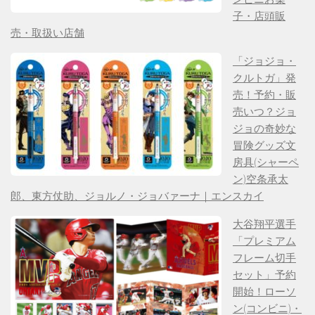
子・店頭販
売・取扱い店舗
「ジョジョ・
クルトガ」発
売！予約・販
売いつ？ジョ
ジョの奇妙な
冒険グッズ文
房具(シャーペ
ン)空条承太
郎、東方仗助、ジョルノ・ジョバァーナ｜エンスカイ
大谷翔平選手
「プレミアム
フレーム切手
セット」予約
開始！ローソ
ン(コンビニ)・