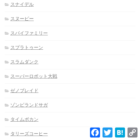
スナイデル
スヌーピー
スパイファミリー
スプラトゥーン
スラムダンク
スーパーロボット大戦
ゼノブレイド
ゾンビランドサガ
タイムボカン
Facebook
Twitter
Hatena
タリーズコーヒー
L