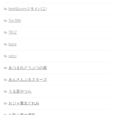
tiger&bunny2(タイバニ)
TinyTAN
TRUZ
twice
wdzy
あつまれどうぶつの森
あんさんぶるスターズ
うる星やつら
おジャ魔女どれみ
お取り寄せ通販