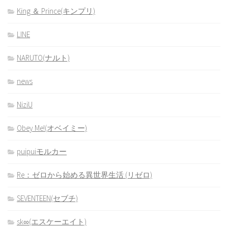
King ＆ Prince(キンプリ)
LINE
NARUTO(ナルト)
news
NiziU
Obey Me!(オベイミー)
puipuiモルカー
Re：ゼロから始める異世界生活 (リゼロ)
SEVENTEEN(セブチ)
sk∞(エスケーエイト)