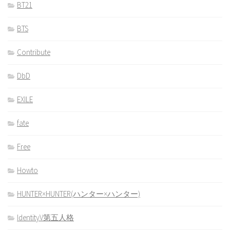
BT21
BTS
Contribute
DbD
EXILE
fate
Free
Howto
HUNTER×HUNTER(ハンター×ハンター)
IdentityV第五人格