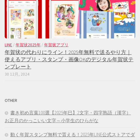
LINE
/
年賀状2025年
/
年賀状アプリ
年賀状の代わりにライン！2025年無料で送るやり方｜
使えるアプリ・スタンプ・画像OKのデジタル年賀状テ
ンプレート
30 12月, 2024
OTHER
書き初め言葉100選【2025年巳】2文字・四字熟語（漢字）
お正月のかっこいい文字～小学生のひらがな
動く年賀スタンプ無料で貰える！2025年LINE公式ストアでダ