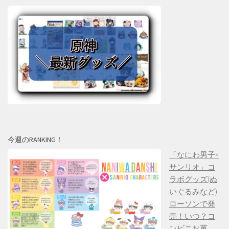
今週のRANKING！
「なにわ男子×
サンリオ」コ
ラボグッズ(ぬ
いぐるみなど)
ローソンで発
売！いつ？コ
ンビニお菓