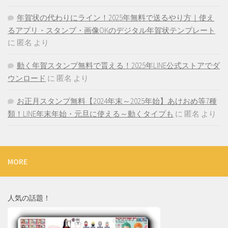
年賀状の代わりにライン！2025年無料で送るやり方｜使え
るアプリ・スタンプ・画像OKのデジタル年賀状テンプレート
に
匿名
より
動く年賀スタンプ無料で貰える！2025年LINE公式ストアでダ
ウンロード
に
匿名
より
お正月スタンプ無料【2024年末～2025年始】あけおめ等7種
類！LINE年末年始・元旦に使える～動くタイプも
に
匿名
より
MORE
人気の話題！