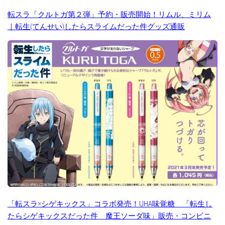
転スラ「クルトガ第２弾」予約・販売開始！リムル、ミリム
｜転生(てんせい)したらスライムだった件グッズ通販
「転スラ×シゲキックス」コラボ発売！UHA味覚糖 「転生し
たらシゲキックスだった件 魔王ソーダ味」販売・コンビニ