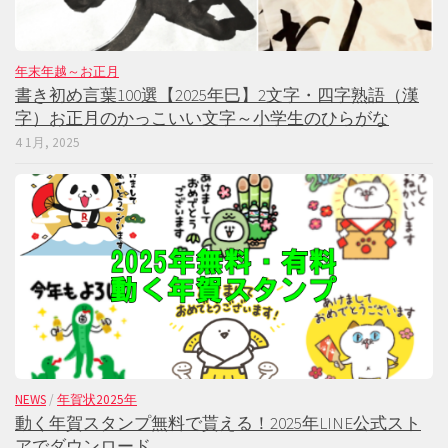
年末年越～お正月
書き初め言葉100選【2025年巳】2文字・四字熟語（漢
字）お正月のかっこいい文字～小学生のひらがな
4 1月, 2025
NEWS
/
年賀状2025年
動く年賀スタンプ無料で貰える！2025年LINE公式スト
アでダウンロード