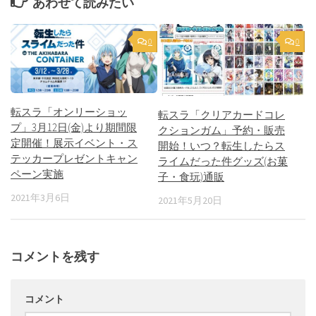
あわせて読みたい
0
0
転スラ「オンリーショッ
転スラ「クリアカードコレ
プ」3月12日(金)より期間限
クションガム」予約・販売
定開催！展示イベント・ス
開始！いつ？転生したらス
テッカープレゼントキャン
ライムだった件グッズ(お菓
ペーン実施
子・食玩)通販
2021年3月6日
2021年5月20日
コメントを残す
コメント