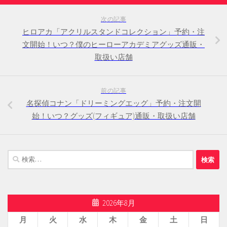
次の記事
ヒロアカ「アクリルスタンドコレクション」予約・注
文開始！いつ？僕のヒーローアカデミアグッズ通販・
取扱い店舗
前の記事
名探偵コナン「ドリーミングエッグ」予約・注文開
始！いつ？グッズ(フィギュア)通販・取扱い店舗
検
索:
2026年8月
月
火
水
木
金
土
日