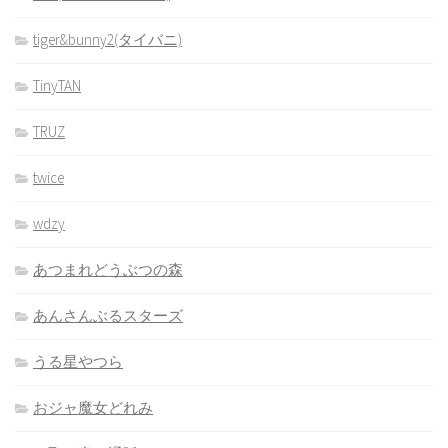
tiger&bunny2(タイバニ)
TinyTAN
TRUZ
twice
wdzy
あつまれどうぶつの森
あんさんぶるスターズ
うる星やつら
おジャ魔女どれみ