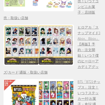
売！いつ？コ
ンビニお菓
子・店頭販
売・取扱い店舗
ヒロアカ「ス
ナップマイド3
Abox、Bbox」
【再販】予
約・注文開
始！いつ？僕
のヒーローア
カデミアグッ
ズ(カード)通販・取扱い店舗
BTS「BT21チッ
プス」注文！
いつ？ステッ
カー付(お菓
子・食玩)通