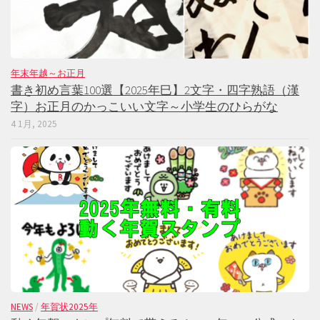
年末年越～お正月
書き初め言葉100選【2025年巳】2文字・四字熟語（漢
字）お正月のかっこいい文字～小学生のひらがな
4 1月, 2025
NEWS
/
年賀状2025年