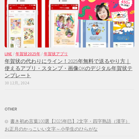
LINE
/
年賀状2025年
/
年賀状アプリ
年賀状の代わりにライン！2025年無料で送るやり方｜
使えるアプリ・スタンプ・画像OKのデジタル年賀状テ
ンプレート
30 12月, 2024
OTHER
書き初め言葉100選【2025年巳】2文字・四字熟語（漢字）
お正月のかっこいい文字～小学生のひらがな