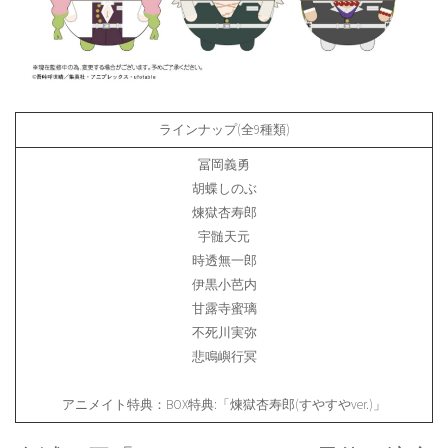
ラインナップ(全9種類)
冨岡義勇
胡蝶しのぶ
煉獄杏寿郎
宇髄天元
時透無一郎
伊黒小芭内
甘露寺蜜璃
不死川実弥
悲鳴嶼行冥
アニメイト特典：BOX特典:「煉獄杏寿郎(すやすやver.)」