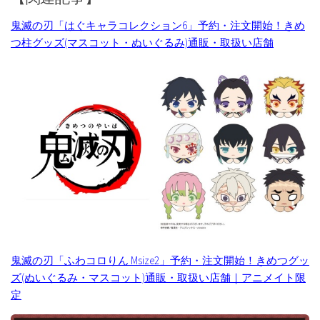
鬼滅の刃「はぐキャラコレクション6」予約・注文開始！きめ
つ柱グッズ(マスコット・ぬいぐるみ)通販・取扱い店舗
鬼滅の刃「ふわコロりん Msize2」予約・注文開始！きめつグッ
ズ(ぬいぐるみ・マスコット)通販・取扱い店舗｜アニメイト限
定