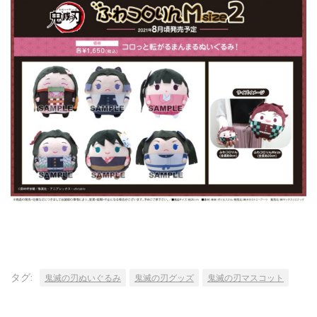
タグ:
鬼滅の刃ぬいぐるみ
鬼滅の刃グッズ
鬼滅の刃マスコット