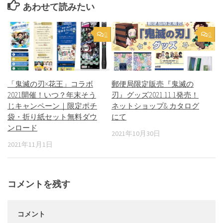
あわせて読みたい
0
0
「鬼滅の刃×花王」コラボ
郵便局限定販売『鬼滅の
2021開催！いつ？年末そう
刃』グッズ2021.11.1発売！
じキャンペーン｜限定ポチ
ネットショップ& カタログ
袋・折り紙セット無料ダウ
にて
ンロード
2021年10月30日
2021年11月1日
コメントを残す
コメント