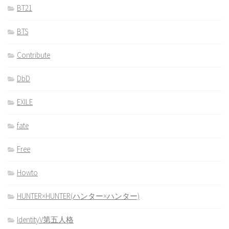
BT21
BTS
Contribute
DbD
EXILE
fate
Free
Howto
HUNTER×HUNTER(ハンター×ハンター)
IdentityV第五人格