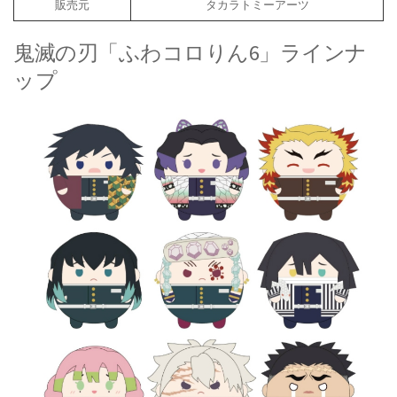
販売元
タカラトミーアーツ
鬼滅の刃「ふわコロりん6」ラインナ
ップ