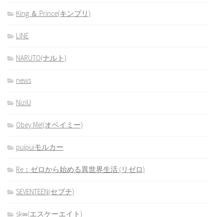
King ＆ Prince(キンプリ)
LINE
NARUTO(ナルト)
news
NiziU
Obey Me!(オベイミー)
puipuiモルカー
Re：ゼロから始める異世界生活 (リゼロ)
SEVENTEEN(セブチ)
sk∞(エスケーエイト)