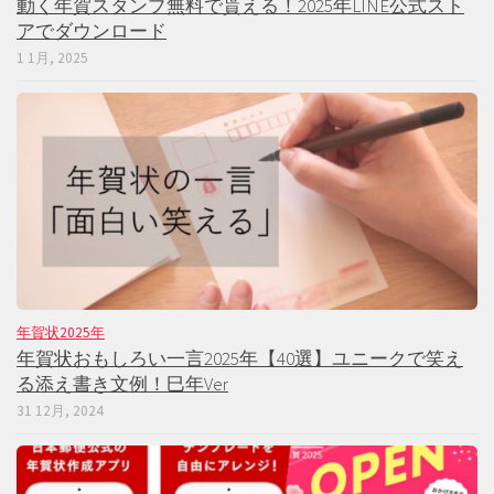
動く年賀スタンプ無料で貰える！2025年LINE公式スト
アでダウンロード
1 1月, 2025
年賀状2025年
年賀状おもしろい一言2025年【40選】ユニークで笑え
る添え書き文例！巳年Ver
31 12月, 2024