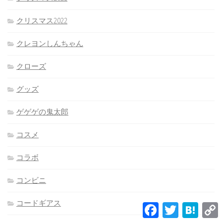
クリスマス2022
クレヨンしんちゃん
クローズ
グッズ
ゲゲゲの鬼太郎
コスメ
コラボ
コンビニ
コードギアス
Facebook
Twitter
Hatena
L