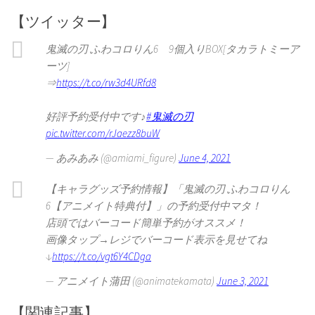
【ツイッター】
鬼滅の刃 ふわコロりん6 9個入りBOX[タカラトミーア
ーツ]
⇒
https://t.co/rw3d4URfd8
好評予約受付中です♪
#鬼滅の刃
pic.twitter.com/rJaezz8buW
— あみあみ (@amiami_figure)
June 4, 2021
【キャラグッズ予約情報】「鬼滅の刃 ふわコロりん
6【アニメイト特典付】」の予約受付中マタ！
店頭ではバーコード簡単予約がオススメ！
画像タップ→レジでバーコード表示を見せてね
↓
https://t.co/vgt6Y4CDga
— アニメイト蒲田 (@animatekamata)
June 3, 2021
【関連記事】