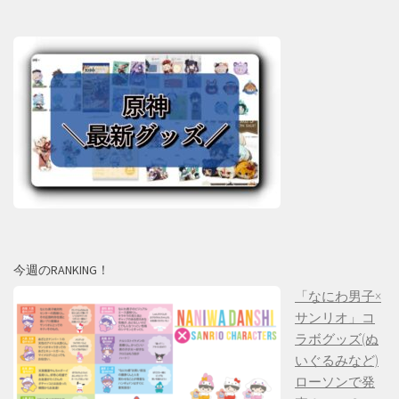
今週のRANKING！
「なにわ男子×
サンリオ」コ
ラボグッズ(ぬ
いぐるみなど)
ローソンで発