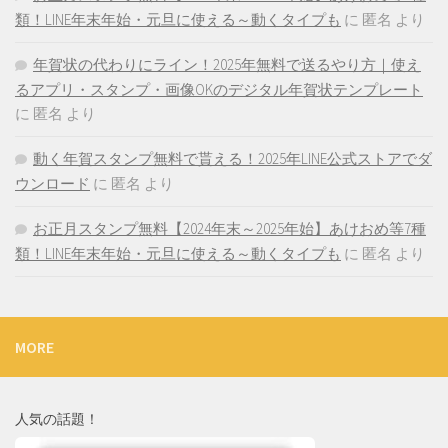
類！LINE年末年始・元旦に使える～動くタイプも
に
匿名
より
年賀状の代わりにライン！2025年無料で送るやり方｜使え
るアプリ・スタンプ・画像OKのデジタル年賀状テンプレート
に
匿名
より
動く年賀スタンプ無料で貰える！2025年LINE公式ストアでダ
ウンロード
に
匿名
より
お正月スタンプ無料【2024年末～2025年始】あけおめ等7種
類！LINE年末年始・元旦に使える～動くタイプも
に
匿名
より
MORE
人気の話題！