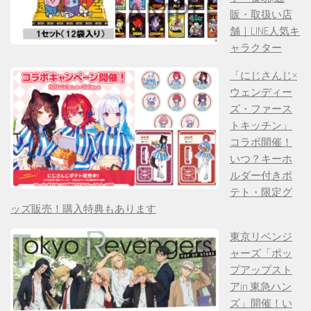
販・取扱い店
舗｜LINE人気キ
ャラクター
「にじさんじ×
ウェンディー
ズ・ファース
トキッチン」
コラボ開催！
いつ？キーホ
ルダー付きポ
テト・限定グ
ッズ販売！購入特典もあります
東京リベンジ
ャーズ「ポッ
プアップスト
アin 東急ハン
ズ」開催！い