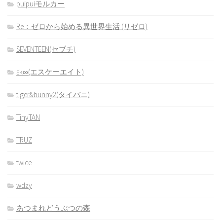
puipuiモルカー
Re：ゼロから始める異世界生活 (リゼロ)
SEVENTEEN(セブチ)
sk∞(エスケーエイト)
tiger&bunny2(タイバニ)
TinyTAN
TRUZ
twice
wdzy
あつまれどうぶつの森