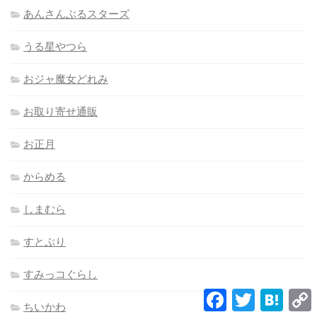
あんさんぶるスターズ
うる星やつら
おジャ魔女どれみ
お取り寄せ通販
お正月
からめる
しまむら
すとぷり
すみっコぐらし
Facebook
Twitter
Hatena
L
ちいかわ