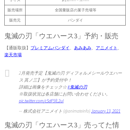
販売場所
全国量販店の菓子売場等
販売元
バンダイ
鬼滅の刃「ウエハース3」予約・販売
【通販取扱】
プレミアムバンダイ
、
あみあみ
、
アニメイト
、
楽天市場
2月発売予定【鬼滅の刃 ディフォルメシールウエハー
ス 其ノ三】が予約受付中！
詳細は画像をチェック☆
#鬼滅の刃
※取扱状況は各店舗にお問い合わせください。
pic.twitter.com/cSdF5fL2ul
— 株式会社アニメイト (@animateinfo)
January 13, 2021
鬼滅の刃「ウエハース3」売ってた情