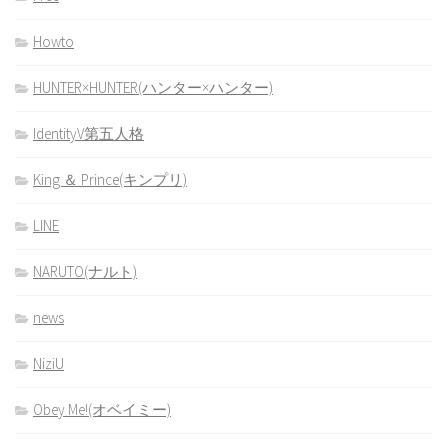
Howto
HUNTER×HUNTER(ハンター×ハンター)
IdentityV第五人格
King ＆ Prince(キンプリ)
LINE
NARUTO(ナルト)
news
NiziU
Obey Me!(オベイミー)