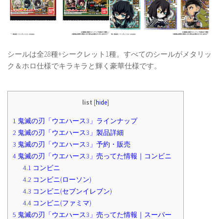
シールは全28種+シークレット1種。すべてのシールがメタリッ
ク＆ホロ仕様でキラキラと輝く豪華仕様です。
list
[
hide
]
1
鬼滅の刃「ウエハース3」ラインナップ
2
鬼滅の刃「ウエハース3」製品詳細
3
鬼滅の刃「ウエハース3」予約・販売
4
鬼滅の刃「ウエハース3」売ってた情報｜コンビニ
4.1
コンビニ
4.2
コンビニ(ローソン)
4.3
コンビニ(セブンイレブン)
4.4
コンビニ(ファミマ)
5
鬼滅の刃「ウエハース3」売ってた情報｜スーパー