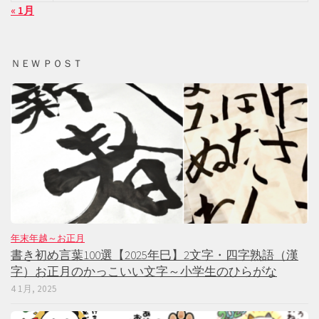
« 1月
ＮＥＷ ＰＯＳＴ
年末年越～お正月
書き初め言葉100選【2025年巳】2文字・四字熟語（漢
字）お正月のかっこいい文字～小学生のひらがな
4 1月, 2025