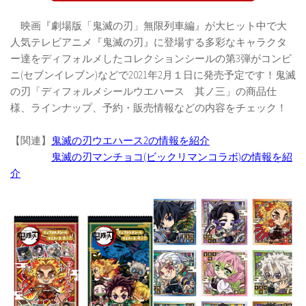
映画『劇場版「鬼滅の刃」無限列車編』が大ヒット中で大
人気テレビアニメ『鬼滅の刃』に登場する多彩なキャラクタ
ー達をディフォルメしたコレクションシールの第3弾がコンビ
ニ(セブンイレブン)などで2021年2月１日に発売予定です！鬼滅
の刃「ディフォルメシールウエハース 其ノ三」の商品仕
様、ラインナップ、予約・販売情報などの内容をチェック！
【関連】
鬼滅の刃ウエハース2の情報を紹介
鬼滅の刃マンチョコ(ビックリマンコラボ)の情報を紹
介