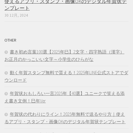
使えるアプリ・スタンプ・画像OKのデジタル年賀状テ
ンプレート
30 12月, 2024
OTHER
書き初め言葉100選【2025年巳】2文字・四字熟語（漢字）
お正月のかっこいい文字～小学生のひらがな
動く年賀スタンプ無料で貰える！2025年LINE公式ストアでダ
ウンロード
年賀状おもしろい一言2025年【40選】ユニークで笑える添
え書き文例！巳年Ver
年賀状の代わりにライン！2025年無料で送るやり方｜使え
るアプリ・スタンプ・画像OKのデジタル年賀状テンプレート