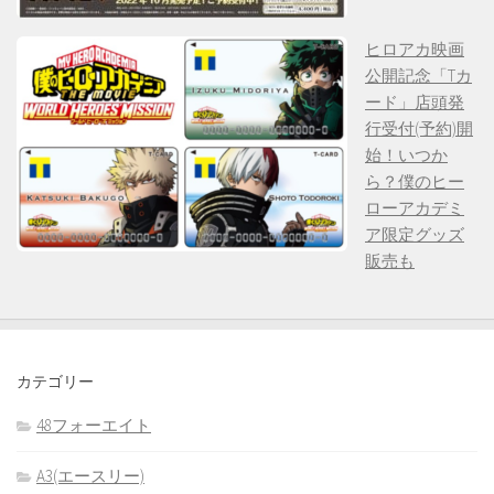
ヒロアカ映画
公開記念「Tカ
ード」店頭発
行受付(予約)開
始！いつか
ら？僕のヒー
ローアカデミ
ア限定グッズ
販売も
カテゴリー
48フォーエイト
A3(エースリー)