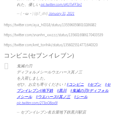
れた、優しい
pic.twitter.com/sKU7xFF3e1
— (・ω・) (@7_dhl)
January 31, 2021
https://twitter.com/aya_h0318/status/1355960598010286082
https://twitter.com/snanhn_xxxzzz/status/1356016986170433539
https://twitter.com/kmt_torihiki/status/1356025514771640320
コンビニ(セブンイレブン)
鬼滅の刃
ディフォルメシールウエハース其ノ三
を入荷しました。
ぜひ、お立ち寄りください！
#コンビニ
#セブン
#セ
ブンイレブン
#地下鉄
#黒川
#鬼滅の刃
#ディフォル
メシール
#ウエハース
#其ノ三
#シール
pic.twitter.com/273oO8ax9I
— セブンイレブン名古屋地下鉄黒川駅店