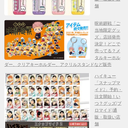
舗
呪術廻戦「ご
当地限定グッ
ズ」店頭発売
決定！どこで
売ってる？メ
タルキーホル
ダー、クリアキーホルダー、アクリルスタンドなど販売
ハイキュー
「スナップマ
イド2」予約・
注文開始！い
つ？グッズ(ブ
ロマイド)通
販・取扱い店
舗