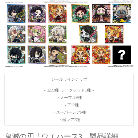
シールラインナップ
＜全28種+シークレット1種＞
・ノーマル9種
・レア12種
・スーパーレア6種
・極レア2種
鬼滅の刃「ウエハース3」製品詳細