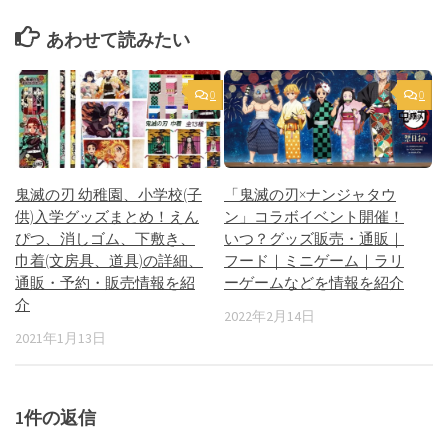
あわせて読みたい
0
0
鬼滅の刃 幼稚園、小学校(子
「鬼滅の刃×ナンジャタウ
供)入学グッズまとめ！えん
ン」コラボイベント開催！
ぴつ、消しゴム、下敷き、
いつ？グッズ販売・通販｜
巾着(文房具、道具)の詳細、
フード｜ミニゲーム｜ラリ
通販・予約・販売情報を紹
ーゲームなどを情報を紹介
介
2022年2月14日
2021年1月13日
1件の返信