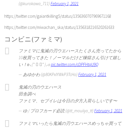
(@kurokawa_711)
February 1, 2021
https://twitter.com/gaiantkilling5/status/1356360707969671168
https://twitter.com/miwachan_ska/status/1356318216520261633
コンビニ(ファミマ)
ファミマに鬼滅の刃ウエハースたくさん売ってたから
10枚買ってきた！ノーマルだけど煉獄さん引けて嬉し
い！ʚ⸜(* ॑ ॑* )⸝ɞ
pic.twitter.com/cDPFHtqU9Q
— あゆかわ (@80KPxlYWkP3TcHo)
February 1, 2021
鬼滅の刃のウエハース
田舎調べ
ファミマ、セブイレは今日の夕方入荷らしいです〜
— ゆ / プロフカード必読 (@tt_mouiiyo_tt)
February 1, 2021
ファミマいったら鬼滅の刃ウエハースめっちゃ買って