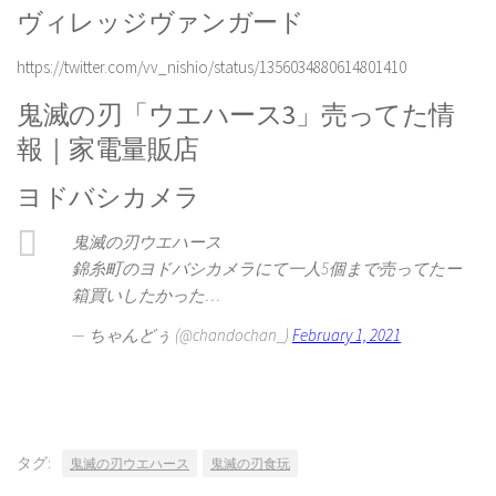
ヴィレッジヴァンガード
https://twitter.com/vv_nishio/status/1356034880614801410
鬼滅の刃「ウエハース3」売ってた情
報｜家電量販店
ヨドバシカメラ
鬼滅の刃ウエハース
錦糸町のヨドバシカメラにて一人5個まで売ってたー
箱買いしたかった…
— ちゃんどぅ (@chandochan_)
February 1, 2021
タグ:
鬼滅の刃ウエハース
鬼滅の刃食玩