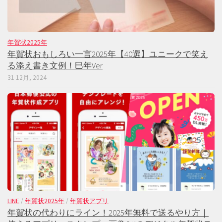
年賀状2025年
年賀状おもしろい一言2025年【40選】ユニークで笑え
る添え書き文例！巳年Ver
31 12月, 2024
LINE
/
年賀状2025年
/
年賀状アプリ
年賀状の代わりにライン！2025年無料で送るやり方｜