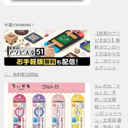
今週のRANKING！
【世界のアソ
ビ大全51】無
料ダウンロー
ド方法やり方
｜「ポケット
エディショ
ン」無料配信開始
ちいかわ「ク
ルトガ」予
約・注文開
始！いつ？グ
ッズ(シャーペ
ン・文房具)通
販・取扱い店