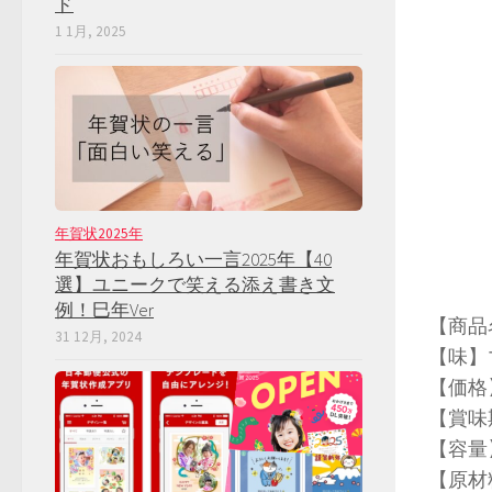
ド
1 1月, 2025
年賀状2025年
年賀状おもしろい一言2025年【40
選】ユニークで笑える添え書き文
例！巳年Ver
【商品
31 12月, 2024
【味】
【価格】
【賞味
【容量】
【原材