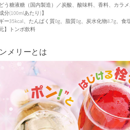
どう糖液糖（国内製造）／炭酸、酸味料、香料、カラメ
分(100mlあたり)】
ー35kcal、たんぱく質0g、脂質0g、炭水化物8.7g、食塩
元】トンボ飲料
ンメリーとは