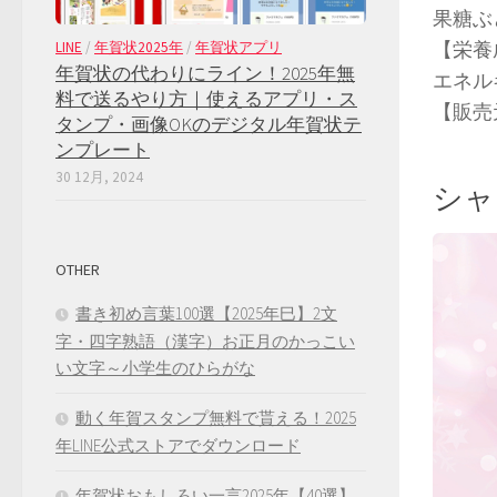
果糖ぶ
【栄養成
LINE
/
年賀状2025年
/
年賀状アプリ
年賀状の代わりにライン！2025年無
エネルギ
料で送るやり方｜使えるアプリ・ス
【販売
タンプ・画像OKのデジタル年賀状テ
ンプレート
30 12月, 2024
シャ
OTHER
書き初め言葉100選【2025年巳】2文
字・四字熟語（漢字）お正月のかっこい
い文字～小学生のひらがな
動く年賀スタンプ無料で貰える！2025
年LINE公式ストアでダウンロード
年賀状おもしろい一言2025年【40選】