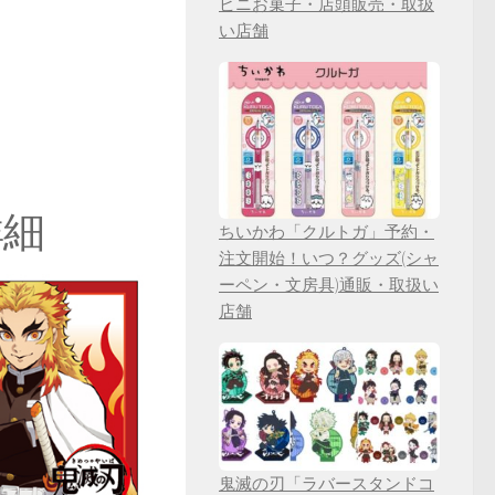
ビニお菓子・店頭販売・取扱
い店舗
詳細
ちいかわ「クルトガ」予約・
注文開始！いつ？グッズ(シャ
ーペン・文房具)通販・取扱い
店舗
鬼滅の刃「ラバースタンドコ