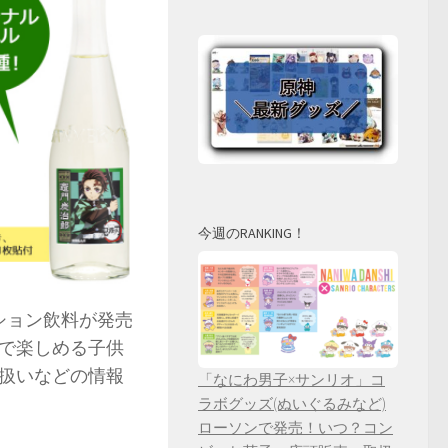
今週のRANKING！
ション飲料が発売
で楽しめる子供
扱いなどの情報
「なにわ男子×サンリオ」コ
ラボグッズ(ぬいぐるみなど)
ローソンで発売！いつ？コン