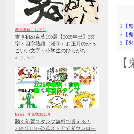
1
【鬼
年末年越～お正月
2
【鬼
書き初め言葉100選【2025年巳】2文
3
【鬼
字・四字熟語（漢字）お正月のかっ
こいい文字～小学生のひらがな
【
4 1月, 2025
NEWS
/
年賀状2025年
動く年賀スタンプ無料で貰える！
2025年LINE公式ストアでダウンロー