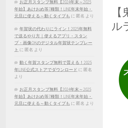
お正月スタンプ無料【2024年末～2025
【
年始】あけおめ等7種類！LINE年末年始・
元旦に使える～動くタイプも
に
匿名
より
ル
年賀状の代わりにライン！2025年無料
で送るやり方｜使えるアプリ・スタン
プ・画像OKのデジタル年賀状テンプレー
ト
に
匿名
より
動く年賀スタンプ無料で貰える！2025
年LINE公式ストアでダウンロード
に
匿名
より
お正月スタンプ無料【2024年末～2025
年始】あけおめ等7種類！LINE年末年始・
元旦に使える～動くタイプも
に
匿名
より