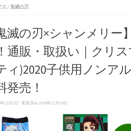
マス
/
鬼滅の刃
鬼滅の刃×シャンメリー
！通販・取扱い｜クリス
ティ)2020子供用ノンア
料発売！
20年12月3日
· 更新済み
2020年12月10日