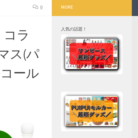
0
MORE
人気の話題！
】コラ
マス(パ
ルコール