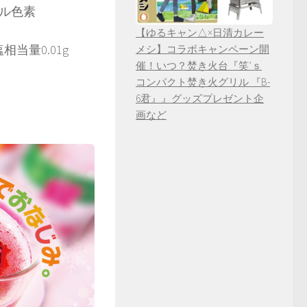
ル色素
【ゆるキャン△×日清カレー
相当量0.01g
メシ】コラボキャンペーン開
催！いつ？焚き火台『笑’ｓ
コンパクト焚き火グリル 『B-
6君』』グッズプレゼント企
画など