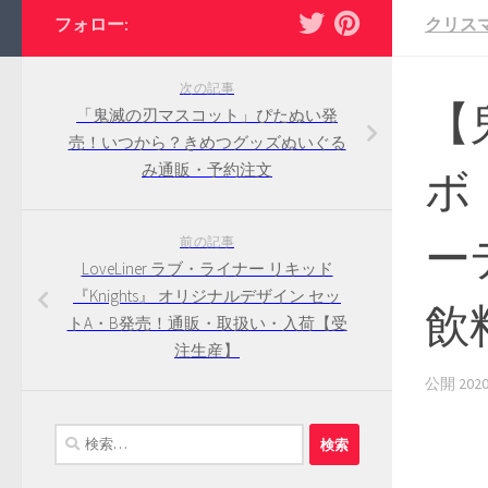
フォロー:
クリス
次の記事
【
「鬼滅の刃マスコット」ぴたぬい発
売！いつから？きめつグッズぬいぐる
み通販・予約注文
ボ
ー
前の記事
LoveLiner ラブ・ライナー リキッド
『Knights』 オリジナルデザイン セッ
飲
トA・B発売！通販・取扱い・入荷【受
注生産】
公開
20
検
索: