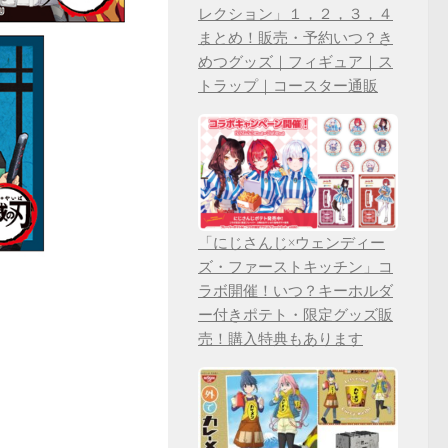
レクション」１，２，３，４
まとめ！販売・予約いつ？き
めつグッズ｜フィギュア｜ス
トラップ｜コースター通販
「にじさんじ×ウェンディー
ズ・ファーストキッチン」コ
ラボ開催！いつ？キーホルダ
ー付きポテト・限定グッズ販
売！購入特典もあります