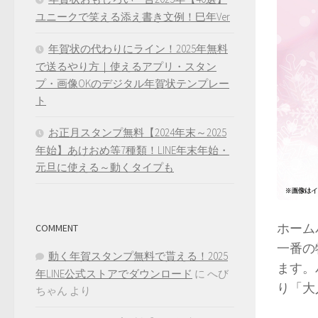
ユニークで笑える添え書き文例！巳年Ver
年賀状の代わりにライン！2025年無料
で送るやり方｜使えるアプリ・スタン
プ・画像OKのデジタル年賀状テンプレー
ト
お正月スタンプ無料【2024年末～2025
年始】あけおめ等7種類！LINE年末年始・
元旦に使える～動くタイプも
ホーム
COMMENT
一番の
動く年賀スタンプ無料で貰える！2025
ます。
年LINE公式ストアでダウンロード
に
へび
り「大
ちゃん
より