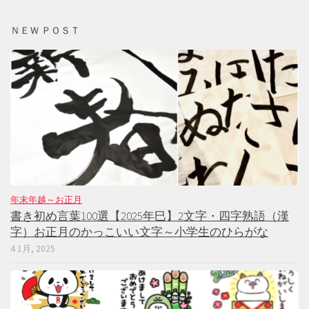
ＮＥＷ ＰＯＳＴ
年末年越～お正月
書き初め言葉100選【2025年巳】2文字・四字熟語（漢
字）お正月のかっこいい文字～小学生のひらがな
4 1月, 2025