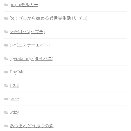
puipuiモルカー
Re：ゼロから始める異世界生活 (リゼロ)
SEVENTEEN(セブチ)
sk∞(エスケーエイト)
tiger&bunny2(タイバニ)
TinyTAN
TRUZ
twice
wdzy
あつまれどうぶつの森