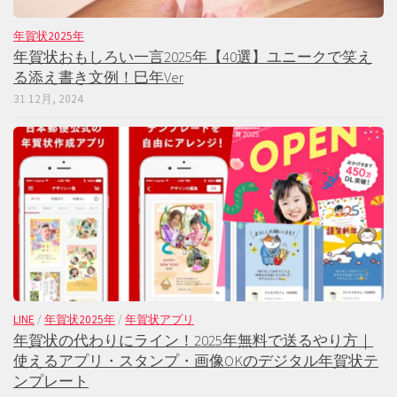
年賀状2025年
年賀状おもしろい一言2025年【40選】ユニークで笑え
る添え書き文例！巳年Ver
31 12月, 2024
LINE
/
年賀状2025年
/
年賀状アプリ
年賀状の代わりにライン！2025年無料で送るやり方｜
使えるアプリ・スタンプ・画像OKのデジタル年賀状テ
ンプレート