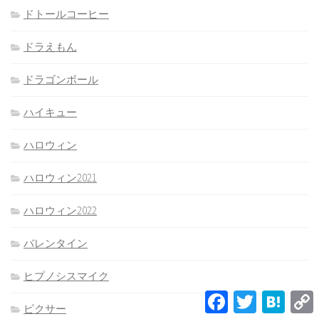
ドトールコーヒー
ドラえもん
ドラゴンボール
ハイキュー
ハロウィン
ハロウィン2021
ハロウィン2022
バレンタイン
ヒプノシスマイク
Facebook
Twitter
Hatena
L
ピクサー