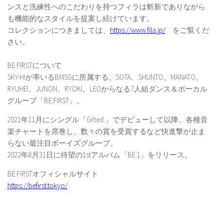
ンスと洗練性へのこだわりを持つフィラは斬新でありながら
も機能的なスタイルを提案し続けています。
コレクションにつきましては、
https://www.fila.jp/
をご覧くだ
さい。
BE:FIRSTについて
SKY-HIが率いるBMSGに所属する、SOTA、SHUNTO、MANATO、
RYUHEI、JUNON、RYOKI、LEOからなる7人組ダンス＆ボーカル
グループ「BE:FIRST」。
2021年11月にシングル「Gifted.」でデビューして以降、各種音
楽チャートを席巻し、数々の賞を受賞するなど快進撃が止ま
らない最注目ボーイズグループ。
2022年8月31日に待望の1stアルバム「BE:1」をリリース。
BE:FIRSTオフィシャルサイト
https://befirst.tokyo/