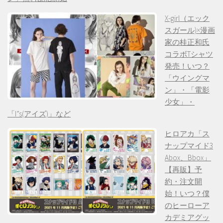
X-girl（エック
スガール)×漫画
家の桂正和氏
コラボTシャツ
発売！いつ？
「ウイングマ
ン」・「電影
少女」・
「I”s(アイズ)」など
ヒロアカ「ス
ナップマイド3
Abox、Bbox」
【再販】予
約・注文開
始！いつ？僕
のヒーローア
カデミアグッ