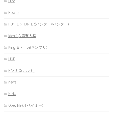
Free
Howto
HUNTER×HUNTER(ハンター×ハンター)
IdentityV第五人格
King ＆ Prince(キンプリ)
LINE
NARUTO(ナルト)
news
NiziU
Obey Me!(オベイミー)