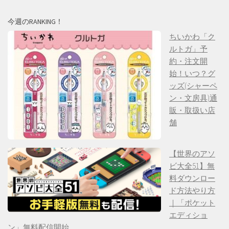
今週のRANKING！
ちいかわ「ク
ルトガ」予
約・注文開
始！いつ？グ
ッズ(シャーペ
ン・文房具)通
販・取扱い店
舗
【世界のアソ
ビ大全51】無
料ダウンロー
ド方法やり方
｜「ポケット
エディショ
ン」無料配信開始