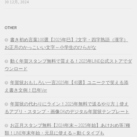
30 12月, 2024
OTHER
書き初め言葉100選【2025年巳】2文字・四字熟語（漢字）
お正月のかっこいい文字～小学生のひらがな
動く年賀スタンプ無料で貰える！2025年LINE公式ストアでダ
ウンロード
年賀状おもしろい一言2025年【40選】ユニークで笑える添
え書き文例！巳年Ver
年賀状の代わりにライン！2025年無料で送るやり方｜使え
るアプリ・スタンプ・画像OKのデジタル年賀状テンプレート
お正月スタンプ無料【2024年末～2025年始】あけおめ等7種
類！LINE年末年始・元旦に使える～動くタイプも