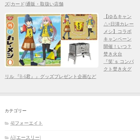
ズ(カード)通販・取扱い店舗
【ゆるキャン
△×日清カレー
メシ】コラボ
キャンペーン
開催！いつ？
焚き火台
『笑’ｓ コンパ
クト焚き火グ
リル 『B-6君』』グッズプレゼント企画など
カテゴリー
48フォーエイト
A3(エースリー)