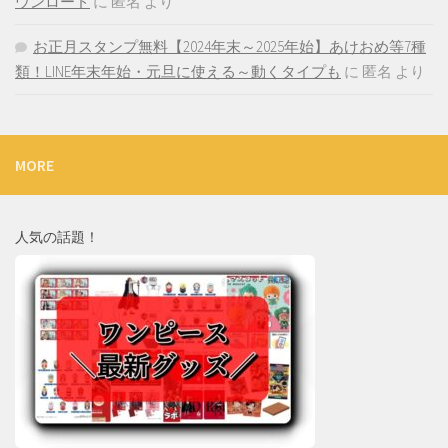
ウンロード
に
匿名
より
お正月スタンプ無料【2024年末～2025年始】あけおめ等7種
類！LINE年末年始・元旦に使える～動くタイプも
に
匿名
より
MORE
人気の話題！