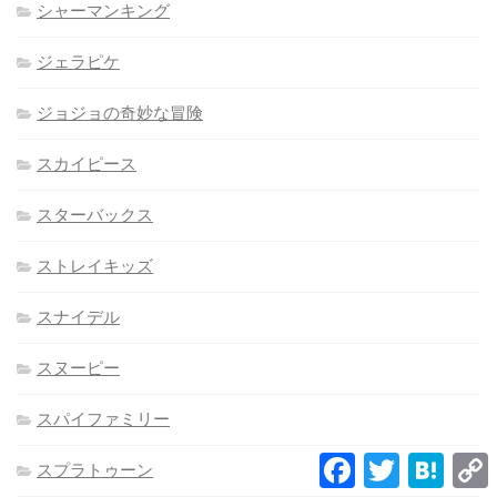
シャーマンキング
ジェラピケ
ジョジョの奇妙な冒険
スカイピース
スターバックス
ストレイキッズ
スナイデル
スヌーピー
スパイファミリー
Facebook
Twitter
Hatena
スプラトゥーン
L