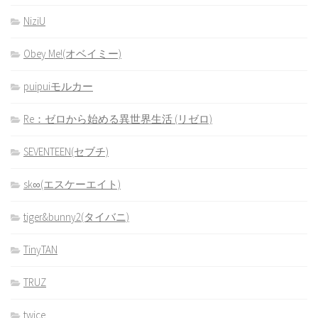
NiziU
Obey Me!(オベイミー)
puipuiモルカー
Re：ゼロから始める異世界生活 (リゼロ)
SEVENTEEN(セブチ)
sk∞(エスケーエイト)
tiger&bunny2(タイバニ)
TinyTAN
TRUZ
twice