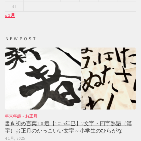
31
« 1月
ＮＥＷ ＰＯＳＴ
年末年越～お正月
書き初め言葉100選【2025年巳】2文字・四字熟語（漢
字）お正月のかっこいい文字～小学生のひらがな
4 1月, 2025