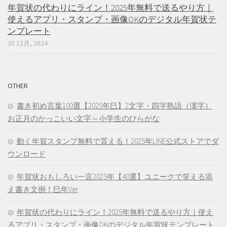
年賀状の代わりにライン！2025年無料で送るやり方｜
使えるアプリ・スタンプ・画像OKのデジタル年賀状テ
ンプレート
30 12月, 2024
OTHER
書き初め言葉100選【2025年巳】2文字・四字熟語（漢字）
お正月のかっこいい文字～小学生のひらがな
動く年賀スタンプ無料で貰える！2025年LINE公式ストアでダ
ウンロード
年賀状おもしろい一言2025年【40選】ユニークで笑える添
え書き文例！巳年Ver
年賀状の代わりにライン！2025年無料で送るやり方｜使え
るアプリ・スタンプ・画像OKのデジタル年賀状テンプレート