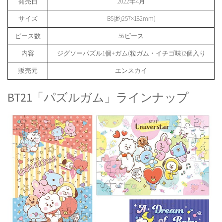
発売日
2022年4月
サイズ
B5(約257×182mm)
ピース数
56ピース
内容
ジグソーパズル1個+ガム(粒ガム・イチゴ味)2個入り
販売元
エンスカイ
BT21「パズルガム」ラインナップ