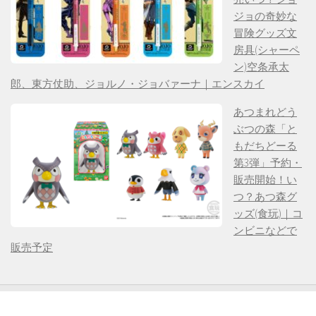
ジョの奇妙な
冒険グッズ文
房具(シャーペ
ン)空条承太
郎、東方仗助、ジョルノ・ジョバァーナ｜エンスカイ
あつまれどう
ぶつの森「と
もだちどーる
第3弾」予約・
販売開始！い
つ？あつ森グ
ッズ(食玩)｜コ
ンビニなどで
販売予定