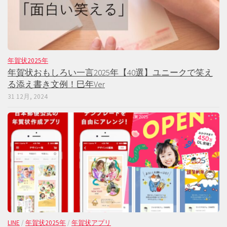
年賀状2025年
年賀状おもしろい一言2025年【40選】ユニークで笑え
る添え書き文例！巳年Ver
31 12月, 2024
LINE
/
年賀状2025年
/
年賀状アプリ