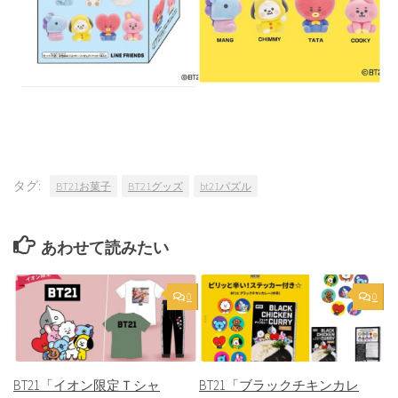
タグ:
BT21お菓子
BT21グッズ
bt21パズル
あわせて読みたい
0
0
BT21「イオン限定Ｔシャ
BT21「ブラックチキンカレ