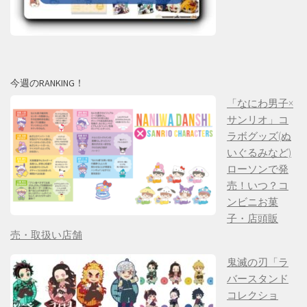
今週のRANKING！
「なにわ男子×
サンリオ」コ
ラボグッズ(ぬ
いぐるみなど)
ローソンで発
売！いつ？コ
ンビニお菓
子・店頭販
売・取扱い店舗
鬼滅の刃「ラ
バースタンド
コレクショ