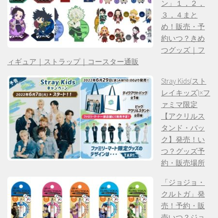
ン」１，２，
３，４まと
め！販売・予
約いつ？きめ
つグッズ｜フ
ィギュア｜ストラップ｜コースター通販
Stray Kids(スト
レイキッズ)×フ
ァミマ限定
【アクリルス
タンド・バッ
ク】発売！い
つ？グッズ予
約・販売場所
「ジョジョ・
クルトガ」発
売！予約・販
売いつ？ジョ