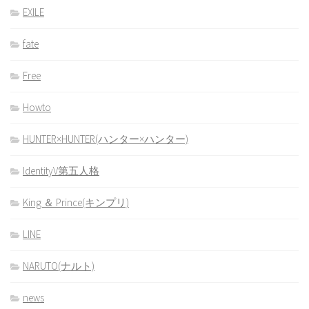
EXILE
fate
Free
Howto
HUNTER×HUNTER(ハンター×ハンター)
IdentityV第五人格
King ＆ Prince(キンプリ)
LINE
NARUTO(ナルト)
news