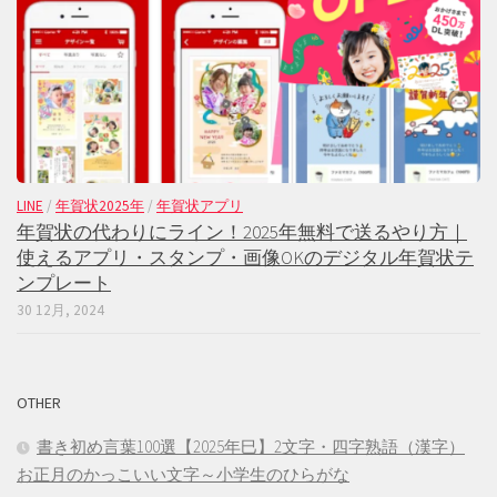
LINE
/
年賀状2025年
/
年賀状アプリ
年賀状の代わりにライン！2025年無料で送るやり方｜
使えるアプリ・スタンプ・画像OKのデジタル年賀状テ
ンプレート
30 12月, 2024
OTHER
書き初め言葉100選【2025年巳】2文字・四字熟語（漢字）
お正月のかっこいい文字～小学生のひらがな