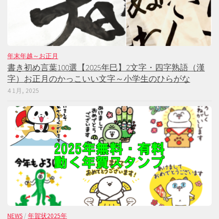
年末年越～お正月
書き初め言葉100選【2025年巳】2文字・四字熟語（漢
字）お正月のかっこいい文字～小学生のひらがな
4 1月, 2025
NEWS
/
年賀状2025年