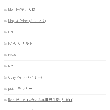
IdentityV第五人格
King ＆ Prince(キンプリ)
LINE
NARUTO(ナルト)
news
NiziU
Obey Me!(オベイミー)
puipuiモルカー
Re：ゼロから始める異世界生活 (リゼロ)