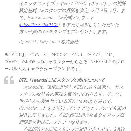
オニックファイブ)」やFCEV「NEXO（ネッソ）」の期間
限定無料LINEスタンプの展開を決定。3月14日（月）ま
で、Hyundai Japan LINE公式アカウント
(
https://lin.ee/JkUFLXz
）を友だち追加していただいた
方々全員にLINEスタンプをプレゼントします。
Hyundai Mobility Japan 株式会社
※1 BT21は、KOYA、RJ、SHOOKY、MANG、CHIMMY、TATA、
COOKY、VANの8つのキャラクターからなるLINE FRIENDS のグロ
ーバル人気キャラクターブランドです。
BT21｜Hyundai LINEスタンプの制作について
Hyundaiは、環境に配慮したZEVのみを販売し、サス
テナブルな社会の実現を目指しております。そこで、
世界中から愛されているBT21との制作を通じて、
Hyundaiのことをより知っていただきたい思いで今回の
制作に至りました。今回はBT21初の企業タイアップ期
間限定無料LINEスタンプとなります。
今回BT21とのLINEスタンプの制作とあわせて、2月19