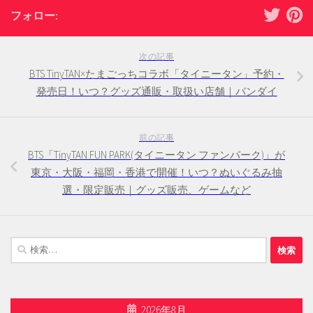
フォロー:
次の記事
BTS TinyTAN×たまごっちコラボ「タイニータン」予約・
発売日！いつ？グッズ通販・取扱い店舗｜バンダイ
前の記事
BTS「TinyTAN FUN PARK(タイニータン ファンパーク)」が
東京・大阪・福岡・香港で開催！いつ？ぬいぐるみ抽
選・限定販売｜グッズ販売、ゲームなど
検
索:
2026年8月