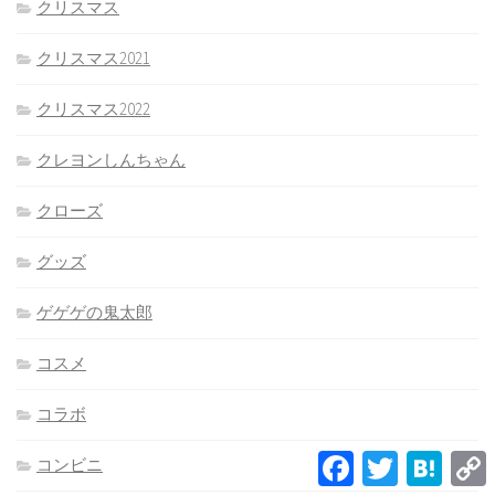
クリスマス
クリスマス2021
クリスマス2022
クレヨンしんちゃん
クローズ
グッズ
ゲゲゲの鬼太郎
コスメ
コラボ
Facebook
Twitter
Hatena
コンビニ
L