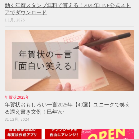
動く年賀スタンプ無料で貰える！2025年LINE公式スト
アでダウンロード
1 1月, 2025
年賀状2025年
年賀状おもしろい一言2025年【40選】ユニークで笑え
る添え書き文例！巳年Ver
31 12月, 2024