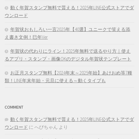
動く年賀スタンプ無料で貰える！2025年LINE公式ストアでダ
ウンロード
年賀状おもしろい一言2025年【40選】ユニークで笑える添
え書き文例！巳年Ver
年賀状の代わりにライン！2025年無料で送るやり方｜使え
るアプリ・スタンプ・画像OKのデジタル年賀状テンプレート
お正月スタンプ無料【2024年末～2025年始】あけおめ等7種
類！LINE年末年始・元旦に使える～動くタイプも
COMMENT
動く年賀スタンプ無料で貰える！2025年LINE公式ストアでダ
ウンロード
に
へびちゃん
より