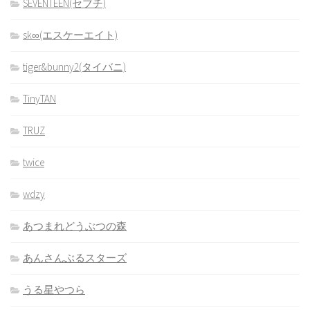
SEVENTEEN(セブチ)
sk∞(エスケーエイト)
tiger&bunny2(タイバニ)
TinyTAN
TRUZ
twice
wdzy
あつまれどうぶつの森
あんさんぶるスターズ
うる星やつら