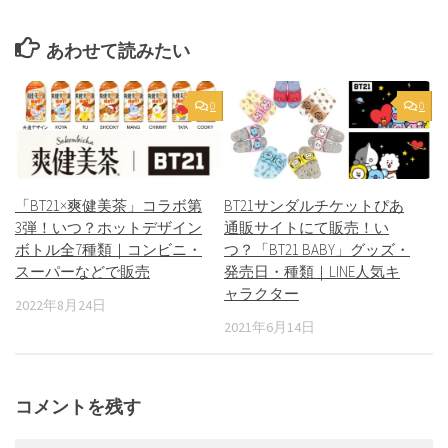
あわせて読みたい
0
0
「BT21×爽健美茶」コラボ第
BT21サンダルチケットぴあ
3弾！いつ？ホットデザイン
通販サイトにて販売！い
ボトル全7種類｜コンビニ・
つ？「BT21 BABY」グッズ・
スーパーなどで販売
発売日・種類｜LINE人気キ
ャラクター
2022年8月24日
2021年6月14日
コメントを残す