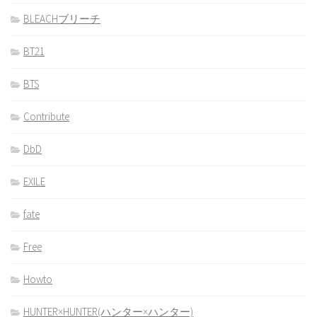
BLEACHブリーチ
BT21
BTS
Contribute
DbD
EXILE
fate
Free
Howto
HUNTER×HUNTER(ハンター×ハンター)