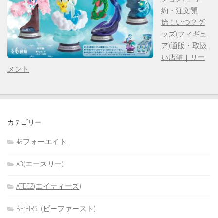
約・注文開
始！いつ？グ
ッズ(フィギュ
ア)通販・取扱
い店舗｜リー
メント
カテゴリー
48フォーエイト
A3(エースリー)
ATEEZ(エイティーズ)
BE:FIRST(ビーファースト)