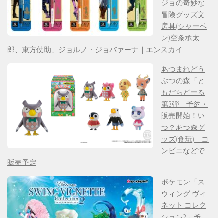
ジョの奇妙な
冒険グッズ文
房具(シャーペ
ン)空条承太
郎、東方仗助、ジョルノ・ジョバァーナ｜エンスカイ
あつまれどう
ぶつの森「と
もだちどーる
第3弾」予約・
販売開始！い
つ？あつ森グ
ッズ(食玩)｜コ
ンビニなどで
販売予定
ポケモン「ス
ウィング ヴィ
ネット コレク
ション2」予