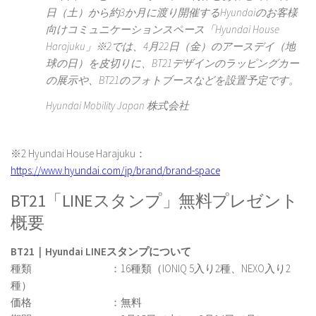
日（土）から約3か月に渡り開催するHyundaiのお客様
向けコミュニケーションスペース「Hyundai House
Harajuku」※2では、4月22日（金）のアースデイ（地
球の日）を皮切りに、BT21デザインのラッピングカー
の展示や、BT21のフォトブースなどを設置予定です。
Hyundai Mobility Japan 株式会社
※2 Hyundai House Harajuku：
https://www.hyundai.com/jp/brand/brand-space
BT21「LINEスタンプ」無料プレゼント
概要
BT21｜Hyundai LINEスタンプについて
種類 ：16種類（IONIQ 5入り2種、NEXO入り2
種）
価格 ：無料