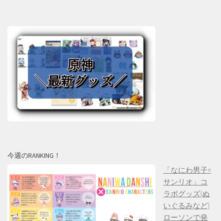
今週のRANKING！
「なにわ男子×
サンリオ」コ
ラボグッズ(ぬ
いぐるみなど)
ローソンで発