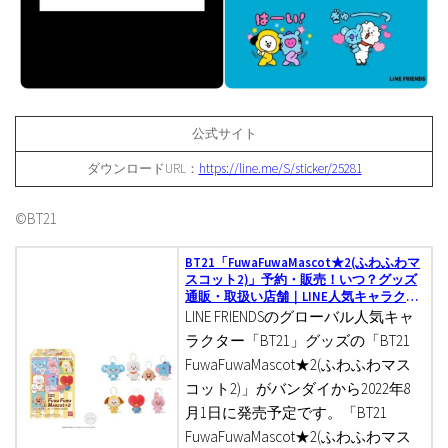
公式サイト
ダウンロードURL：
https://line.me/S/sticker/25281
©BT21
BT21「FuwaFuwaMascot★2(ふわふわマ
スコット2)」予約・販売！いつ？グッズ
通販・取扱い店舗｜LINE人気キャラクタ
ー
LINE FRIENDSのグローバル人気キャ
ラクター「BT21」グッズの「BT21
FuwaFuwaMascot★2(ふわふわマス
コット2)」がバンダイから2022年8
月1日に発売予定です。「BT21
FuwaFuwaMascot★2(ふわふわマス