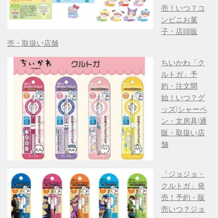
売！いつ？コ
ンビニお菓
子・店頭販
売・取扱い店舗
ちいかわ「ク
ルトガ」予
約・注文開
始！いつ？グ
ッズ(シャーペ
ン・文房具)通
販・取扱い店
舗
「ジョジョ・
クルトガ」発
売！予約・販
売いつ？ジョ