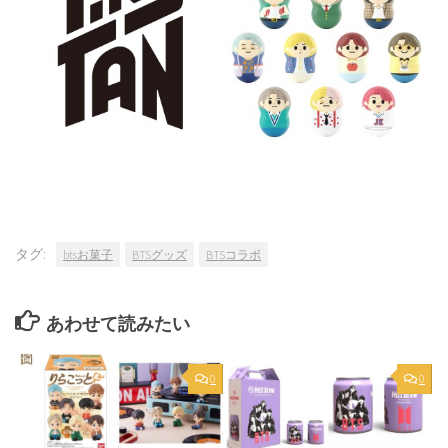
タグ:
btsお菓子
BTSグッズ
BTSコラボ
あわせて読みたい
0
0