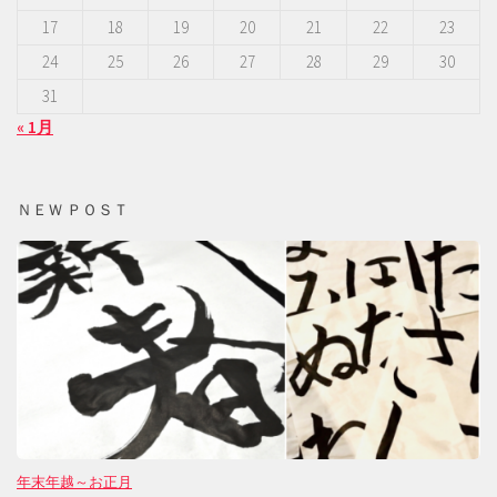
17
18
19
20
21
22
23
24
25
26
27
28
29
30
31
« 1月
ＮＥＷ ＰＯＳＴ
年末年越～お正月