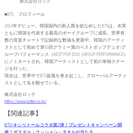
株式会社ロッテ
■BTS プロフィール
2013年デビュー。韓国国内の新人賞を総なめしたBTSは、名実
ともに韓国を代表する最高のボーイグループに成長。世界有
数の音楽チャートで記録的な数値を更新中。韓国のアーティ
ストとして初めて第63回グラミー賞のベストポップデュオ/グ
ループパフォーマンス（BEST POP DUO /GROUP PERFORMANCE）
にノミネートされ、韓国アーティストとして初の単独ステー
ジを行った。
現在は、世界中でBTS旋風を巻き起こし、グローバルアーティ
ストとして名を馳せている。
株式会社ロッテ
https://www.lotte.co.jp/
【関連記事】
BTS×キシリトールコラボ第2弾！プレゼントキャンペーン開
催！ポスター・クッション・タオルが当たる