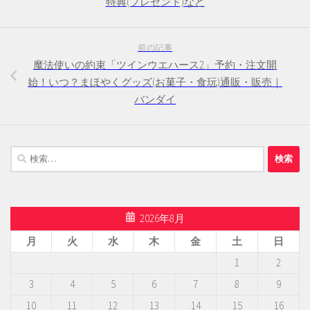
特典(プレゼント)など
前の記事
魔法使いの約束「ツインウエハース2」予約・注文開
始！いつ？まほやくグッズ(お菓子・食玩)通販・販売｜
バンダイ
検
索:
2026年8月
月
火
水
木
金
土
日
1
2
3
4
5
6
7
8
9
10
11
12
13
14
15
16