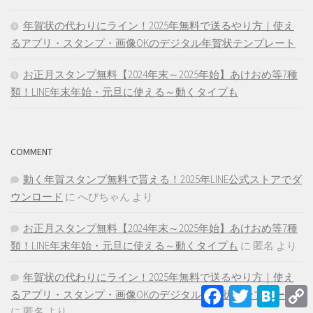
年賀状の代わりにライン！2025年無料で送るやり方｜使え
るアプリ・スタンプ・画像OKのデジタル年賀状テンプレート
お正月スタンプ無料【2024年末～2025年始】あけおめ等7種
類！LINE年末年始・元旦に使える～動くタイプも
COMMENT
動く年賀スタンプ無料で貰える！2025年LINE公式ストアでダ
ウンロード
に
へびちゃん
より
お正月スタンプ無料【2024年末～2025年始】あけおめ等7種
類！LINE年末年始・元旦に使える～動くタイプも
に
匿名
より
年賀状の代わりにライン！2025年無料で送るやり方｜使え
Facebook
Twitter
Hatena
るアプリ・スタンプ・画像OKのデジタル年賀状テンプレート
L
に
匿名
より