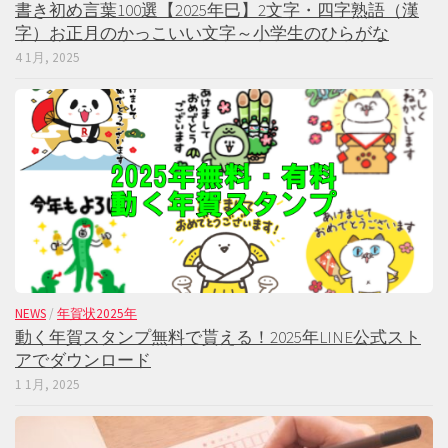
書き初め言葉100選【2025年巳】2文字・四字熟語（漢
字）お正月のかっこいい文字～小学生のひらがな
4 1月, 2025
NEWS
/
年賀状2025年
動く年賀スタンプ無料で貰える！2025年LINE公式スト
アでダウンロード
1 1月, 2025