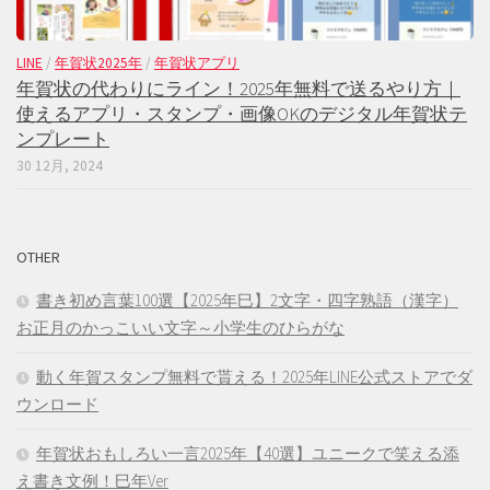
LINE
/
年賀状2025年
/
年賀状アプリ
年賀状の代わりにライン！2025年無料で送るやり方｜
使えるアプリ・スタンプ・画像OKのデジタル年賀状テ
ンプレート
30 12月, 2024
OTHER
書き初め言葉100選【2025年巳】2文字・四字熟語（漢字）
お正月のかっこいい文字～小学生のひらがな
動く年賀スタンプ無料で貰える！2025年LINE公式ストアでダ
ウンロード
年賀状おもしろい一言2025年【40選】ユニークで笑える添
え書き文例！巳年Ver