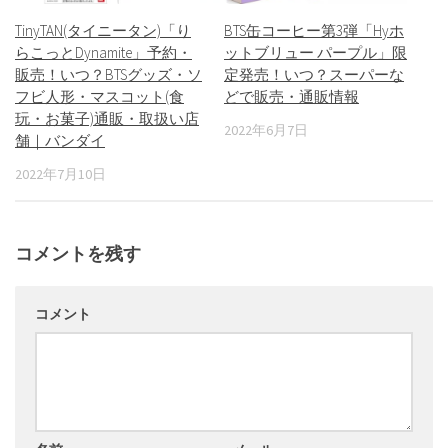
TinyTAN(タイニータン)「り
BTS缶コーヒー第3弾「Hyホ
らこっとDynamite」予約・
ットブリュー パープル」限
販売！いつ？BTSグッズ・ソ
定発売！いつ？スーパーな
フビ人形・マスコット(食
どで販売・通販情報
玩・お菓子)通販・取扱い店
2022年6月7日
舗｜バンダイ
2022年7月10日
コメントを残す
コメント