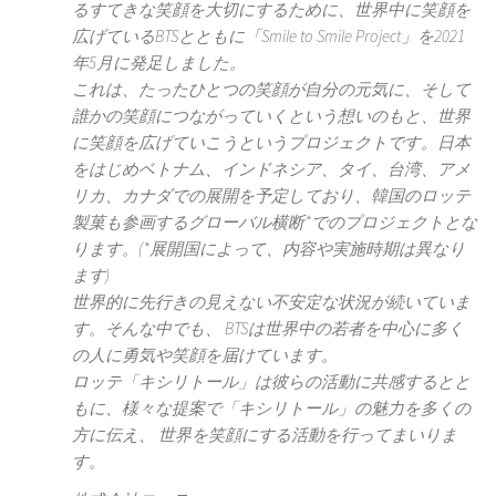
るすてきな笑顔を大切にするために、世界中に笑顔を
広げているBTSとともに「Smile to Smile Project」を2021
年5月に発足しました。
これは、たったひとつの笑顔が自分の元気に、そして
誰かの笑顔につながっていくという想いのもと、世界
に笑顔を広げていこうというプロジェクトです。日本
をはじめベトナム、インドネシア、タイ、台湾、アメ
リカ、カナダでの展開を予定しており、韓国のロッテ
製菓も参画するグローバル横断*でのプロジェクトとな
ります。(*展開国によって、内容や実施時期は異なり
ます)
世界的に先行きの見えない不安定な状況が続いていま
す。そんな中でも、 BTSは世界中の若者を中心に多く
の人に勇気や笑顔を届けています。
ロッテ「キシリトール」は彼らの活動に共感するとと
もに、様々な提案で「キシリトール」の魅力を多くの
方に伝え、 世界を笑顔にする活動を行ってまいりま
す。