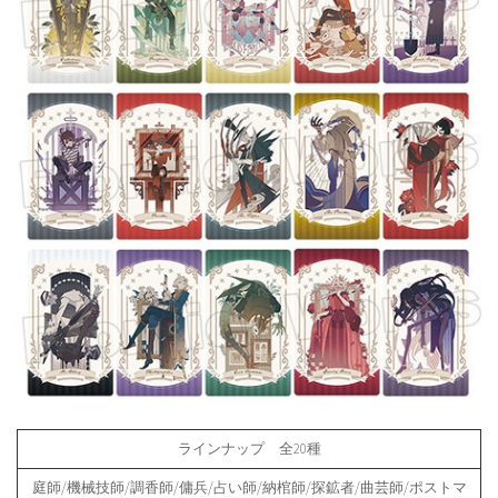
ラインナップ 全20種
庭師/機械技師/調香師/傭兵/占い師/納棺師/探鉱者/曲芸師/ポストマ