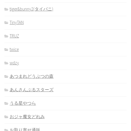
tiger&bunny2(タイバニ)
TinyTAN
TRUZ
twice
wdzy
あつまれどうぶつの森
あんさんぶるスターズ
うる星やつら
おジャ魔女どれみ
お取り寄せ通販