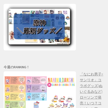
今週のRANKING！
「なにわ男子×
サンリオ」コ
ラボグッズ(ぬ
いぐるみなど)
ローソンで発
売！いつ？コ