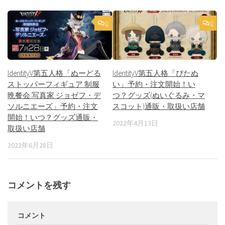
0
0
IdentityV第五人格「ぬーどる
IdentityV第五人格「ぴたぬ
ストッパーフィギュア 制服
い」予約・注文開始！い
晩餐会 写真家 ジョゼフ・デ
つ？グッズ(ぬいぐるみ・マ
ソルニエーズ」予約・注文
スコット)通販・取扱い店舗
開始！いつ？グッズ通販・
2022年4月13日
取扱い店舗
2022年6月28日
コメントを残す
コメント