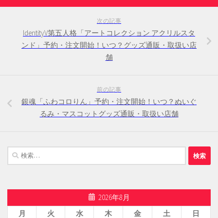
次の記事
IdentityV第五人格「アートコレクション アクリルスタ
ンド」予約・注文開始！いつ？グッズ通販・取扱い店
舗
前の記事
銀魂「ふわコロりん」予約・注文開始！いつ？ぬいぐ
るみ・マスコットグッズ通販・取扱い店舗
検
索:
2026年8月
月
火
水
木
金
土
日