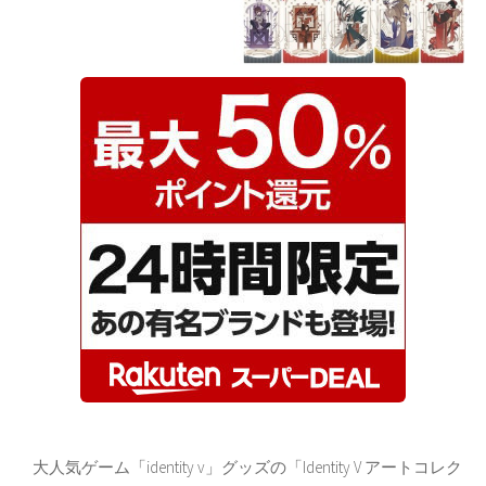
大人気ゲーム「identity v」グッズの「Identity V アートコレク