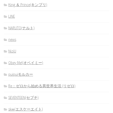
King ＆ Prince(キンプリ)
LINE
NARUTO(ナルト)
news
NiziU
Obey Me!(オベイミー)
puipuiモルカー
Re：ゼロから始める異世界生活 (リゼロ)
SEVENTEEN(セブチ)
sk∞(エスケーエイト)