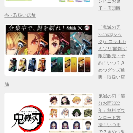
ンビニお菓
子・店頭販
売・取扱い店舗
「鬼滅の刃
×Schick(シッ
ク)」コラボカ
ミソリ(髭剃り)
限定販売・予
約！いつ？き
めつグッズ通
販・取扱い店
舗
鬼滅の刃「節
分お面2022
年」無料ダウ
ンロード方
法！いつま
で？きめつ鬼