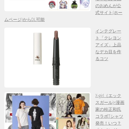
のおめんが公
式サイト(ホー
ムページ)からDL可能
インテグレー
ト「クレヨン
アイズ」上品
なデカ目を作
るコツ
X-girl（エック
スガール)×漫画
家の桂正和氏
コラボTシャツ
発売！いつ？