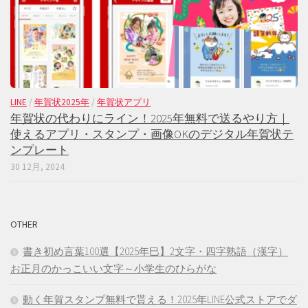
LINE
/
年賀状2025年
/
年賀状アプリ
年賀状の代わりにライン！2025年無料で送るやり方｜
使えるアプリ・スタンプ・画像OKのデジタル年賀状テ
ンプレート
30 12月, 2024
OTHER
書き初め言葉100選【2025年巳】2文字・四字熟語（漢字）
お正月のかっこいい文字～小学生のひらがな
動く年賀スタンプ無料で貰える！2025年LINE公式ストアでダ