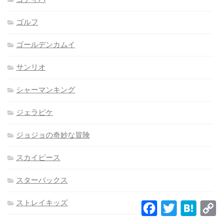
ゴルフ
ゴールデンカムイ
サンリオ
シャーマンキング
ジェラピケ
ジョジョの奇妙な冒険
スカイピース
スターバックス
ストレイキッズ
Facebook
Twitter
Hatena
L