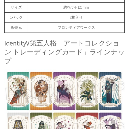
サイズ
約W70×H120mm
1パック
2枚入り
販売元
フロンティアワークス
IdentityV第五人格「アートコレクショ
ン トレーディングカード」ラインナッ
プ