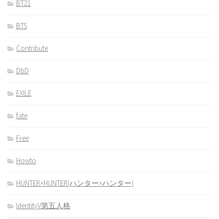
BT21
BTS
Contribute
DbD
EXILE
fate
Free
Howto
HUNTER×HUNTER(ハンター×ハンター)
IdentityV第五人格