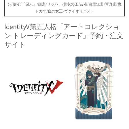
ン/墓守/「囚人」/画家/リッパー/黄衣の王/芸者/白黒無常/写真家/魔
トカゲ/血の女王/ヴァイオリニスト
IdentityV第五人格「アートコレクショ
ン トレーディングカード」予約・注文
サイト