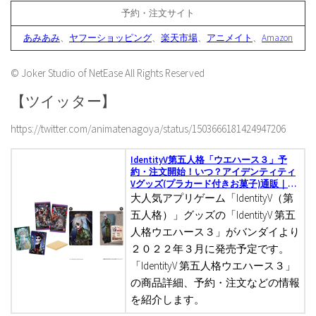
予約・注文サイト
あみあみ
、
ヤフーショッピング
、
楽天市場
、
アニメイト
、
Amazon
© Joker Studio of NetEase All Rights Reserved
【ツイッター】
https://twitter.com/animatenagoya/status/1503666181424947206
IdentityV第五人格「ウエハース３」予
約・注文開始！いつ？アイデンティティ
Vグッズ(プラカード付きお菓子)通販｜バ
ンダイ
大人気アプリゲーム「IdentityV（第
五人格）」グッズの「IdentityV 第五
人格ウエハース３」がバンダイより
２０２２年３月に発売予定です。
「IdentityV 第五人格ウエハース３」
の商品詳細、予約・注文などの情報
を紹介します。