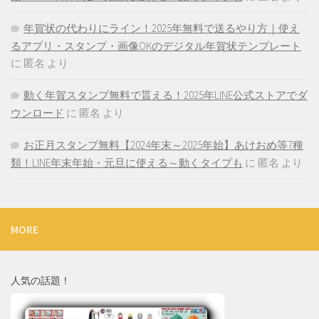
年賀状の代わりにライン！2025年無料で送るやり方｜使え
るアプリ・スタンプ・画像OKのデジタル年賀状テンプレート
に
匿名
より
動く年賀スタンプ無料で貰える！2025年LINE公式ストアでダ
ウンロード
に
匿名
より
お正月スタンプ無料【2024年末～2025年始】あけおめ等7種
類！LINE年末年始・元旦に使える～動くタイプも
に
匿名
より
MORE
人気の話題！