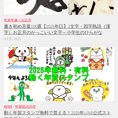
年末年越～お正月
書き初め言葉100選【2025年巳】2文字・四字熟語（漢
字）お正月のかっこいい文字～小学生のひらがな
4 1月, 2025
NEWS
/
年賀状2025年
動く年賀スタンプ無料で貰える！2025年LINE公式スト