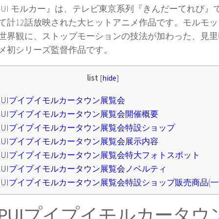
I PUI モルカー』は、テレビ東京系列『きんだーてれび』
て計12話放映された大ヒットアニメ作品です。モルモ
世界観に、ストップモーションの技法が加わった、見里
ニメ初シリーズ監督作品です。
list
[
hide
]
IPUIプイプイモルカータウン展覧会
IPUIプイプイモルカータウン展覧会開催概要
IPUIプイプイモルカータウン展覧会特設ショップ
IPUIプイプイモルカータウン展覧会展示内容
IPUIプイプイモルカータウン展覧会特大フォトスポット
IPUIプイプイモルカータウン展覧会ノベルティ
IPUIプイプイモルカータウン展覧会特設ショップ販売商品(一
UIPUIプイプイモルカータ