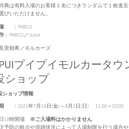
特典は有料入場のお客様１名につきランダムで１枚進呈
選びいただけません。
催
：PARCO
作
：PARCO／Juice
見里朝希／モルカーズ
UIPUIプイプイモルカータ
設ショップ
設ショップ情報
期
：2021年7月16日(金)～8月1日(日) 11:00～20:00
日18時閉場
※ご入場料はかかりません
症予防の観点や混雑状況によって入場制限を行う場合や