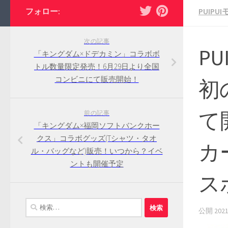
フォロー:
PUIPU
次の記事
P
「キングダム×ドデカミン」コラボボ
トル数量限定発売！6月29日より全国
コンビニにて販売開始！
初
て
前の記事
「キングダム×福岡ソフトバンクホー
クス」コラボグッズ(Tシャツ・タオ
カ
ル・バッグなど)販売！いつから？イベ
ントも開催予定
ス
検
公開
20
索: