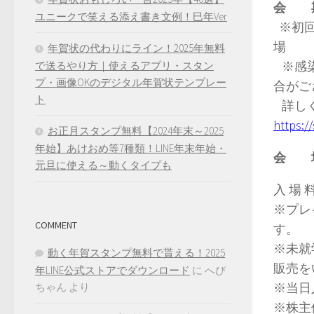
会 
ユニークで笑える添え書き文例！巳年Ver
※初回
場
年賀状の代わりにライン！2025年無料
※感染
で送るやり方｜使えるアプリ・スタン
プ・画像OKのデジタル年賀状テンプレー
合がご
ト
詳しく
https:/
お正月スタンプ無料【2024年末～2025
年始】あけおめ等7種類！LINE年末年始・
会 
元旦に使える～動くタイプも
入 場
※プレ
COMMENT
す。
※未就
動く年賀スタンプ無料で貰える！2025
販売を
年LINE公式ストアでダウンロード
に
へび
※当日
ちゃん
より
※株主