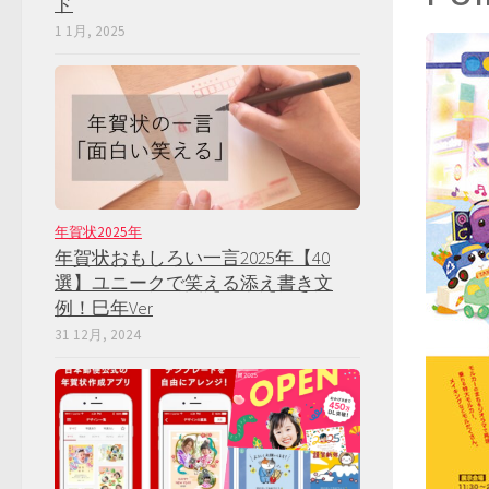
ド
1 1月, 2025
年賀状2025年
年賀状おもしろい一言2025年【40
選】ユニークで笑える添え書き文
例！巳年Ver
31 12月, 2024