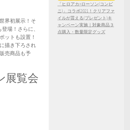
「ヒロアカ×ローソン(コンビ
ニ)」コラボ2021！クリアファ
イルが貰える(プレゼント)キ
世界初展示！そ
ャンペーン実施｜対象商品３
も登場！さらに、
点購入・数量限定グッズ
ポットも設置！
に描き下ろされ
販売商品も予
ウン展覧会