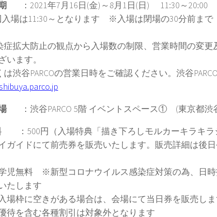
期
：2021年7月16日(金)～8月1日(日) 11:30～20:00
入場は11:30～となります ※入場は閉場の30分前まで
症拡大防止の観点から入場数の制限、営業時間の変更
ざいます。
は渋谷PARCOの営業日時をご確認ください。渋谷PARCO 
/shibuya.parco.jp
場
：渋谷PARCO 5階 イベントスペース① (東京都渋谷
 料 ：500円（入場特典「描き下ろしモルカーキラキ
イガイドにて前売券を販売いたします。販売詳細は後日
学児無料 ※新型コロナウイルス感染症対策の為、日時
いたします
入場枠に空きがある場合は、会場にて当日券を販売し
優待を含む各種割引は対象外となります