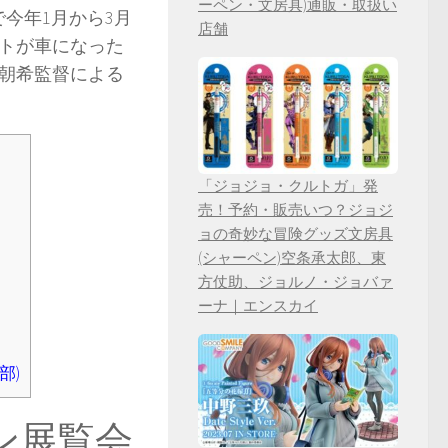
ーペン・文房具)通販・取扱い
で今年1月から3月
店舗
ットが車になった
朝希監督による
「ジョジョ・クルトガ」発
売！予約・販売いつ？ジョジ
ョの奇妙な冒険グッズ文房具
(シャーペン)空条承太郎、東
方仗助、ジョルノ・ジョバァ
ーナ｜エンスカイ
部)
ウン展覧会