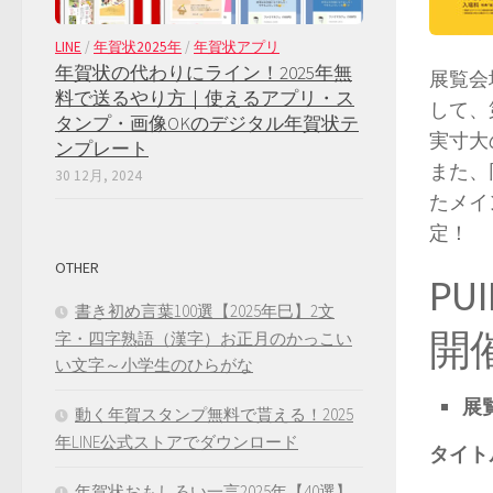
LINE
/
年賀状2025年
/
年賀状アプリ
年賀状の代わりにライン！2025年無
展覧会
料で送るやり方｜使えるアプリ・ス
して、
タンプ・画像OKのデジタル年賀状テ
実寸大
ンプレート
また、
30 12月, 2024
たメイ
定！
OTHER
P
書き初め言葉100選【2025年巳】2文
開
字・四字熟語（漢字）お正月のかっこい
い文字～小学生のひらがな
展
動く年賀スタンプ無料で貰える！2025
年LINE公式ストアでダウンロード
タイト
年賀状おもしろい一言2025年【40選】