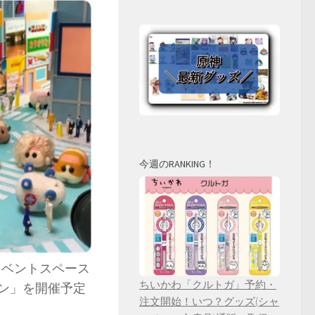
今週のRANKING！
 イベントスペース
ちいかわ「クルトガ」予約・
タウン」を開催予定
注文開始！いつ？グッズ(シャ