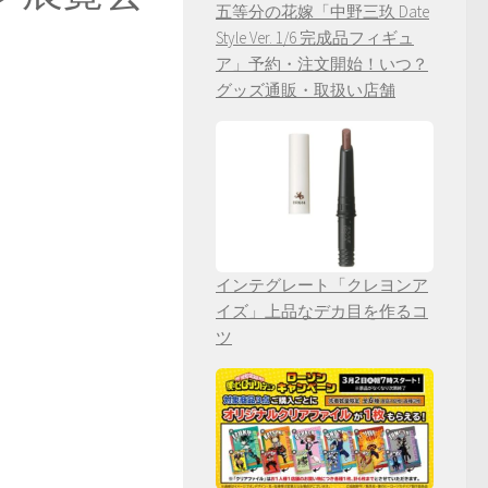
五等分の花嫁「中野三玖 Date
Style Ver. 1/6 完成品フィギュ
ア」予約・注文開始！いつ？
グッズ通販・取扱い店舗
インテグレート「クレヨンア
イズ」上品なデカ目を作るコ
ツ