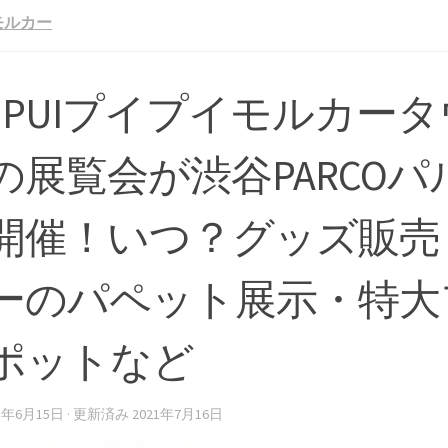
Iモルカー
UIPUIプイプイモルカー
の展覧会が渋谷PARCOパ
開催！いつ？グッズ販売
ーのパペット展示・特大
ポットなど
21年6月15日
· 更新済み
2021年7月16日