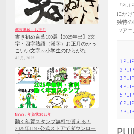
『PU
にかけ
独特の
TVア
年末年越～お正月
書き初め言葉100選【2025年巳】2文
字・四字熟語（漢字）お正月のかっ
こいい文字～小学生のひらがな
4 1月, 2025
1
PU
2
PU
3
PU
4
PU
5
PU
6
PU
7
PU
NEWS
/
年賀状2025年
動く年賀スタンプ無料で貰える！
P
2025年LINE公式ストアでダウンロー