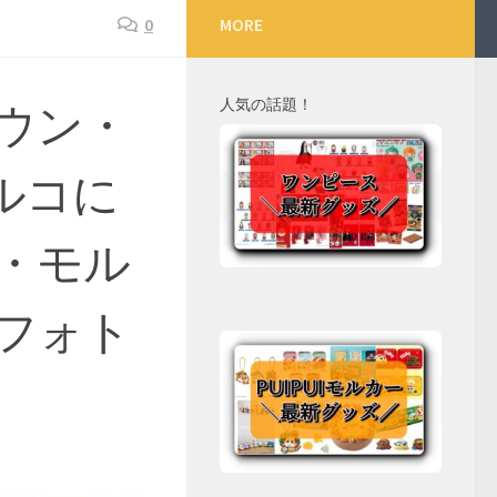
0
MORE
人気の話題！
タウン・
ルコに
・モル
フォト