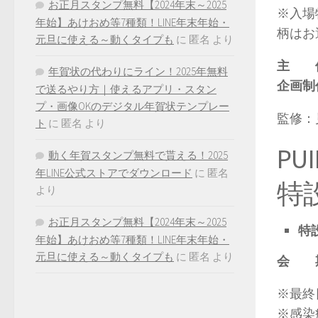
お正月スタンプ無料【2024年末～2025
※入場
年始】あけおめ等7種類！LINE年末年始・
柄はお
元旦に使える～動くタイプも
に
匿名
より
主 
年賀状の代わりにライン！2025年無料
企画制
で送るやり方｜使えるアプリ・スタン
プ・画像OKのデジタル年賀状テンプレー
監修：
ト
に
匿名
より
P
動く年賀スタンプ無料で貰える！2025
年LINE公式ストアでダウンロード
に
匿名
特
より
お正月スタンプ無料【2024年末～2025
特
年始】あけおめ等7種類！LINE年末年始・
元旦に使える～動くタイプも
に
匿名
より
会 
※最終
※感染