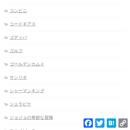
コンビニ
コードギアス
ゴディバ
ゴルフ
ゴールデンカムイ
サンリオ
シャーマンキング
ジェラピケ
ジョジョの奇妙な冒険
Facebook
Twitter
Hatena
L