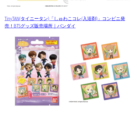
TinyTAN(タイニータン)「しゅわこコレ(入浴剤)」コンビニ発
売！BTSグッズ販売場所｜バンダイ