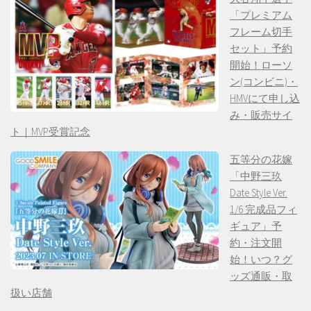
「プレミアム
フレーム切手
セット」予約
開始！ローソ
ン(コンビニ)・
HMVにて申し込
み・販売サイ
ト｜MVP受賞記念
五等分の花嫁
「中野三玖
Date Style Ver.
1/6 完成品フィ
ギュア」予
約・注文開
始！いつ？グ
ッズ通販・取
扱い店舗