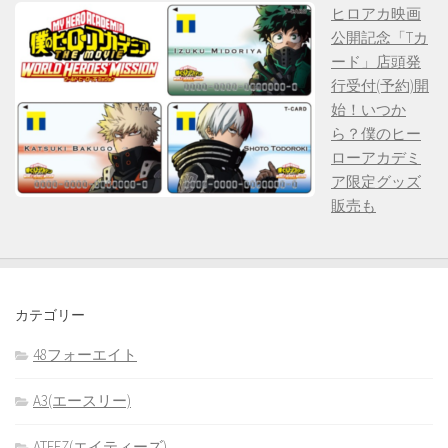
ヒロアカ映画
公開記念「Tカ
ード」店頭発
行受付(予約)開
始！いつか
ら？僕のヒー
ローアカデミ
ア限定グッズ
販売も
カテゴリー
48フォーエイト
A3(エースリー)
ATEEZ(エイティーズ)