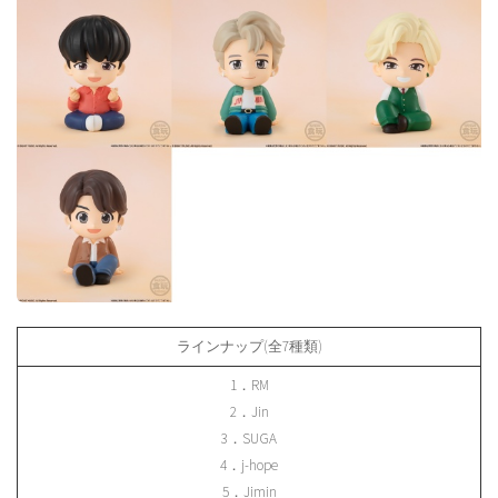
ラインナップ(全7種類)
1．RM
2．Jin
3．SUGA
4．j-hope
5．Jimin