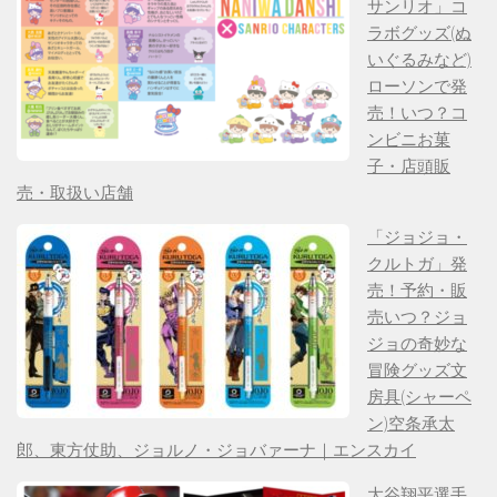
サンリオ」コ
ラボグッズ(ぬ
いぐるみなど)
ローソンで発
売！いつ？コ
ンビニお菓
子・店頭販
売・取扱い店舗
「ジョジョ・
クルトガ」発
売！予約・販
売いつ？ジョ
ジョの奇妙な
冒険グッズ文
房具(シャーペ
ン)空条承太
郎、東方仗助、ジョルノ・ジョバァーナ｜エンスカイ
大谷翔平選手