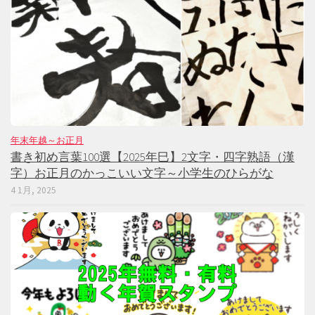
年末年越～お正月
書き初め言葉100選【2025年巳】2文字・四字熟語（漢
字）お正月のかっこいい文字～小学生のひらがな
4 1月, 2025