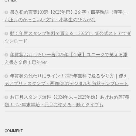
書き初め言葉100選【2025年巳】2文字・四字熟語（漢字）
お正月のかっこいい文字～小学生のひらがな
動く年賀スタンプ無料で貰える！2025年LINE公式ストアでダ
ウンロード
年賀状おもしろい一言2025年【40選】ユニークで笑える添
え書き文例！巳年Ver
年賀状の代わりにライン！2025年無料で送るやり方｜使え
るアプリ・スタンプ・画像OKのデジタル年賀状テンプレート
お正月スタンプ無料【2024年末～2025年始】あけおめ等7種
類！LINE年末年始・元旦に使える～動くタイプも
COMMENT