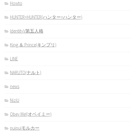
Howto
HUNTER×HUNTER(ハンター×ハンター)
IdentityV第五人格
King ＆ Prince(キンプリ)
LINE
NARUTO(ナルト)
news
NiziU
Obey Me!(オベイミー)
puipuiモルカー