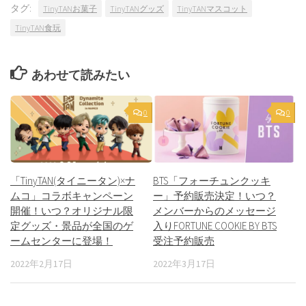
タグ:
TinyTANお菓子
TinyTANグッズ
TinyTANマスコット
TinyTAN食玩
あわせて読みたい
0
0
「TinyTAN(タイニータン)×ナ
BTS「フォーチュンクッキ
ムコ」コラボキャンペーン
ー」予約販売決定！いつ？
開催！いつ？オリジナル限
メンバーからのメッセージ
定グッズ・景品が全国のゲ
入りFORTUNE COOKIE BY BTS
ームセンターに登場！
受注予約販売
2022年2月17日
2022年3月17日