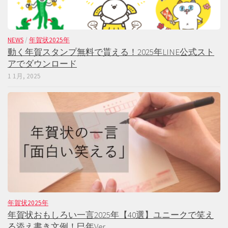
NEWS
/
年賀状2025年
動く年賀スタンプ無料で貰える！2025年LINE公式スト
アでダウンロード
1 1月, 2025
年賀状2025年
年賀状おもしろい一言2025年【40選】ユニークで笑え
る添え書き文例！巳年Ver