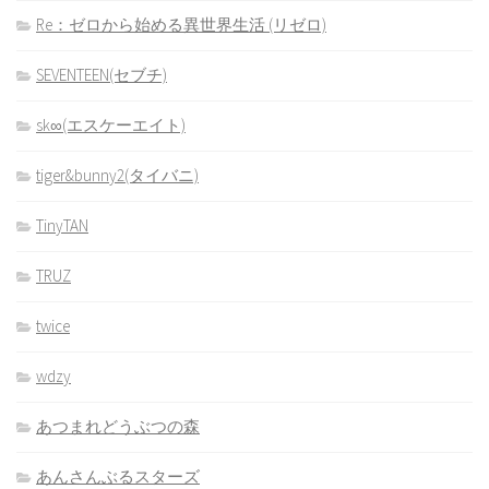
Re：ゼロから始める異世界生活 (リゼロ)
SEVENTEEN(セブチ)
sk∞(エスケーエイト)
tiger&bunny2(タイバニ)
TinyTAN
TRUZ
twice
wdzy
あつまれどうぶつの森
あんさんぶるスターズ