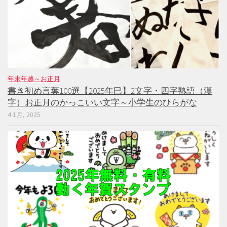
年末年越～お正月
書き初め言葉100選【2025年巳】2文字・四字熟語（漢
字）お正月のかっこいい文字～小学生のひらがな
4 1月, 2025