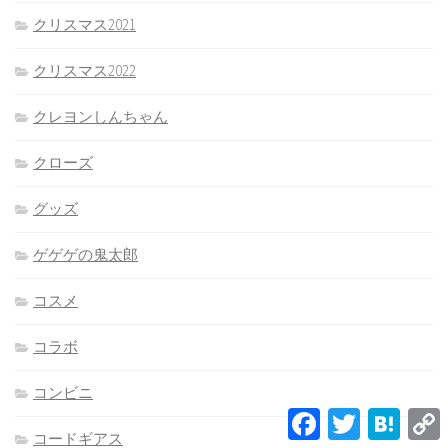
クリスマス2021
クリスマス2022
クレヨンしんちゃん
クローズ
グッズ
ゲゲゲの鬼太郎
コスメ
コラボ
コンビニ
Facebook
Twitter
Hatena
L
コードギアス