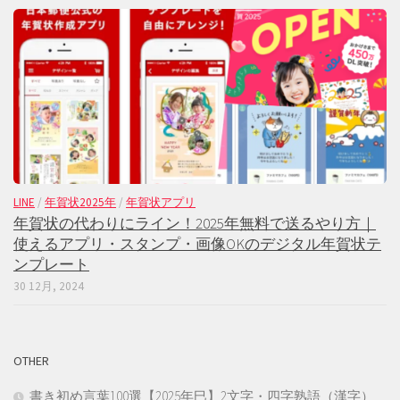
LINE
/
年賀状2025年
/
年賀状アプリ
年賀状の代わりにライン！2025年無料で送るやり方｜
使えるアプリ・スタンプ・画像OKのデジタル年賀状テ
ンプレート
30 12月, 2024
OTHER
書き初め言葉100選【2025年巳】2文字・四字熟語（漢字）