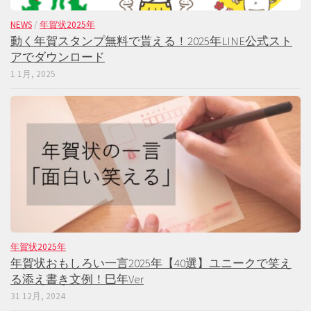
NEWS
/
年賀状2025年
動く年賀スタンプ無料で貰える！2025年LINE公式スト
アでダウンロード
1 1月, 2025
年賀状2025年
年賀状おもしろい一言2025年【40選】ユニークで笑え
る添え書き文例！巳年Ver
31 12月, 2024