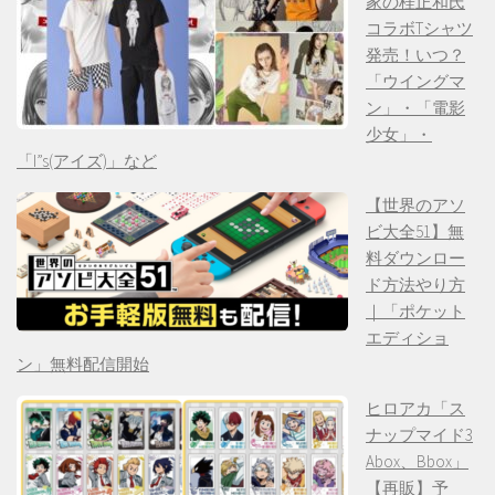
家の桂正和氏
コラボTシャツ
発売！いつ？
「ウイングマ
ン」・「電影
少女」・
「I”s(アイズ)」など
【世界のアソ
ビ大全51】無
料ダウンロー
ド方法やり方
｜「ポケット
エディショ
ン」無料配信開始
ヒロアカ「ス
ナップマイド3
Abox、Bbox」
【再販】予