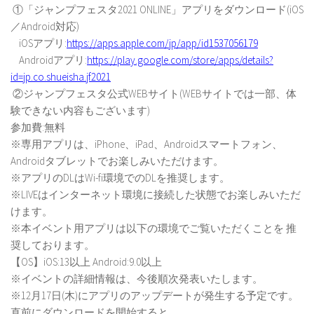
①「ジャンプフェスタ2021 ONLINE」アプリをダウンロード(iOS
／Android対応)
iOSアプリ:
https://apps.apple.com/jp/app/id1537056179
Androidアプリ:
https://play.google.com/store/apps/details?
id=jp.co.shueisha.jf2021
②ジャンプフェスタ公式WEBサイト(WEBサイトでは一部、体
験できない内容もございます)
参加費:無料
※専用アプリは、iPhone、iPad、Androidスマートフォン、
Androidタブレットでお楽しみいただけます。
※アプリのDLはWi-fi環境でのDLを推奨します。
※LIVEはインターネット環境に接続した状態でお楽しみいただ
けます。
※本イベント用アプリは以下の環境でご覧いただくことを 推
奨しております。
【OS】iOS:13以上 Android:9.0以上
※イベントの詳細情報は、今後順次発表いたします。
※12月17日(木)にアプリのアップデートが発生する予定です。
直前にダウンロードを開始すると