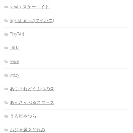
sk∞(エスケーエイト)
tiger&bunny2(タイバニ)
TinyTAN
TRUZ
twice
wdzy
あつまれどうぶつの森
あんさんぶるスターズ
うる星やつら
おジャ魔女どれみ