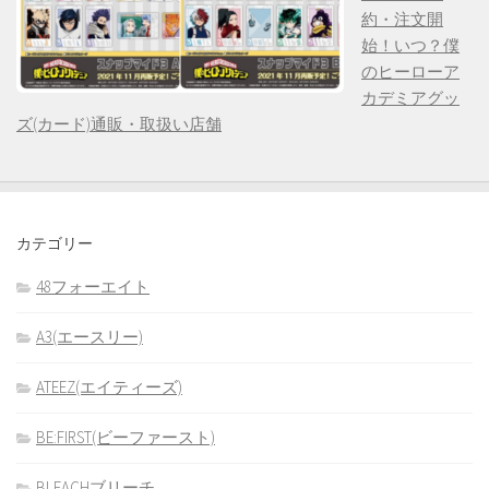
約・注文開
始！いつ？僕
のヒーローア
カデミアグッ
ズ(カード)通販・取扱い店舗
カテゴリー
48フォーエイト
A3(エースリー)
ATEEZ(エイティーズ)
BE:FIRST(ビーファースト)
BLEACHブリーチ