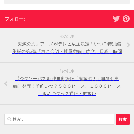
フォロー:
次の記事
「鬼滅の刃」アニメがテレビ放送決定！いつ？特別編
集版の第3弾「柱合会議・蝶屋敷編」内容、日程、時間
前の記事
【ジグソーパズル 映画劇場版「鬼滅の刃」無限列車
編】発売！予約いつ？５００ピース、１０００ピース
｜きめつグッズ通販・取扱い
検
索: