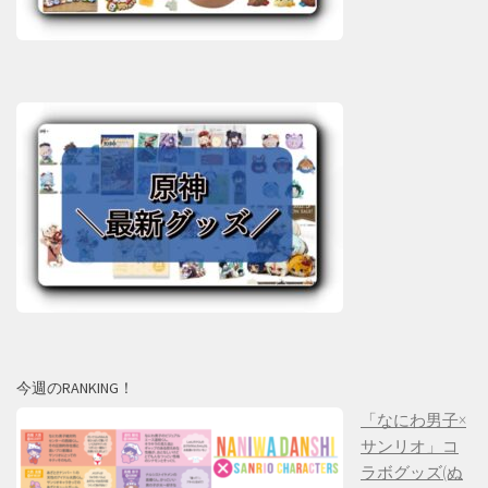
今週のRANKING！
「なにわ男子×
サンリオ」コ
ラボグッズ(ぬ