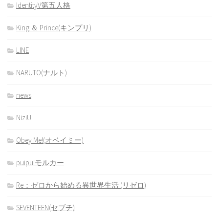
IdentityV第五人格
King ＆ Prince(キンプリ)
LINE
NARUTO(ナルト)
news
NiziU
Obey Me!(オベイミー)
puipuiモルカー
Re：ゼロから始める異世界生活 (リゼロ)
SEVENTEEN(セブチ)