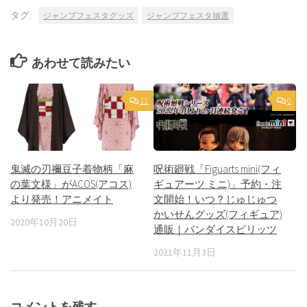
タグ:
ジャンプフェスタグッズ
ジャンプフェスタ抽選
あわせて読みたい
11
0
鬼滅の刃禰豆子着物柄「麻
呪術廻戦「Figuarts mini(フィ
の葉文様」がACOS(アコス)
ギュアーツ ミニ)」予約・注
より発売！アニメイト
文開始！いつ？じゅじゅつ
かいせんグッズ(フィギュア)
2020年10月20日
通販｜バンダイスピリッツ
2021年11月3日
コメントを残す