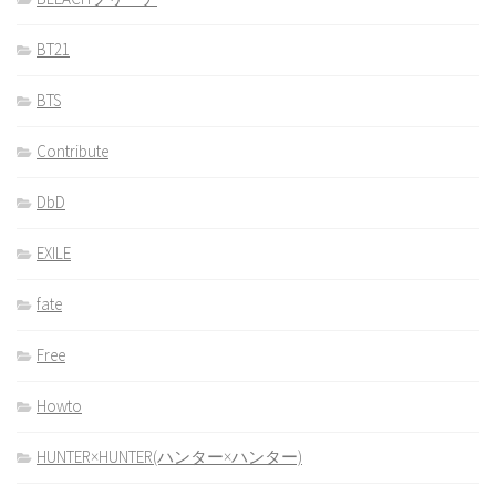
BT21
BTS
Contribute
DbD
EXILE
fate
Free
Howto
HUNTER×HUNTER(ハンター×ハンター)