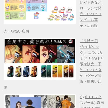
いぐるみなど)
ローソンで発
売！いつ？コ
ンビニお菓
子・店頭販
売・取扱い店舗
「鬼滅の刃
×Schick(シッ
ク)」コラボカ
ミソリ(髭剃り)
限定販売・予
約！いつ？き
めつグッズ通
販・取扱い店
舗
X-girl（エック
スガール)×漫画