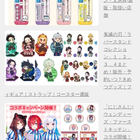
ン・文房具)通
販・取扱い店
舗
鬼滅の刃「ラ
バースタンド
コレクショ
ン」１，２，
３，４まと
め！販売・予
約いつ？きめ
つグッズ｜フ
ィギュア｜ストラップ｜コースター通販
「にじさんじ×
ウェンディー
ズ・ファース
トキッチン」
コラボ開催！