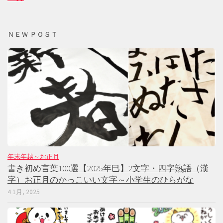
ＮＥＷ ＰＯＳＴ
年末年越～お正月
書き初め言葉100選【2025年巳】2文字・四字熟語（漢
字）お正月のかっこいい文字～小学生のひらがな
4 1月, 2025