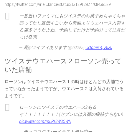
https://twitter.com/ArielClarice/status/1312912927708438529
一番近いファミマにもツイステのお菓子めちゃくちゃ
売ってたし宣伝すごいから前回よりウエハース入荷す
る店多そうだよね。予約してたけど予約分って11月だ
っけ発売
— 鹿@ツイフィあります (@rskrAS)
October 4, 2020
ツイステウエハース２ローソン売って
いた店舗
ローソンはツイステウエハース１の時はほとんどの店舗でう
っていなかったようですが、ウエハース２は入荷されている
ようです。
ローソンにツイステのウエハース2ある
ぞ！！！！！！！！(セブンには入荷の痕跡すらない)
pic.twitter.com/mLPs8W3GWH
— チョココロネ♪ーイラスト修行中ー