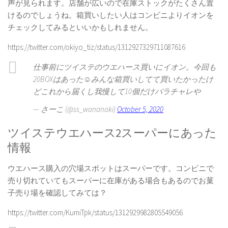
声が見られます。店舗が広いので在庫ストックがたくさん置
けるのでしょうね。箱買いしたい人はコンビニよりイオンを
チェックしてみるといいかもしれません。
https://twitter.com/okiyo_tiz/status/1312927329711087616
仕事前にツイステのウエハース買いにイオン。今回も
20BOXはあった☺︎みんな箱買いしてて買いたかったけ
どこれから届くし我慢して10個だけバラチャレや
— さーこ (@ss_wananaki)
October 5, 2020
ツイステウエハース2スーパーにあった
情報
ウエハース購入の穴場スポットはスーパーです。コンビニで
売り切れていてもスーパーに在庫がある場合もあるのでお菓
子売り場を確認してみては？
https://twitter.com/KumiTpk/status/1312929982805549056