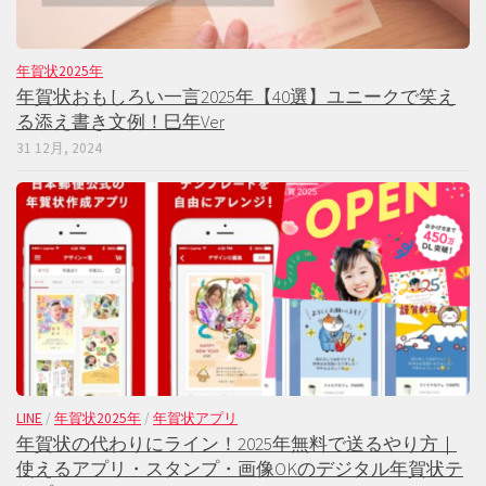
年賀状2025年
年賀状おもしろい一言2025年【40選】ユニークで笑え
る添え書き文例！巳年Ver
31 12月, 2024
LINE
/
年賀状2025年
/
年賀状アプリ
年賀状の代わりにライン！2025年無料で送るやり方｜
使えるアプリ・スタンプ・画像OKのデジタル年賀状テ