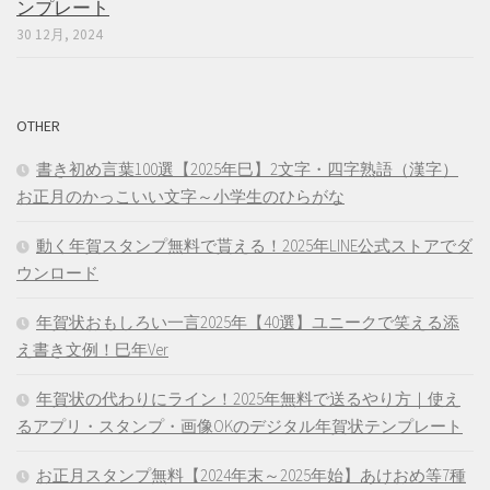
ンプレート
30 12月, 2024
OTHER
書き初め言葉100選【2025年巳】2文字・四字熟語（漢字）
お正月のかっこいい文字～小学生のひらがな
動く年賀スタンプ無料で貰える！2025年LINE公式ストアでダ
ウンロード
年賀状おもしろい一言2025年【40選】ユニークで笑える添
え書き文例！巳年Ver
年賀状の代わりにライン！2025年無料で送るやり方｜使え
るアプリ・スタンプ・画像OKのデジタル年賀状テンプレート
お正月スタンプ無料【2024年末～2025年始】あけおめ等7種