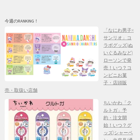
今週のRANKING！
「なにわ男子×
サンリオ」コ
ラボグッズ(ぬ
いぐるみなど)
ローソンで発
売！いつ？コ
ンビニお菓
子・店頭販
売・取扱い店舗
ちいかわ「ク
ルトガ」予
約・注文開
始！いつ？グ
ッズ(シャーペ