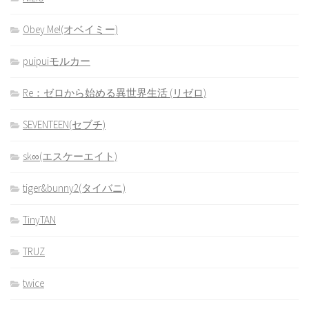
Obey Me!(オベイミー)
puipuiモルカー
Re：ゼロから始める異世界生活 (リゼロ)
SEVENTEEN(セブチ)
sk∞(エスケーエイト)
tiger&bunny2(タイバニ)
TinyTAN
TRUZ
twice