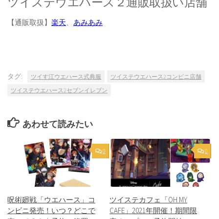
ツイステウエハース２通販取扱い店舗
【通販取扱】
楽天
、
あみあみ
タグ:
ツイす江ウエハース式典服
ツイステウエハース2コンビニ店舗
ツイステウエハース2セブンイレブン
あわせて読みたい
0
0
呪術廻戦「ウエハース」コ
ツイステカフェ「OH MY
ンビニ発売！いつ？どこで
CAFE」2021年開催！期間限