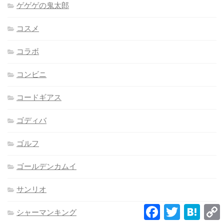
ゲゲゲの鬼太郎
コスメ
コラボ
コンビニ
コードギアス
ゴディバ
ゴルフ
ゴールデンカムイ
サンリオ
Facebook
Twitter
Hatena
シャーマンキング
L