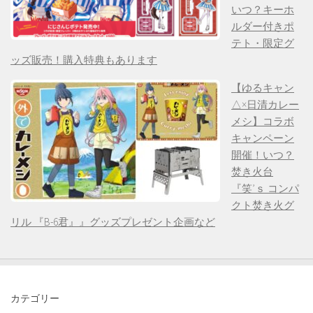
いつ？キーホ
ルダー付きポ
テト・限定グ
ッズ販売！購入特典もあります
【ゆるキャン
△×日清カレー
メシ】コラボ
キャンペーン
開催！いつ？
焚き火台
『笑’ｓ コンパ
クト焚き火グ
リル 『B-6君』』グッズプレゼント企画など
カテゴリー