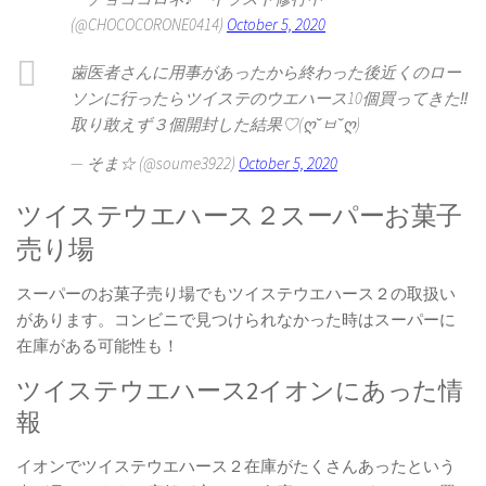
(@CHOCOCORONE0414)
October 5, 2020
歯医者さんに用事があったから終わった後近くのロー
ソンに行ったらツイステのウエハース10個買ってきた‼︎
取り敢えず３個開封した結果♡(ღ˘ㅂ˘ღ)
— そま☆ (@soume3922)
October 5, 2020
ツイステウエハース２スーパーお菓子
売り場
スーパーのお菓子売り場でもツイステウエハース２の取扱い
があります。コンビニで見つけられなかった時はスーパーに
在庫がある可能性も！
ツイステウエハース2イオンにあった情
報
イオンでツイステウエハース２在庫がたくさんあったという