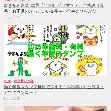
書き初め言葉100選【2025年巳】2文字・四字熟語（漢
字）お正月のかっこいい文字～小学生のひらがな
4 1月, 2025
NEWS
/
年賀状2025年
動く年賀スタンプ無料で貰える！2025年LINE公式スト
アでダウンロード
1 1月, 2025