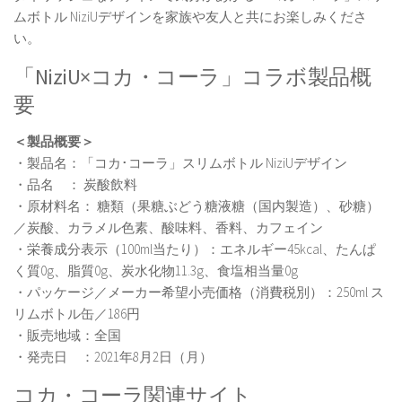
ムボトル NiziUデザインを家族や友人と共にお楽しみくださ
い。
「NiziU×コカ・コーラ」コラボ製品概
要
＜製品概要＞
・製品名：「コカ･コーラ」スリムボトル NiziUデザイン
・品名 ： 炭酸飲料
・原材料名： 糖類（果糖ぶどう糖液糖（国内製造）、砂糖）
／炭酸、カラメル色素、酸味料、香料、カフェイン
・栄養成分表示（100ml当たり）：エネルギー45kcal、たんぱ
く質0g、脂質0g、炭水化物11.3g、食塩相当量0g
・パッケージ／メーカー希望小売価格（消費税別）：250ml ス
リムボトル缶／186円
・販売地域：全国
・発売日 ：2021年8月2日（月）
コカ・コーラ関連サイト