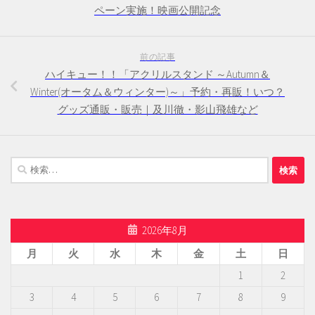
ペーン実施！映画公開記念
前の記事
ハイキュー！！「アクリルスタンド ～Autumn＆
Winter(オータム＆ウィンター)～」予約・再販！いつ？
グッズ通販・販売｜及川徹・影山飛雄など
検
索:
2026年8月
月
火
水
木
金
土
日
1
2
3
4
5
6
7
8
9