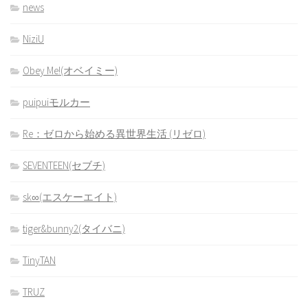
news
NiziU
Obey Me!(オベイミー)
puipuiモルカー
Re：ゼロから始める異世界生活 (リゼロ)
SEVENTEEN(セブチ)
sk∞(エスケーエイト)
tiger&bunny2(タイバニ)
TinyTAN
TRUZ