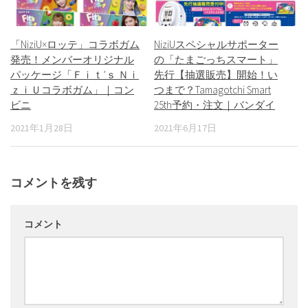
「NiziU×ロッテ」コラボガム
NiziUスペシャルサポーター
発売！メンバーオリジナル
の「たまごっちスマート」
パッケージ「Ｆｉｔ’ｓ Ｎｉ
先行【抽選販売】開始！い
ｚｉＵコラボガム」｜コン
つまで？Tamagotchi Smart
ビニ
25th予約・注文｜バンダイ
2021年1月28日
2021年6月17日
コメントを残す
コメント