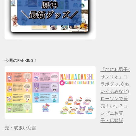
今週のRANKING！
「なにわ男子×
サンリオ」コ
ラボグッズ(ぬ
いぐるみなど)
ローソンで発
売！いつ？コ
ンビニお菓
子・店頭販
売・取扱い店舗