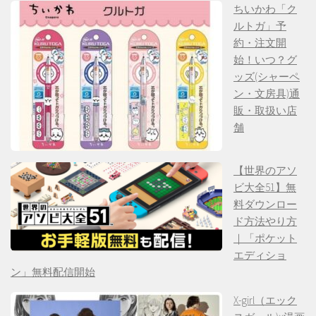
ちいかわ「ク
ルトガ」予
約・注文開
始！いつ？グ
ッズ(シャーペ
ン・文房具)通
販・取扱い店
舗
【世界のアソ
ビ大全51】無
料ダウンロー
ド方法やり方
｜「ポケット
エディショ
ン」無料配信開始
X-girl（エック