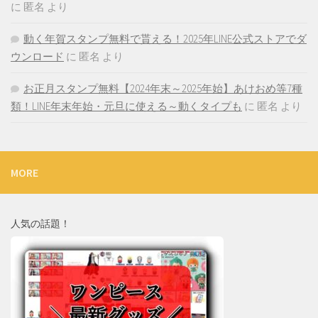
に
匿名
より
動く年賀スタンプ無料で貰える！2025年LINE公式ストアでダ
ウンロード
に
匿名
より
お正月スタンプ無料【2024年末～2025年始】あけおめ等7種
類！LINE年末年始・元旦に使える～動くタイプも
に
匿名
より
MORE
人気の話題！