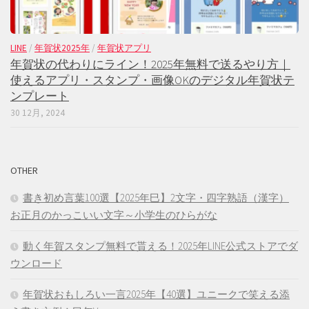
LINE
/
年賀状2025年
/
年賀状アプリ
年賀状の代わりにライン！2025年無料で送るやり方｜
使えるアプリ・スタンプ・画像OKのデジタル年賀状テ
ンプレート
30 12月, 2024
OTHER
書き初め言葉100選【2025年巳】2文字・四字熟語（漢字）
お正月のかっこいい文字～小学生のひらがな
動く年賀スタンプ無料で貰える！2025年LINE公式ストアでダ
ウンロード
年賀状おもしろい一言2025年【40選】ユニークで笑える添