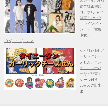
スガール)×漫画
家の桂正和氏
コラボTシャツ
発売！いつ？
「ウイングマ
ン」・「電影
少女」・
「I”s(アイズ)」など
BTS「TinyTANガ
ーリックチー
ズせん」コン
ビニ、スーパ
ーなど発売！
シール付き
♪Befco栗山米
菓