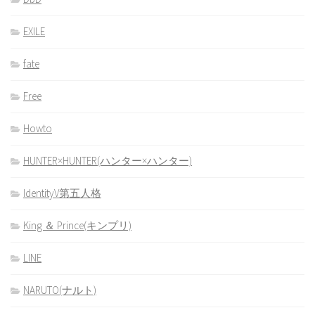
EXILE
fate
Free
Howto
HUNTER×HUNTER(ハンター×ハンター)
IdentityV第五人格
King ＆ Prince(キンプリ)
LINE
NARUTO(ナルト)