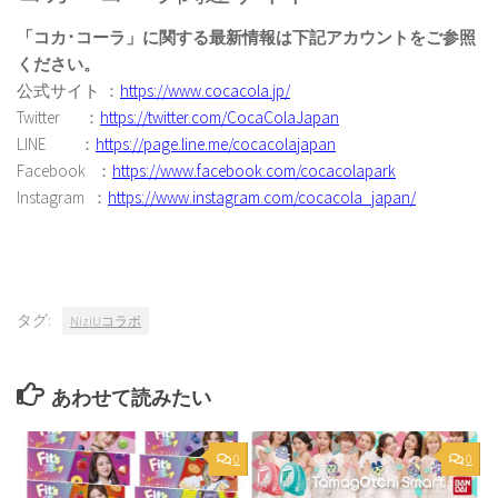
「コカ･コーラ」に関する最新情報は下記アカウントをご参照
ください。
公式サイト ：
https://www.cocacola.jp/
Twitter ：
https://twitter.com/CocaColaJapan
LINE ：
https://page.line.me/cocacolajapan
Facebook ：
https://www.facebook.com/cocacolapark
Instagram ：
https://www.instagram.com/cocacola_japan/
タグ:
NiziUコラボ
あわせて読みたい
0
0