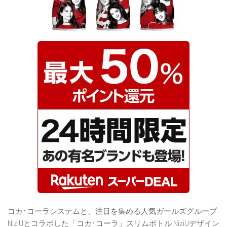
コカ･コーラシステムと、注目を集める人気ガールズグループ
NiziUとコラボした「コカ･コーラ」スリムボトル NiziUデザイン