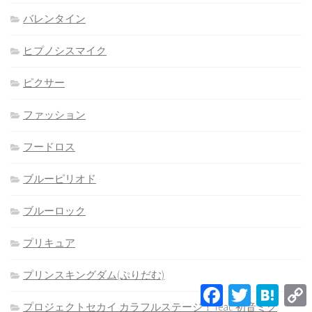
バレンタイン
ヒプノシスマイク
ピクサー
ファッション
フードロス
ブルーピリオド
ブルーロック
プリキュア
プリンスキングダム(ぷりだむ)
Facebook
Twitter
Hatena
L
プロジェクトセカイ カラフルステージ！ feat. 初音ミク